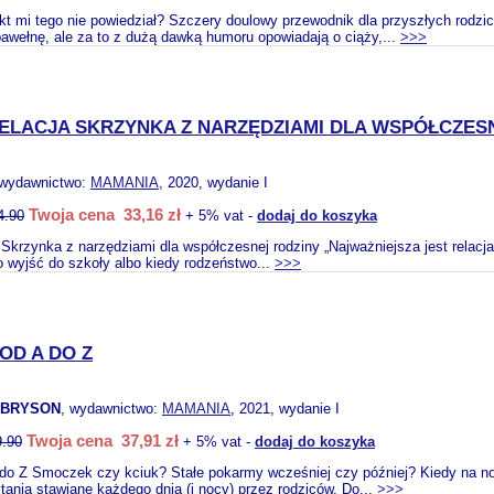
kt mi tego nie powiedział? Szczery doulowy przewodnik dla przyszłych rodz
bawełnę, ale za to z dużą dawką humoru opowiadają o ciąży,...
>>>
ELACJA SKRZYNKA Z NARZĘDZIAMI DLA WSPÓŁCZES
 wydawnictwo:
MAMANIA
, 2020, wydanie I
Twoja cena 33,16 zł
4.90
+ 5% vat -
dodaj do koszyka
 Skrzynka z narzędziami dla współczesnej rodziny „Najważniejsza jest relacja
 wyjść do szkoły albo kiedy rodzeństwo...
>>>
OD A DO Z
 BRYSON
, wydawnictwo:
MAMANIA
, 2021, wydanie I
Twoja cena 37,91 zł
9.90
+ 5% vat -
dodaj do koszyka
do Z Smoczek czy kciuk? Stałe pokarmy wcześniej czy później? Kiedy na noc
ania stawiane każdego dnia (i nocy) przez rodziców. Do...
>>>