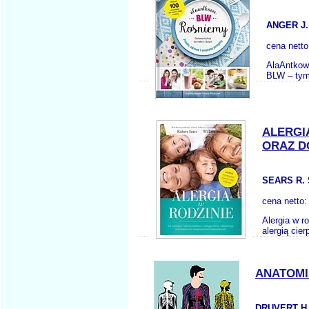
ANGER J.
cena nett
AlaAntkow
BLW – tym 
ALERGI
ORAZ D
SEARS R.
cena netto
Alergia w r
alergią cier
ANATOMI
DRUVERT H