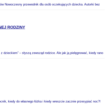
iców Nowoczesny przewodnik dla osób oczekujących dziecka. Autorki bez
NEJ RODZINY
 z dzieckiem” – słyszą zewsząd rodzice. Ale jak ją pielęgnować, kiedy rano
nik, kiedy do własnego łóżka i kiedy wreszcie zacznie przesypiać noc?!