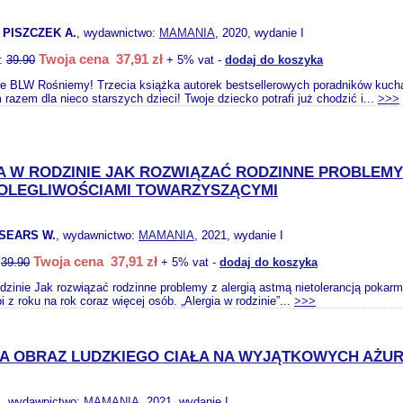
 PISZCZEK A.
, wydawnictwo:
MAMANIA
, 2020, wydanie I
Twoja cena 37,91 zł
o:
39.90
+ 5% vat -
dodaj do koszyka
e BLW Rośniemy! Trzecia książka autorek bestsellerowych poradników kucha
razem dla nieco starszych dzieci! Twoje dziecko potrafi już chodzić i...
>>>
A W RODZINIE JAK ROZWIĄZAĆ RODZINNE PROBLEM
OLEGLIWOŚCIAMI TOWARZYSZĄCYMI
 SEARS W.
, wydawnictwo:
MAMANIA
, 2021, wydanie I
Twoja cena 37,91 zł
:
39.90
+ 5% vat -
dodaj do koszyka
odzinie Jak rozwiązać rodzinne problemy z alergią astmą nietolerancją poka
pi z roku na rok coraz więcej osób. „Alergia w rodzinie”...
>>>
A OBRAZ LUDZKIEGO CIAŁA NA WYJĄTKOWYCH AŻU
.
, wydawnictwo:
MAMANIA
, 2021, wydanie I