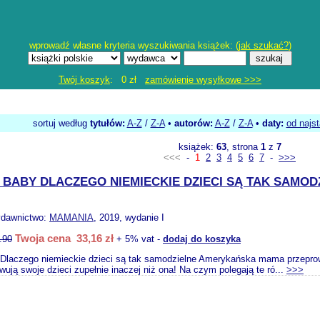
wprowadź własne kryteria wyszukiwania książek: (
jak szukać?
)
Twój koszyk
: 0 zł
zamówienie wysyłkowe >>>
sortuj według
tytułów:
A-Z
/
Z-A
•
autorów:
A-Z
/
Z-A
•
daty:
od najs
książek:
63
, strona
1
z
7
<<<
-
1
2
3
4
5
6
7
-
>>>
BABY DLACZEGO NIEMIECKIE DZIECI SĄ TAK SAMOD
ydawnictwo:
MAMANIA
, 2019, wydanie I
Twoja cena 33,16 zł
.90
+ 5% vat -
dodaj do koszyka
Dlaczego niemieckie dzieci są tak samodzielne Amerykańska mama przeprowa
ują swoje dzieci zupełnie inaczej niż ona! Na czym polegają te ró...
>>>