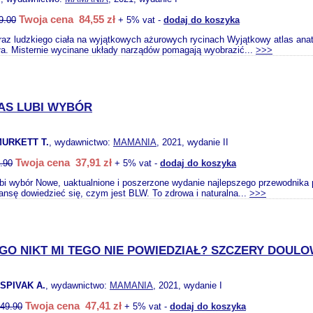
Twoja cena 84,55 zł
9.00
+ 5% vat -
dodaj do koszyka
az ludzkiego ciała na wyjątkowych ażurowych rycinach Wyjątkowy atlas anat
ała. Misternie wycinane układy narządów pomagają wyobrazić...
>>>
AS LUBI WYBÓR
MURKETT T.
, wydawnictwo:
MAMANIA
, 2021, wydanie II
Twoja cena 37,91 zł
.90
+ 5% vat -
dodaj do koszyka
i wybór Nowe, uaktualnione i poszerzone wydanie najlepszego przewodnika po
zansę dowiedzieć się, czym jest BLW. To zdrowa i naturalna...
>>>
GO NIKT MI TEGO NIE POWIEDZIAŁ? SZCZERY DOUL
 SPIVAK A.
, wydawnictwo:
MAMANIA
, 2021, wydanie I
Twoja cena 47,41 zł
49.90
+ 5% vat -
dodaj do koszyka