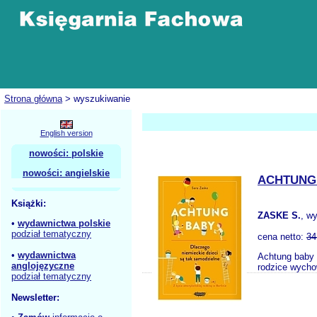
Strona główna
> wyszukiwanie
English version
nowości: polskie
nowości: angielskie
ACHTUNG 
Książki:
ZASKE S.
, w
•
wydawnictwa polskie
podział tematyczny
cena netto:
34
•
wydawnictwa
Achtung baby 
anglojęzyczne
rodzice wychow
podział tematyczny
Newsletter: