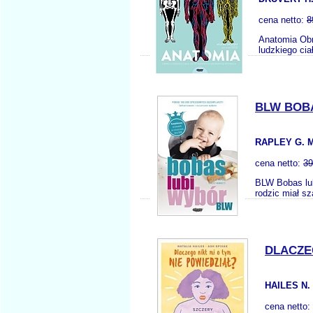
cena netto:
8
Anatomia Obr
ludzkiego ci
BLW BOB
RAPLEY G. 
cena netto:
39
BLW Bobas lub
rodzic miał s
DLACZE
HAILES N.
cena netto: