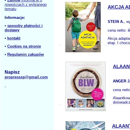
•
Zamów
informacje o
nowościach z wybranego
AKCJA A
tematu
Informacje:
STEIN A.
, w
•
sposoby płatności i
dostawy
cena netto:
3
•
kontakt
Akcja adapta
etap. I choci
•
Cookies na stronie
•
Regulamin zakupów
ALAAN
Napisz
propresssp@gmail.com
ANGER J.
cena nett
Alaantkow
doświadcz
ALAAN