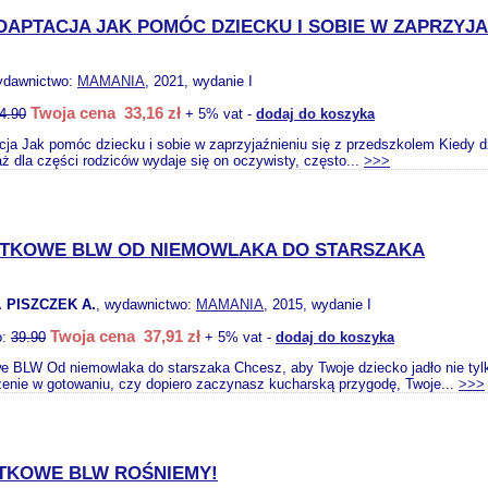
DAPTACJA JAK POMÓC DZIECKU I SOBIE W ZAPRZYJA
ydawnictwo:
MAMANIA
, 2021, wydanie I
Twoja cena 33,16 zł
4.90
+ 5% vat -
dodaj do koszyka
cja Jak pomóc dziecku i sobie w zaprzyjaźnieniu się z przedszkolem Kiedy dz
aż dla części rodziców wydaje się on oczywisty, często...
>>>
TKOWE BLW OD NIEMOWLAKA DO STARSZAKA
 PISZCZEK A.
, wydawnictwo:
MAMANIA
, 2015, wydanie I
Twoja cena 37,91 zł
o:
39.90
+ 5% vat -
dodaj do koszyka
e BLW Od niemowlaka do starszaka Chcesz, aby Twoje dziecko jadło nie tylko
enie w gotowaniu, czy dopiero zaczynasz kucharską przygodę, Twoje...
>>>
TKOWE BLW ROŚNIEMY!