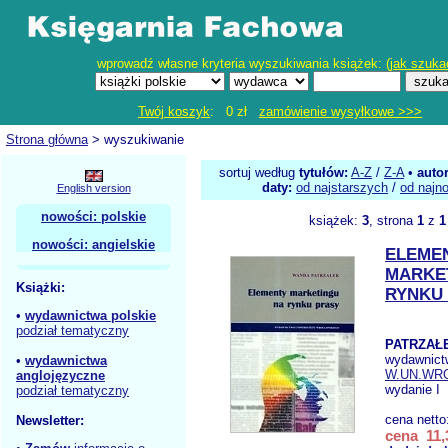
wprowadź własne kryteria wyszukiwania książek: (
jak szuka
Twój koszyk
: 0 zł
zamówienie wysyłkowe >>>
Strona główna
> wyszukiwanie
sortuj według
tytułów:
A-Z
/
Z-A
•
auto
daty:
od najstarszych
/
od najn
English version
nowości: polskie
książek:
3
, strona
1
z
1
nowości: angielskie
ELEME
MARKE
Książki:
RYNKU
•
wydawnictwa polskie
podział tematyczny
PATRZAŁ
wydawnict
•
wydawnictwa
W.UN.WR
anglojęzyczne
wydanie I
podział tematyczny
cena netto
Newsletter:
cena 11,