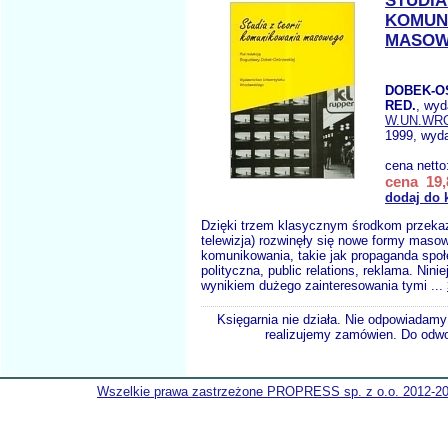
STUDIA
KOMUN
MASO
DOBEK-O
RED.
, wyd
W.UN.WR
1999, wyda
cena netto
cena 19,
dodaj do 
Dzięki trzem klasycznym środkom przekazu
telewizja) rozwinęły się nowe formy maso
komunikowania, takie jak propaganda społ
polityczna, public relations, reklama. Nini
wynikiem dużego zainteresowania tymi ...
Księgarnia nie działa. Nie odpowiadamy 
realizujemy zamówien. Do odwol
Wszelkie prawa zastrzeżone PROPRESS sp. z o.o. 2012-2