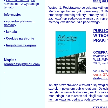
•
Zamów
informacje o
dodaj do 
nowościach z wybranego
tematu
Wstęp; 1. Podstawowe pojęcia marketingu
Metodologai badań rynku prasowego; 3. B
Informacje:
prasowego metodą ankiety komercyjnej; 4.
zachowań sprzedawców w miejscach sprz
•
sposoby płatności i
metodą kwestionariusza panelowego; 5. ..
dostawy
PUBLIC
•
kontakt
W TEORI
•
Cookies na stronie
PRAKT
•
Regulamin zakupów
OCIEPKA 
wydawnict
Napisz
W.UN.WR
2003, wyda
propresssp@gmail.com
cena nett
cena 17,
dodaj do
Teksty prezentowane w zbiorze są związa
szerokim pojęciem public relations. Dziedz
nie tylko w ramach ekonomii, nauk o zarzą
marketingu, ale także w politologii oraz na
komunikowaniu. Jedna z podstawowych ..