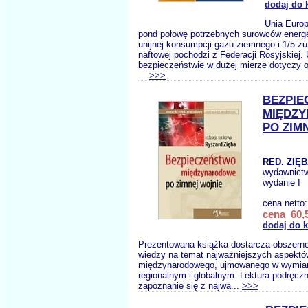
dodaj do 
Unia Europ
pond połowę potrzebnych surowców energ
unijnej konsumpcji gazu ziemnego i 1/5 zu
naftowej pochodzi z Federacji Rosyjskiej. 
bezpieczeństwie w dużej mierze dotyczy o
...
>>>
BEZPI
MIĘDZ
PO ZIM
RED. ZIĘB
wydawnict
wydanie I
cena netto
cena 60,5
dodaj do 
Prezentowana książka dostarcza obszernej
wiedzy na temat najważniejszych aspekt
międzynarodowego, ujmowanego w wymia
regionalnym i globalnym. Lektura podręcz
zapoznanie się z najwa...
>>>