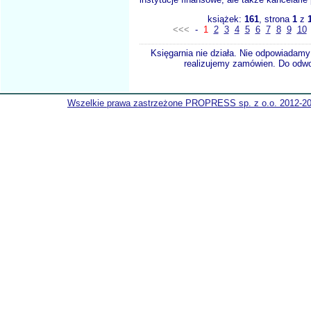
książek:
161
, strona
1
z
<<<
-
1
2
3
4
5
6
7
8
9
10
Księgarnia nie działa. Nie odpowiadamy 
realizujemy zamówien. Do odwol
Wszelkie prawa zastrzeżone PROPRESS sp. z o.o. 2012-2