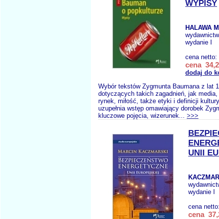
WYPISY
HALAWA M
wydawnict
wydanie I
cena netto:
cena 34,2
dodaj do k
Wybór tekstów Zygmunta Baumana z lat 1
dotyczących takich zagadnień, jak media
rynek, miłość, także etyki i definicji kultur
uzupełnia wstęp omawiający dorobek Zy
kluczowe pojęcia, wizerunek...
>>>
BEZPI
ENERG
UNII E
KACZMAR
wydawnict
wydanie I
cena netto
cena 37,