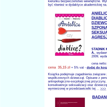
kierunku bezpieczeństwo wewnętrzne. W
być również w dydaktyce akademickiej na
ANIELI
DIABLI
DZIEWC
SZPON
SEKSUA
AGRESJ
STADNIK 
A.
, wydaw
2009, wyda
cena netto
cena 35,15 zł
+ 5% vat -
dodaj do kos
Książka podejmuje zagadnienia związane 
współczesnych dziewcząt. Opisane z per
antropologiczno-socjologicznej przyczyny, 
konsekwencje seksualizacji oraz dziewczęc
wymierzonej w przedstawicielki tej ...
>>>
BADAN