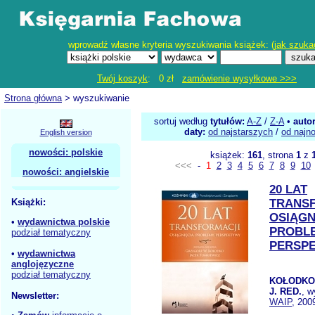
wprowadź własne kryteria wyszukiwania książek: (
jak szuka
Twój koszyk
: 0 zł
zamówienie wysyłkowe >>>
Strona główna
> wyszukiwanie
sortuj według
tytułów:
A-Z
/
Z-A
•
auto
daty:
od najstarszych
/
od najn
English version
nowości: polskie
książek:
161
, strona
1
z
<<<
-
1
2
3
4
5
6
7
8
9
10
nowości: angielskie
20 LAT
Książki:
TRANS
OSIĄGN
•
wydawnictwa polskie
PROBL
podział tematyczny
PERSP
•
wydawnictwa
anglojęzyczne
podział tematyczny
KOŁODKO
J. RED.
, w
Newsletter:
WAIP
, 200