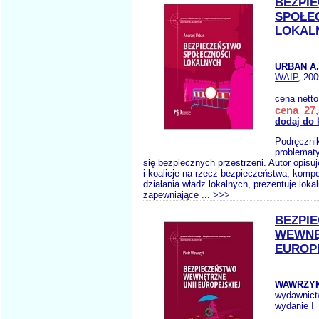
BEZPI
SPOŁE
LOKAL
URBAN A.
WAIP
, 200
cena nett
cena 27,
dodaj do 
Podręczni
problematy
się bezpiecznych przestrzeni. Autor opisuj
i koalicje na rzecz bezpieczeństwa, kompe
działania władz lokalnych, prezentuje lokal
zapewniające ...
>>>
BEZPI
WEWNĘ
EUROP
WAWRZYK
wydawnic
wydanie I