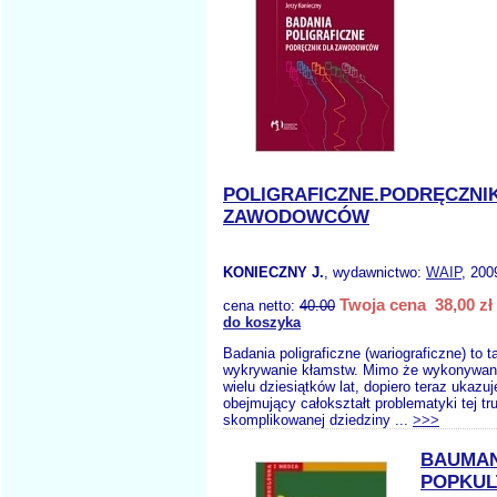
POLIGRAFICZNE.PODRĘCZNI
ZAWODOWCÓW
KONIECZNY J.
, wydawnictwo:
WAIP
, 200
Twoja cena 38,00 zł
cena netto:
40.00
do koszyka
Badania poligraficzne (wariograficzne) to 
wykrywanie kłamstw. Mimo że wykonywan
wielu dziesiątków lat, dopiero teraz ukazuj
obejmujący całokształt problematyki tej tru
skomplikowanej dziedziny ...
>>>
BAUMAN
POPKUL