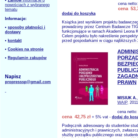
•
Zamów
informacje o
cena netto
nowościach z wybranego
cena 53,7
tematu
dodaj do koszyka
Informacje:
Książka jest wynikiem projektu badawczeg
prowadzony przez Centrum Badawcze TI
•
sposoby płatności i
funkcjonujące w ramach Akademii Leona 
dostawy
Celem projektu było nakreślenie perspektyw
•
kontakt
przed gospodarkami w ciągu najbliższych 
•
Cookies na stronie
ADMINI
PORZĄD
•
Regulamin zakupów
BEZPIE
PUBLIC
ZAGADN
Napisz
propresssp@gmail.com
PRAWN
MISIUK A.
WAIP
, 2011
cena netto
cena 42,75 zł
+ 5% vat -
dodaj do kos
Podręcznik adresowany do studentów stu
administracyjnych i prawniczych, zwłaszc
służby porządku publicznego oraz studen