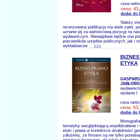
cena nett
cena 43,
dodaj do 
Należy stw
recenzowana publikacja ma wiele zalet, p
uznanie jej za wartościową pozycję na na
wydawniczym. Niewątpliwie będzie ona prz
pracowników urzędów publicznych, jak i st
wykładowców ...
>>>
BIZNE
ETYKA
GASPARS
JABŁOŃS
wydawnict
wydanie I
cena netto
cena 53,
dodaj do 
Monografi
tematykę uwzględniającą współdziałanie i
etyki i prawa w kontekście działalności go
założeniu, że firmami są nie tylko przedsi
instytucje finansowe, ale także kancelarie