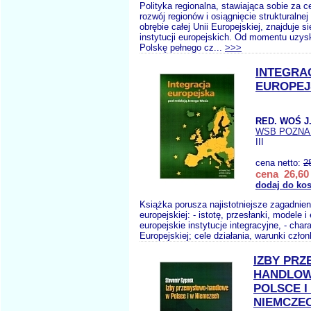
Polityka regionalna, stawiająca sobie za c
rozwój regionów i osiągnięcie strukturalnej
obrębie całej Unii Europejskiej, znajduje 
instytucji europejskich. Od momentu uzys
Polskę pełnego cz...
>>>
INTEGRA
EUROPEJ
RED. WOŚ J
WSB POZNA
III
cena netto:
2
cena 26,60 
dodaj do ko
Książka porusza najistotniejsze zagadnieni
europejskiej: - istotę, przesłanki, modele i 
europejskie instytucje integracyjne, - char
Europejskiej; cele działania, warunki czło
IZBY PR
HANDLO
POLSCE I
NIEMCZE