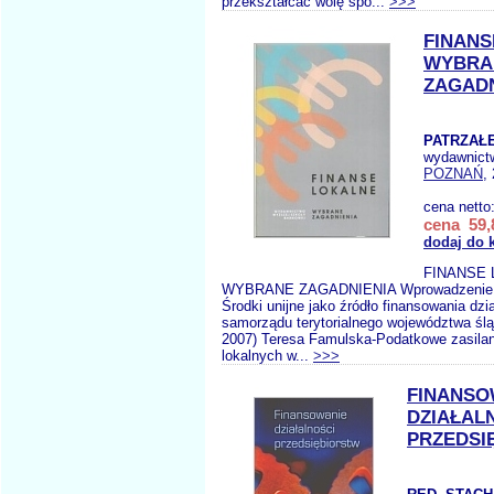
przekształcać wolę spo...
>>>
FINANS
WYBRA
ZAGADN
PATRZAŁEK
wydawnict
POZNAŃ
,
cena netto
cena 59,
dodaj do 
FINANSE
WYBRANE ZAGADNIENIA Wprowadzenie 
Środki unijne jako źródło finansowania dzi
samorządu terytorialnego województwa ślą
2007) Teresa Famulska-Podatkowe zasila
lokalnych w...
>>>
FINANSO
DZIAŁAL
PRZEDSI