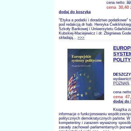
cena netto:
32
cena 30,40 
dodaj do koszyka
"Etyka a podatki i doradztwo podatkowe" t
pod redakcją dr hab. Henryka Ćwiklińskieg
Szkoły Bankowej i Uniwersytetu Gdańskieg
Kubskiej-Maciejewicz i dr. Zbigniewa Gode
składają...
>>>
EUROP
SYSTE
POLIT
DESZCZY
wydawnic
POZNAŃ
,
cena nett
cena 47,
dodaj do
Książka z
informacje o funkcjonowaniu współczesn
politycznych demokratycznych państw. W
kompetentny i zarazem wyważony sposób 
zasady zachowań parlamentarnych pozwa