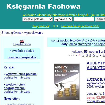
wprowadź własne kryteria wyszukiwania książek: (
jak szuka
Twój koszyk
: 0 zł
zamówienie wysyłkowe >>>
Strona główna
> wyszukiwanie
sortuj według
tytułów:
A-Z
/
Z-A
•
auto
daty:
od najstarszych
/
od najn
English version
nowości: polskie
książek:
55
, strona
1
z
<<<
-
1
2
3
4
5
6
-
>
nowości: angielskie
AUDI/YTY
Książki:
AUDI/YT
•
wydawnictwa polskie
podział tematyczny
ŁUCZAK B. 
wydawnictwo
•
wydawnictwa
2007, wydani
anglojęzyczne
podział tematyczny
cena netto:
6
cena 61,99
Newsletter:
dodaj do ko