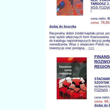
RED. STAC
TARGOSZ J.
WSB POZN
I
cena netto:
8
cena 78,85 
dodaj do koszyka
Racjonalny dobór źródeł kapitału przez pr
oraz wybór właściwych form finansowania 
do katalogu najistotniejszych decyzji po
menedżerów. Wraz z otwarciem Polski na 
inwestycje oraz postępuj...
>>>
FINAN
ROZWO
REGIO
STACHAR
SZOSTAK 
wydawnict
POZNAŃ
,
cena netto
cena 68,
dodaj do 