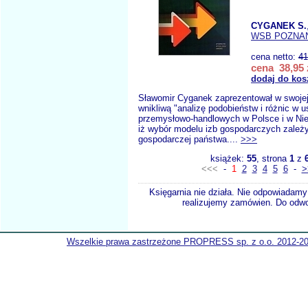
CYGANEK S.
WSB POZNA
cena netto:
41
cena 38,95 
dodaj do kos
Sławomir Cyganek zaprezentował w swojej
wnikliwą "analizę podobieństw i różnic w us
przemysłowo-handlowych w Polsce i w Ni
iż wybór modelu izb gospodarczych zależy
gospodarczej państwa....
>>>
książek:
55
, strona
1
z
<<<
-
1
2
3
4
5
6
-
>
Księgarnia nie działa. Nie odpowiadamy 
realizujemy zamówien. Do odwol
Wszelkie prawa zastrzeżone PROPRESS sp. z o.o. 2012-2