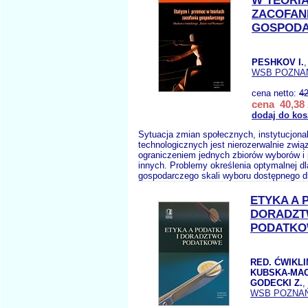
W TEORI
ZACOFAN
GOSPOD
PESHKOV I.
WSB POZNA
cena netto:
42
cena 40,38 
dodaj do kos
Sytuacja zmian społecznych, instytucjonal
technologicznych jest nierozerwalnie zwią
ograniczeniem jednych zbiorów wyborów i 
innych. Problemy określenia optymalnej dl
gospodarczego skali wyboru dostępnego d
ETYKA A 
DORADZ
PODATK
RED. ĆWIKLI
KUBSKA-MAC
GODECKI Z.
,
WSB POZNA