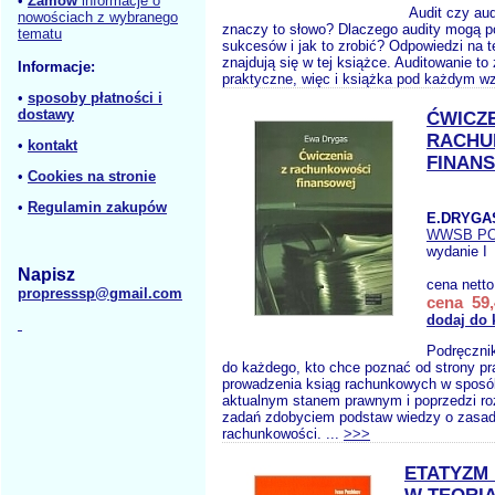
•
Zamów
informacje o
Audit czy au
nowościach z wybranego
znaczy to słowo? Dlaczego audity mogą 
tematu
sukcesów i jak to zrobić? Odpowiedzi na te
znajdują się w tej książce. Auditowanie to
Informacje:
praktyczne, więc i książka pod każdym wz
•
sposoby płatności i
dostawy
ĆWICZE
RACHU
•
kontakt
FINAN
•
Cookies na stronie
•
Regulamin zakupów
E.DRYGA
WWSB P
wydanie I
Napisz
cena nett
propresssp@gmail.com
cena 59,
dodaj do 
Podręczni
do każdego, kto chce poznać od strony p
prowadzenia ksiąg rachunkowych w sposó
aktualnym stanem prawnym i poprzedzi r
zadań zdobyciem podstaw wiedzy o zasa
rachunkowości. ...
>>>
ETATYZM 