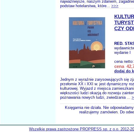
najważniejsze, naszym zdaniem, zagadnie
podstaw hotelarstwa, które...
>>>
KULTUR
TURYST
CZY OD
RED. STAS
wydawnict
wydanie I
cena netto
cena 42,7
dodaj do 
Jednym z wyraźnie zarysowujących się zj
przełomie XX i XXI w. jest dynamiczny roz
kulturowej. Wyjazd z miejsca zamieszkania
większości ludzi okazją do rozwoju zainte
poznawania nowych ludzi, zwiedzania ...
>
Księgarnia nie działa. Nie odpowiadamy 
realizujemy zamówien. Do odwol
Wszelkie prawa zastrzeżone PROPRESS sp. z o.o. 2012-2