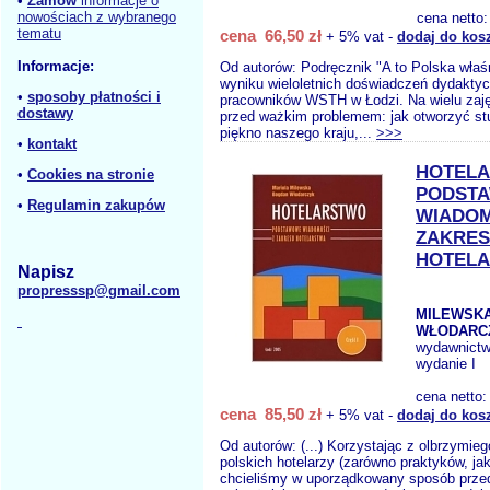
•
Zamów
informacje o
nowościach z wybranego
cena netto
tematu
cena 66,50 zł
+ 5% vat -
dodaj do kos
Informacje:
Od autorów: Podręcznik "A to Polska właś
wyniku wieloletnich doświadczeń dydakty
•
sposoby płatności i
pracowników WSTH w Łodzi. Na wielu zaj
dostawy
przed ważkim problemem: jak otworzyć s
piękno naszego kraju,...
>>>
•
kontakt
HOTEL
•
Cookies na stronie
PODST
•
Regulamin zakupów
WIADOM
ZAKRE
HOTEL
Napisz
propresssp@gmail.com
MILEWSKA
WŁODARCZ
wydawnict
wydanie I
cena netto
cena 85,50 zł
+ 5% vat -
dodaj do kos
Od autorów: (...) Korzystając z olbrzymie
polskich hotelarzy (zarówno praktyków, jak
chcieliśmy w uporządkowany sposób prze