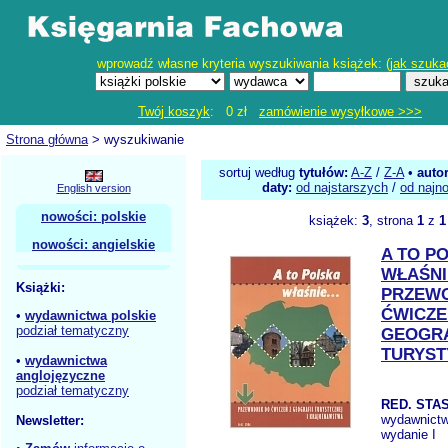
wprowadź własne kryteria wyszukiwania książek: (
jak szuka
Twój koszyk
: 0 zł
zamówienie wysyłkowe >>>
Strona główna
> wyszukiwanie
sortuj według
tytułów:
A-Z
/
Z-A
•
auto
daty:
od najstarszych
/
od najn
English version
nowości: polskie
książek:
3
, strona
1
z
1
nowości: angielskie
A TO P
WŁAŚNI
Książki:
PRZEWO
ĆWICZE
•
wydawnictwa polskie
podział tematyczny
GEOGRA
TURYST
•
wydawnictwa
anglojęzyczne
podział tematyczny
RED. STAS
wydawnict
Newsletter:
wydanie I