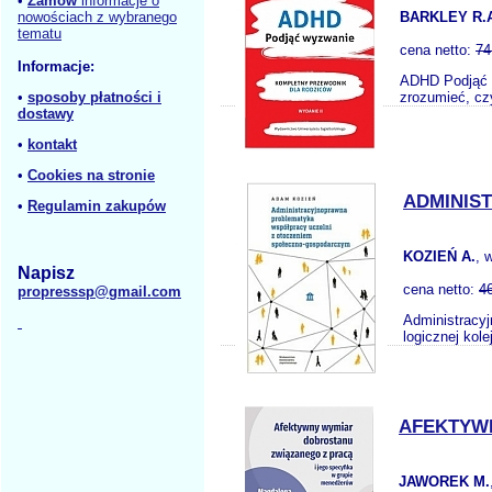
•
Zamów
informacje o
nowościach z wybranego
BARKLEY R.
tematu
cena netto:
74
Informacje:
ADHD Podjąć w
•
sposoby płatności i
zrozumieć, cz
dostawy
•
kontakt
•
Cookies na stronie
ADMINIS
•
Regulamin zakupów
KOZIEŃ A.
, 
Napisz
cena netto:
4
propresssp@gmail.com
Administracy
logicznej kol
AFEKTYWN
JAWOREK M.