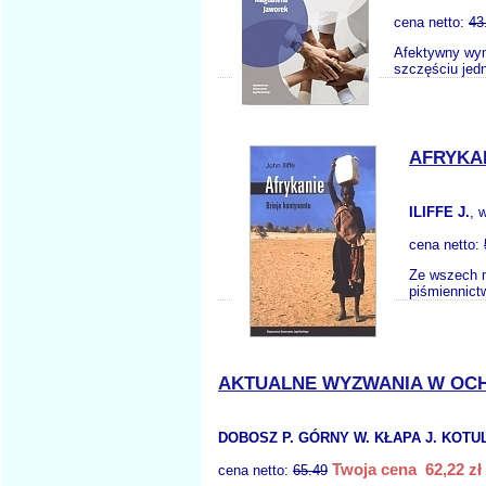
cena netto:
43
Afektywny wym
szczęściu jed
AFRYKA
ILIFFE J.
, 
cena netto:
Ze wszech m
piśmiennict
AKTUALNE WYZWANIA W OCH
DOBOSZ P. GÓRNY W. KŁAPA J. KOTUL
Twoja cena 62,22 zł
cena netto:
65.49