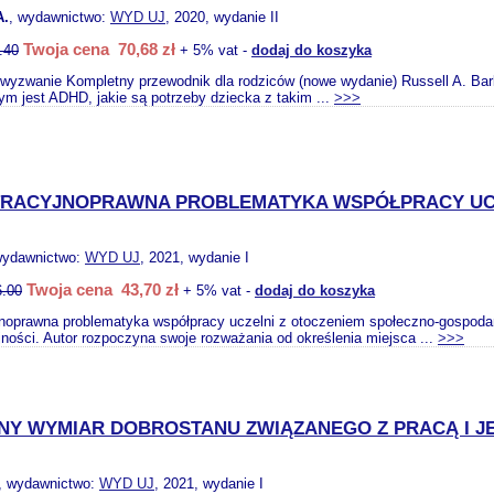
A.
, wydawnictwo:
WYD UJ
, 2020, wydanie II
Twoja cena 70,68 zł
.40
+ 5% vat -
dodaj do koszyka
yzwanie Kompletny przewodnik dla rodziców (nowe wydanie) Russell A. Barkl
ym jest ADHD, jakie są potrzeby dziecka z takim ...
>>>
TRACYJNOPRAWNA PROBLEMATYKA WSPÓŁPRACY UC
wydawnictwo:
WYD UJ
, 2021, wydanie I
Twoja cena 43,70 zł
6.00
+ 5% vat -
dodaj do koszyka
jnoprawna problematyka współpracy uczelni z otoczeniem społeczno-gospoda
ejności. Autor rozpoczyna swoje rozważania od określenia miejsca ...
>>>
Y WYMIAR DOBROSTANU ZWIĄZANEGO Z PRACĄ I J
, wydawnictwo:
WYD UJ
, 2021, wydanie I