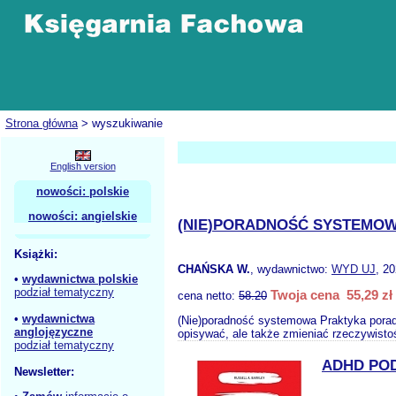
Strona główna
> wyszukiwanie
English version
nowości: polskie
nowości: angielskie
(NIE)PORADNOŚĆ SYSTEMO
Książki:
CHAŃSKA W.
, wydawnictwo:
WYD UJ
, 2
•
wydawnictwa polskie
podział tematyczny
Twoja cena 55,29 zł
cena netto:
58.20
•
wydawnictwa
(Nie)poradność systemowa Praktyka poradn
anglojęzyczne
opisywać, ale także zmieniać rzeczywistoś
podział tematyczny
ADHD PO
Newsletter: