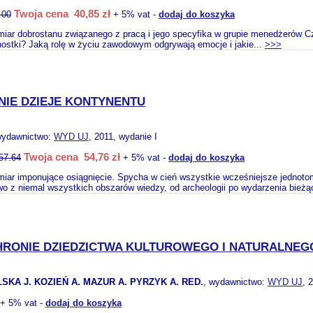
Twoja cena 40,85 zł
.00
+ 5% vat -
dodaj do koszyka
iar dobrostanu związanego z pracą i jego specyfika w grupie menedżerów Czy
nostki? Jaką rolę w życiu zawodowym odgrywają emocje i jakie...
>>>
NIE DZIEJE KONTYNENTU
wydawnictwo:
WYD UJ
, 2011, wydanie I
Twoja cena 54,76 zł
57.64
+ 5% vat -
dodaj do koszyka
iar imponujące osiągnięcie. Spycha w cień wszystkie wcześniejsze jednoto
wo z niemal wszystkich obszarów wiedzy, od archeologii po wydarzenia bieżąc
RONIE DZIEDZICTWA KULTUROWEGO I NATURALNEG
SKA J. KOZIEŃ A. MAZUR A. PYRZYK A. RED.
, wydawnictwo:
WYD UJ
, 
+ 5% vat -
dodaj do koszyka