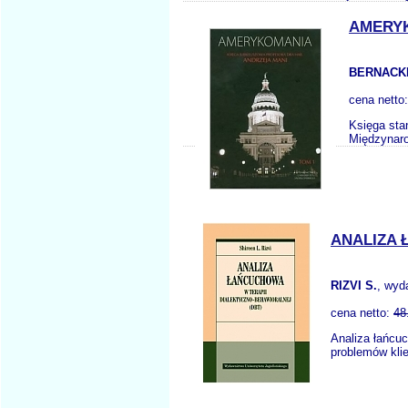
AMERYK
BERNACKI
cena netto
Księga sta
Międzynaro
ANALIZA 
RIZVI S.
, wyd
cena netto:
48
Analiza łańcuc
problemów klie