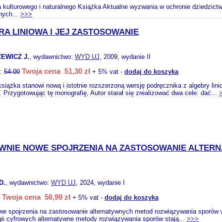
kulturowego i naturalnego Książka Aktualne wyzwania w ochronie dziedzictwa
nych...
>>>
A LINIOWA I JEJ ZASTOSOWANIE
EWICZ J.
, wydawnictwo:
WYD UJ
, 2009, wydanie II
Twoja cena 51,30 zł
o:
54.00
+ 5% vat -
dodaj do koszyka
książka stanowi nową i istotnie rozszerzoną wersję podręcznika z algebry lin
 Przygotowując tę monografię, Autor starał się zrealizować dwa cele: dać...
WNIE NOWE SPOJRZENIA NA ZASTOSOWANIE ALTER
D.
, wydawnictwo:
WYD UJ
, 2024, wydanie I
Twoja cena 56,99 zł
+ 5% vat -
dodaj do koszyka
we spojrzenia na zastosowanie alternatywnych metod rozwiązywania sporów
gii cyfrowych alternatywne metody rozwiązywania sporów stają...
>>>