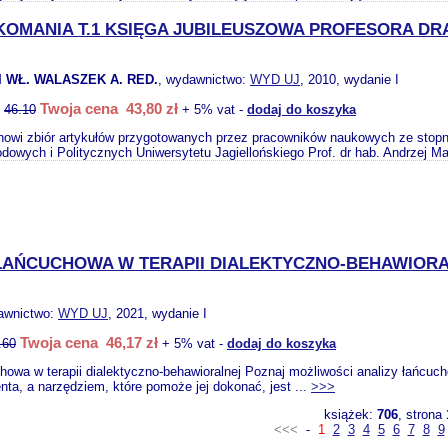
OMANIA T.1 KSIĘGA JUBILEUSZOWA PROFESORA DRA
 WŁ. WALASZEK A. RED.
, wydawnictwo:
WYD UJ
, 2010, wydanie I
Twoja cena 43,80 zł
:
46.10
+ 5% vat -
dodaj do koszyka
nowi zbiór artykułów przygotowanych przez pracowników naukowych ze stopn
dowych i Politycznych Uniwersytetu Jagiellońskiego Prof. dr hab. Andrzej Man
ŁAŃCUCHOWA W TERAPII DIALEKTYCZNO-BEHAWIOR
awnictwo:
WYD UJ
, 2021, wydanie I
Twoja cena 46,17 zł
.60
+ 5% vat -
dodaj do koszyka
howa w terapii dialektyczno-behawioralnej Poznaj możliwości analizy łańcuc
nta, a narzędziem, które pomoże jej dokonać, jest ...
>>>
książek:
706
, strona
<<<
-
1
2
3
4
5
6
7
8
9