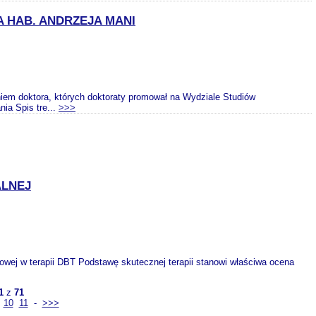
 HAB. ANDRZEJA MANI
iem doktora, których doktoraty promował na Wydziale Studiów
ia Spis tre...
>>>
ALNEJ
howej w terapii DBT Podstawę skutecznej terapii stanowi właściwa ocena
1
z
71
10
11
-
>>>