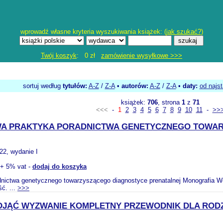
wprowadź własne kryteria wyszukiwania książek: (
jak szukać?
)
Twój koszyk
: 0 zł
zamówienie wysyłkowe >>>
sortuj według
tytułów:
A-Z
/
Z-A
•
autorów:
A-Z
/
Z-A
•
daty:
od najs
książek:
706
, strona
1
z
71
<<<
-
1
2
3
4
5
6
7
8
9
10
11
-
>>
WA PRAKTYKA PORADNICTWA GENETYCZNEGO TOWAR
022, wydanie I
+ 5% vat -
dodaj do koszyka
ictwa genetycznego towarzyszącego diagnostyce prenatalnej Monografia Wer
ć. ...
>>>
DJĄĆ WYZWANIE KOMPLETNY PRZEWODNIK DLA ROD