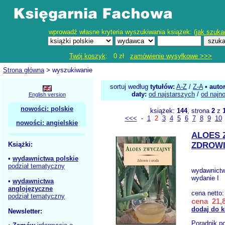
wprowadź własne kryteria wyszukiwania książek: (
jak szuka
Twój koszyk
: 0 zł
zamówienie wysyłkowe >>>
Strona główna
> wyszukiwanie
sortuj według
tytułów:
A-Z
/
Z-A
•
auto
daty:
od najstarszych
/
od najn
English version
nowości: polskie
książek:
144
, strona
2
z
<<<
-
1
2
3
4
5
6
7
8
9
10
nowości: angielskie
ALOES 
Książki:
ZDROWI
•
wydawnictwa polskie
podział tematyczny
wydawnict
wydanie I
•
wydawnictwa
anglojęzyczne
cena netto
podział tematyczny
cena 21,8
dodaj do 
Newsletter:
Poradnik p