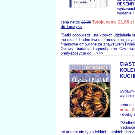
RESENFI
wydawnic
wydanie I
Twoja cena 21,85 zł
cena netto:
23.00
do koszyka
"Setki odpowiedzi, na których udzielenie 
ma czas! Trudne kwestie medyczne, psych
finansowe omówione ze znawstwem i wiel
Objawy i badania diagnostyczne: Czy mo
predyspozycje do...
>>>
CIAST
KOLE
KUCH
wydawni
wydanie 
cena net
cena 21
-
dodaj 
"Słodkośc
niedości
mistrzami nie tylko lekkich, jarskich dań