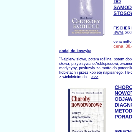
DO
SAMOD
STOSO
FISCHER 
BWM
, 200
cena netto
cena 30,
dodaj do koszyka
"Najpierw słowo, potem roślina, potem dop
słowa, przypisywane Asklepiosowi, zwan
medycyny, posłużyły za motto do poradnika
kobietach i przez kobietę napisanego. Heid
z wieloletnim do...
>>>
CHOR
NOWO
OBJA
DIAGN
METOD
PORAD
SPEECHL