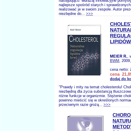
następująco: wdrażaj innowacyjne pomysły
najlepsze spośród starych i sprawdzonych
realizować je w swoim zespole. Autor prez
niezbędne do...
>>>
CHOLES
NATURA
REGULA
LIPIDÓW
MEIER R.
, 
BWM
, 2009
cena netto:
cena 21,85
dodaj do k
"Prawdy i mity na temat cholesterolu! Chol
niezbędną dla życia substancją tłuszczową
różne funkcje w organizmie. Stężenie chol
powinno mieścić się w określonych norma
przeciwnym razie grożą...
>>>
CHORO
NATUR
METODY