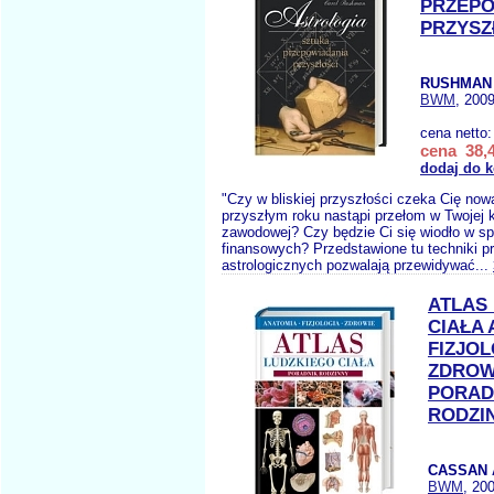
PRZEPO
PRZYSZ
RUSHMAN 
BWM
, 2009
cena netto
cena 38,4
dodaj do 
"Czy w bliskiej przyszłości czeka Cię no
przyszłym roku nastąpi przełom w Twojej k
zawodowej? Czy będzie Ci się wiodło w s
finansowych? Przedstawione tu techniki p
astrologicznych pozwalają przewidywać...
ATLAS
CIAŁA
FIZJOL
ZDROW
PORAD
RODZI
CASSAN 
BWM
, 20