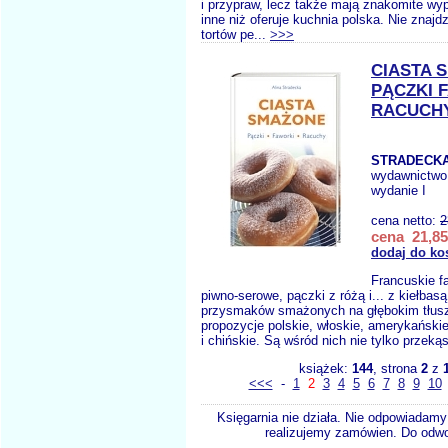
i przypraw, lecz także mają znakomite wyp
inne niż oferuje kuchnia polska. Nie znajd
tortów pe...
>>>
CIASTA 
PĄCZKI 
RACUCH
STRADECKA
wydawnictwo
wydanie I
cena netto:
2
cena 21,85
dodaj do ko
Francuskie f
piwno-serowe, pączki z różą i... z kiełbas
przysmaków smażonych na głębokim tłusz
propozycje polskie, włoskie, amerykańskie
i chińskie. Są wśród nich nie tylko przekąs
książek:
144
, strona
2
z
<<<
-
1
2
3
4
5
6
7
8
9
10
Księgarnia nie działa. Nie odpowiadamy 
realizujemy zamówien. Do odwol