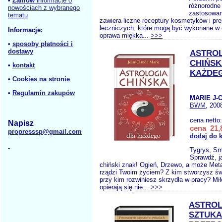
•
Zamów
informacje o
różnorodne
nowościach z wybranego
zastosowan
tematu
zawiera liczne receptury kosmetyków i pr
leczniczych, które mogą być wykonane w 
Informacje:
oprawa miękka...
>>>
•
sposoby płatności i
dostawy
ASTRO
CHIŃSK
•
kontakt
KAŻDE
•
Cookies na stronie
•
Regulamin zakupów
MARIE J-C
BWM
, 200
cena netto
Napisz
cena 21,8
propresssp@gmail.com
dodaj do 
Tygrys, Sm
Sprawdź, ja
chiński znak! Ogień, Drzewo, a może Metal
rządzi Twoim życiem? Z kim stworzysz św
przy kim rozwiniesz skrzydła w pracy? Miło
opierają się nie...
>>>
ASTROL
SZTUKA