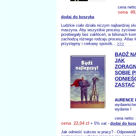
cena nett
cena 49,
dodaj do koszyka
Ludzkie ciało działa niczym najbardziej s
maszyna. Aby wszystkie procesy życiowe
przebiegały bez zakłóceń, w bilionach kom
zachodzą różnego rodzaju procesy. Atlas l
przystępny i ciekawy sposób...
>>>
BĄDŹ N
JAK
ZORAGN
SOBIE 
ODNIEŚĆ
ZASTAĆ
AURENCE P
wydawnictw
wydanie I
cena netto:
cena 22,04 zł
+ 5% vat -
dodaj do kos
Jak odnieść sukces w pracy? - Odpowiedź,