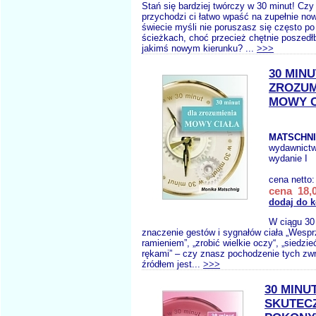
Stań się bardziej twórczy w 30 minut! Cz
przychodzi ci łatwo wpaść na zupełnie n
świecie myśli nie poruszasz się często p
ścieżkach, choć przecież chętnie poszed
jakimś nowym kierunku? ...
>>>
30 MIN
ZROZUM
MOWY C
MATSCHNI
wydawnict
wydanie I
cena netto
cena 18,0
dodaj do 
W ciągu 30
znaczenie gestów i sygnałów ciała „Wesp
ramieniem”, „zrobić wielkie oczy“, „siedzi
rękami” – czy znasz pochodzenie tych zw
źródłem jest...
>>>
30 MINU
SKUTEC