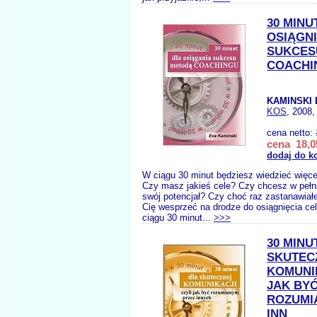
30 MINU
OSIĄGNI
SUKCES
COACHI
KAMINSKI 
KOS
, 2008,
cena netto:
cena 18,0
dodaj do k
W ciągu 30 minut będziesz wiedzieć więce
Czy masz jakieś cele? Czy chcesz w pełn
swój potencjał? Czy choć raz zastanawiał
Cię wesprzeć na drodze do osiągnięcia ce
ciągu 30 minut...
>>>
30 MINU
SKUTEC
KOMUNIK
JAK BY
ROZUMI
INN