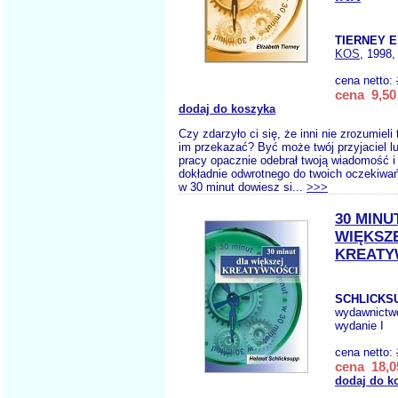
TIERNEY E
KOS
, 1998,
cena netto:
cena 9,50 
dodaj do koszyka
Czy zdarzyło ci się, że inni nie zrozumieli
im przekazać? Być może twój przyjaciel l
pracy opacznie odebrał twoją wiadomość i 
dokładnie odwrotnego do twoich oczekiwań
w 30 minut dowiesz si...
>>>
30 MINU
WIĘKSZ
KREATY
SCHLICKSU
wydawnictw
wydanie I
cena netto:
cena 18,0
dodaj do k