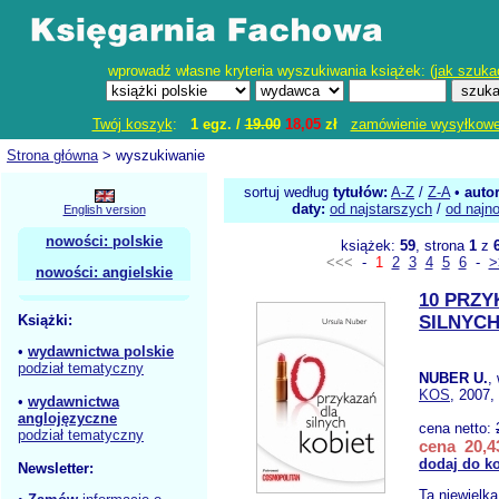
wprowadź własne kryteria wyszukiwania książek: (
jak szuka
Twój koszyk
:
1 egz. /
19.00
18,05
zł
zamówienie wysyłkow
Strona główna
> wyszukiwanie
sortuj według
tytułów:
A-Z
/
Z-A
•
auto
daty:
od najstarszych
/
od najn
English version
nowości: polskie
książek:
59
, strona
1
z
<<<
-
1
2
3
4
5
6
-
>
nowości: angielskie
10 PRZY
Książki:
SILNYCH
•
wydawnictwa polskie
podział tematyczny
NUBER U.
,
KOS
, 2007,
•
wydawnictwa
anglojęzyczne
cena netto:
podział tematyczny
cena 20,43
dodaj do k
Newsletter:
Ta niewielk