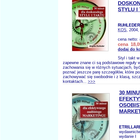
DOSKO
STYLU I
RUHLEDER
KOS
, 2004,
cena netto:
cena 18,0
dodaj do k
Styl i takt 
zapewne znane ci są podstawowe reguły 
zachowania się w różnych sytuacjach, by
poznać jeszcze parę szczegółów, które po
zachowywać się swobodnie i z klasą, szc
kontaktach...
>>>
30 MIN
EFEKT
OSOBI
MARKE
ETRILLAR
wydawnict
wydanie I