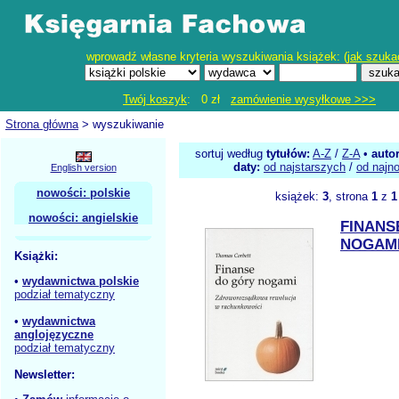
wprowadź własne kryteria wyszukiwania książek: (
jak szuka
Twój koszyk
: 0 zł
zamówienie wysyłkowe >>>
Strona główna
> wyszukiwanie
sortuj według
tytułów:
A-Z
/
Z-A
•
auto
daty:
od najstarszych
/
od najn
English version
nowości: polskie
książek:
3
, strona
1
z
1
nowości: angielskie
FINANS
NOGAMI
Książki:
•
wydawnictwa polskie
podział tematyczny
•
wydawnictwa
anglojęzyczne
podział tematyczny
Newsletter: