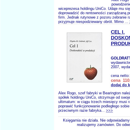
powodzeni
wiceprezesa holdingu UniCo. Udaje mu się
doprowadzić do rentowności zarządzaną p
firm. Jednak rutynowe z pozoru zebranie r
przyjmuje niespodziewany obrót. Mimo ...
CEL I.
DOSKO
PRODUK
GOLDRATT
wydawnict
2007, wydan
cena netto
cena 110,
dodaj do 
Alex Rogo, szef fabryki w Bearington nale
spółek holdingu UniCo, otrzymuje od swoj
ultimatum: w ciągu trzech miesięcy musi r
poprawić funkcjonowanie podległego sobie
przeciwnym razie fabryka...
>>>
Księgarnia nie działa. Nie odpowiadamy 
realizujemy zamówien. Do odwol