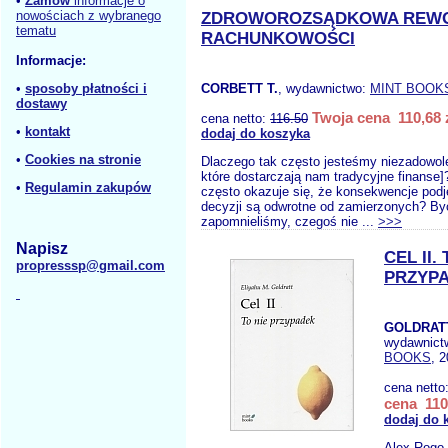
•
Zamów
informacje o
nowościach z wybranego
ZDROWOROZSĄDKOWA REWO
tematu
RACHUNKOWOŚCI
Informacje:
•
sposoby płatności i
CORBETT T.
, wydawnictwo:
MINT BOOK
dostawy
Twoja cena 110,68 
cena netto:
116.50
•
kontakt
dodaj do koszyka
•
Cookies na stronie
Dlaczego tak często jesteśmy niezadowole
które dostarczają nam tradycyjne finanse]
•
Regulamin zakupów
często okazuje się, że konsekwencje podj
decyzji są odwrotne od zamierzonych? B
zapomnieliśmy, czegoś nie ...
>>>
Napisz
CEL II.
propresssp@gmail.com
PRZYP
GOLDRATT
wydawnict
BOOKS
, 
cena netto
cena 110
dodaj do 
Alex Rogo 