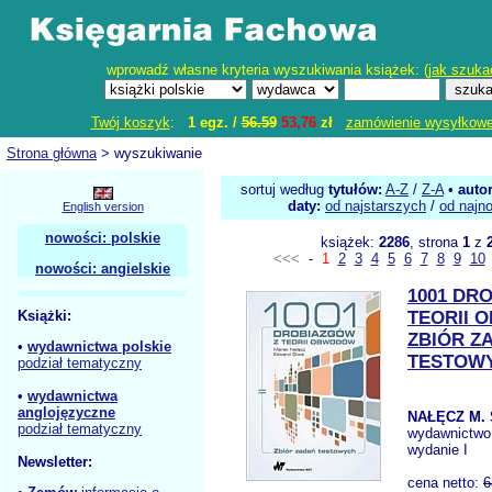
wprowadź własne kryteria wyszukiwania książek: (
jak szuka
Twój koszyk
:
1 egz. /
56.59
53,76
zł
zamówienie wysyłkow
Strona główna
> wyszukiwanie
sortuj według
tytułów:
A-Z
/
Z-A
•
auto
daty:
od najstarszych
/
od najn
English version
nowości: polskie
książek:
2286
, strona
1
z
<<<
-
1
2
3
4
5
6
7
8
9
10
nowości: angielskie
1001 DR
Książki:
TEORII
ZBIÓR Z
•
wydawnictwa polskie
TESTOW
podział tematyczny
•
wydawnictwa
anglojęzyczne
NAŁĘCZ M. 
podział tematyczny
wydawnictwo
wydanie I
Newsletter:
cena netto:
6