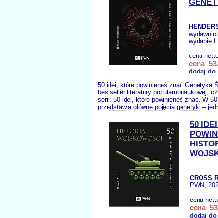
GENET
HENDERS
wydawnic
wydanie I
cena nett
cena 53,
dodaj do
50 idei, które powinieneś znać Genetyka 
bestseller literatury popularnonaukowej, c
serii: 50 idei, które powinieneś znać. W 50
przedstawia główne pojęcia genetyki – jedn
50 IDE
POWIN
HISTO
WOJS
CROSS R
PWN
, 20
cena nett
cena 53,
dodaj do