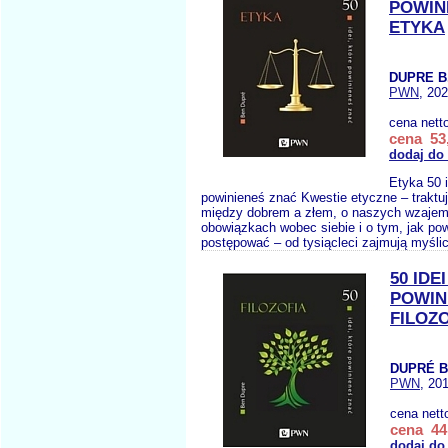
POWIN
ETYKA
DUPRE B
PWN
, 20
cena nett
cena 53,
dodaj do
Etyka 50 i
powinieneś znać Kwestie etyczne – traktuj
między dobrem a złem, o naszych wzaje
obowiązkach wobec siebie i o tym, jak po
postępować – od tysiącleci zajmują myślici
50 IDE
POWIN
FILOZ
DUPRÉ B
PWN
, 20
cena nett
cena 44,
dodaj do