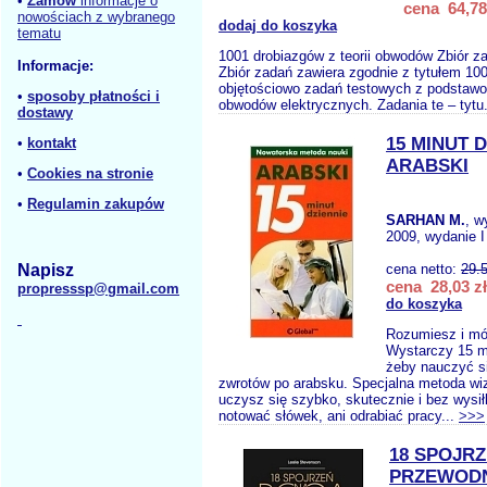
•
Zamów
informacje o
cena 64,78
nowościach z wybranego
dodaj do koszyka
tematu
1001 drobiazgów z teorii obwodów Zbiór z
Informacje:
Zbiór zadań zawiera zgodnie z tytułem 100
objętościowo zadań testowych z podstawow
•
sposoby płatności i
obwodów elektrycznych. Zadania te – tytu
dostawy
15 MINUT 
•
kontakt
ARABSKI
•
Cookies na stronie
•
Regulamin zakupów
SARHAN M.
, w
2009, wydanie I
Napisz
cena netto:
29.
cena 28,03 zł
propresssp@gmail.com
do koszyka
Rozumiesz i mó
Wystarczy 15 mi
żeby nauczyć s
zwrotów po arabsku. Specjalna metoda wiz
uczysz się szybko, skutecznie i bez wysi
notować słówek, ani odrabiać pracy...
>>>
18 SPOJR
PRZEWODN