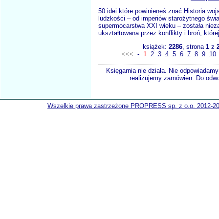
50 idei które powinieneś znać Historia woj
ludzkości ­– od imperiów starożytnego świ
supermocarstwa XXI wieku – została niez
ukształtowana przez konflikty i broń, której
książek:
2286
, strona
1
z
<<<
-
1
2
3
4
5
6
7
8
9
10
Księgarnia nie działa. Nie odpowiadamy 
realizujemy zamówien. Do odwol
Wszelkie prawa zastrzeżone PROPRESS sp. z o.o. 2012-2