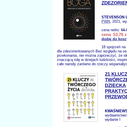
ZDEZORI
STEVENSON L
PWN
, 2021, wy
cena netto:
56.
cena 53,76 z
dodaj do kosz
18 spojrzeń na
dla zdezorientowanych Bez względu na os
przekonania, nie można zaprzeczyć, że i
znaczącą rolę w dziejach ludzkości, inspiru
całe narody zarówno do rzeczy wspaniałyc
21 KLUC
TWÓRCZE
DZIECKA
PRAKTY
PRZEWO
KWAŚNIEWS
wydawnictwo
wydanie I