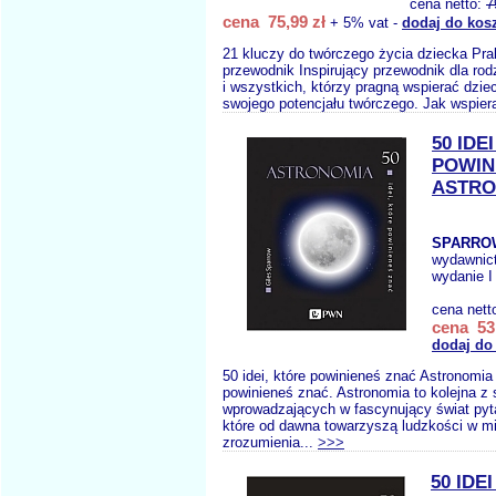
cena netto:
7
cena 75,99 zł
+ 5% vat -
dodaj do kos
21 kluczy do twórczego życia dziecka Pr
przewodnik Inspirujący przewodnik dla ro
i wszystkich, którzy pragną wspierać dzie
swojego potencjału twórczego. Jak wspier
50 IDE
POWIN
ASTRO
SPARRO
wydawnic
wydanie I
cena nett
cena 53,
dodaj do
50 idei, które powinieneś znać Astronomia 
powinieneś znać. Astronomia to kolejna z s
wprowadzających w fascynujący świat pyta
które od dawna towarzyszą ludzkości w mi
zrozumienia...
>>>
50 IDE