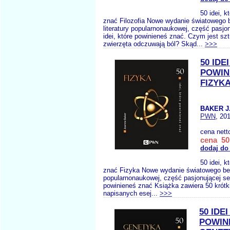
50 idei, k
znać Filozofia Nowe wydanie światowego b
literatury popularnonaukowej, część pasjon
idei, które powinieneś znać. Czym jest sz
zwierzęta odczuwają ból? Skąd...
>>>
50 IDE
POWIN
FIZYK
BAKER J
PWN
, 20
cena nett
cena 50,
dodaj do
50 idei, k
znać Fizyka Nowe wydanie światowego best
popularnonaukowej, część pasjonującej seri
powinieneś znać Książka zawiera 50 krótki
napisanych esej...
>>>
50 IDE
POWIN