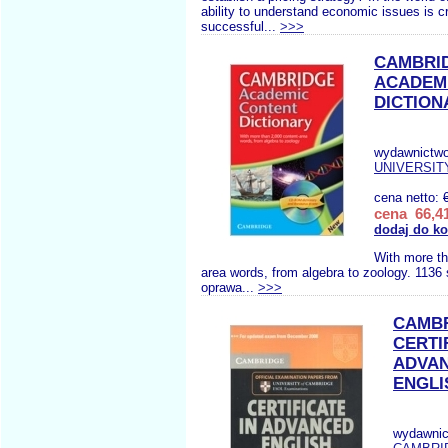
ability to understand economic issues is c
successful...
>>>
CAMBRI
ACADEM
DICTION
wydawnictw
UNIVERSIT
cena netto:
cena 66,41
dodaj do k
With more t
area words, from algebra to zoology. 1136
oprawa...
>>>
CAMB
CERTI
ADVA
ENGLI
wydawnic