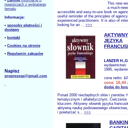
•
Zamów
informacje o
This new wor
nowościach z wybranego
a much-need
tematu
accessible and easy-to-use book on agency
useful reminder of the principles of agency
Informacje:
experienced practitioners. It is also of inte
looking for an ...
>>>
•
sposoby płatności i
dostawy
AKTYWNY
•
kontakt
JĘZYKA
•
Cookies na stronie
FRANCUS
•
Regulamin zakupów
LANZER H.,G
wydawnictwo:
1995, wydanie
Napisz
propresssp@gmail.com
cena netto:
17
cena 16,44 
dodaj do kos
Ponad 2000 niezbędnych słów i zwrotów. H
tematycznym i alfabetycznym. Ćwiczenia u
kluczem. Aktywny słownik języka francus
aktywną naukę podstawowego słownictwa,
i powtarzać s...
>>>
BANKIN