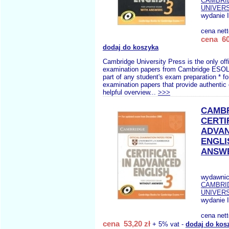
CAMBRI
UNIVERS
wydanie I
cena net
cena 60
dodaj do koszyka
Cambridge University Press is the only offi
examination papers from Cambridge ESOL 
part of any student's exam preparation * for
examination papers that provide authentic
helpful overview...
>>>
CAMB
CERTI
ADVA
ENGLI
ANSW
wydawnic
CAMBRI
UNIVERS
wydanie I
cena net
cena 53,20 zł
+ 5% vat -
dodaj do kos