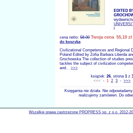
EDITED B
GROCHOW
wydawnict
UNIVERSI
I
Twoja cena 55,10 zł
cena netto:
58.00
do koszyka
Civilizational Competences and Regional 
Poland Edited by Zofia Barbara Liberda a
Grochowska The collection of studies pres
tackles the subject of civilization compete
and...
>>>
książek:
26
, strona
1
z
<<<
-
1
2
3
-
>>>
Księgarnia nie działa. Nie odpowiadamy 
realizujemy zamówien. Do odwol
Wszelkie prawa zastrzeżone PROPRESS sp. z o.o. 2012-2