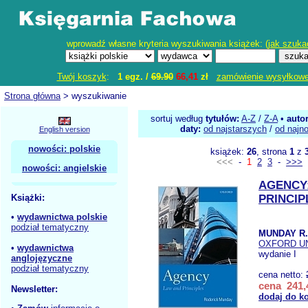
wprowadź własne kryteria wyszukiwania książek: (
jak szuka
Twój koszyk
:
1 egz. /
69.90
66,41
zł
zamówienie wysyłkow
Strona główna
> wyszukiwanie
sortuj według
tytułów:
A-Z
/
Z-A
•
auto
daty:
od najstarszych
/
od najn
English version
nowości: polskie
książek:
26
, strona
1
z
<<<
-
1
2
3
-
>>>
nowości: angielskie
AGENCY
Książki:
PRINCIP
•
wydawnictwa polskie
podział tematyczny
MUNDAY R.
OXFORD UN
•
wydawnictwa
wydanie I
anglojęzyczne
podział tematyczny
cena netto:
cena 241,
Newsletter:
dodaj do k