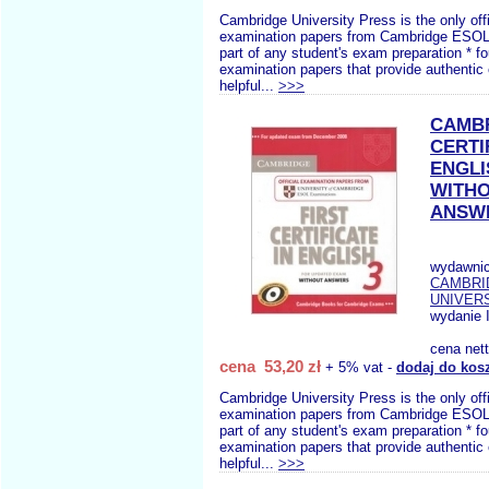
Cambridge University Press is the only offi
examination papers from Cambridge ESOL 
part of any student's exam preparation * fou
examination papers that provide authentic
helpful...
>>>
CAMBR
CERTI
ENGLI
WITH
ANSW
wydawnic
CAMBRI
UNIVERS
wydanie 
cena net
cena 53,20 zł
+ 5% vat -
dodaj do kos
Cambridge University Press is the only offi
examination papers from Cambridge ESOL 
part of any student's exam preparation * fou
examination papers that provide authentic
helpful...
>>>