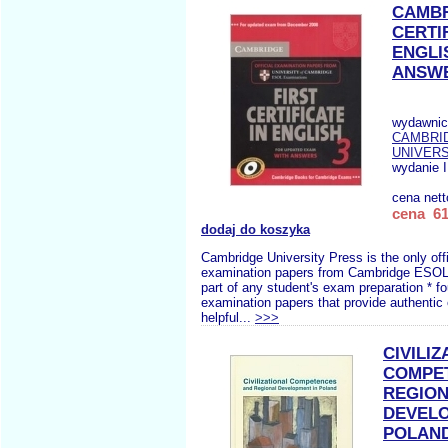
CAMBR
CERTI
ENGLI
ANSW
wydawnic
CAMBRI
UNIVERS
wydanie I
cena net
cena 61
dodaj do koszyka
Cambridge University Press is the only offi
examination papers from Cambridge ESOL 
part of any student's exam preparation * fou
examination papers that provide authentic
helpful...
>>>
CIVILI
COMPE
REGIO
DEVELO
POLAN