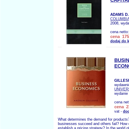
CAPITA
ADAMS D.
COLUMBIA
2008, wyda
cena netto
cena 175,
dodaj do 
BUSI
ECON
GILLESP
wydawni
UNIVER
wydanie 
cena net
cena 23
vat -
dod
What determines the demand for product
businesses succeed and others fail? How
establish a pricing strategy? In the world o