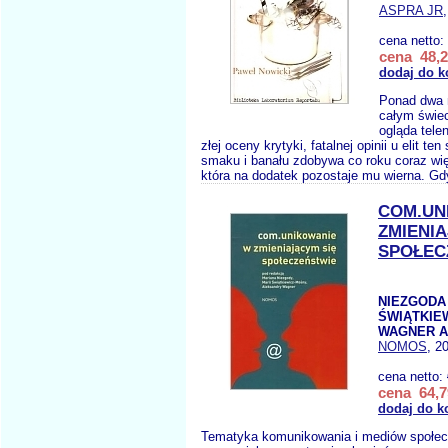
ASPRA JR
cena netto:
cena 48,2
dodaj do k
Ponad dwa m
całym świec
ogląda tel
złej oceny krytyki, fatalnej opinii u elit te
smaku i banału zdobywa co roku coraz wi
która na dodatek pozostaje mu wierna. Gdy
COM.UN
ZMIENIA
SPOŁEC
NIEZGODA
ŚWIĄTKIE
WAGNER A
NOMOS
, 2
cena netto:
cena 64,7
dodaj do k
Tematyka komunikowania i mediów społec