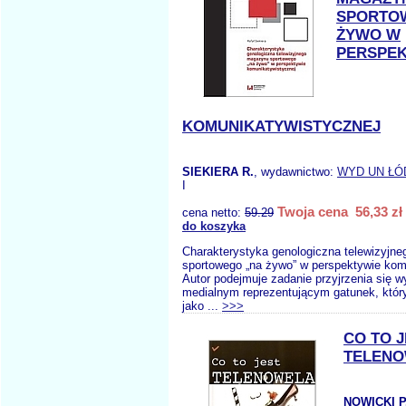
SPORTO
ŻYWO W
PERSPEK
KOMUNIKATYWISTYCZNEJ
SIEKIERA R.
, wydawnictwo:
WYD UN ŁÓ
I
Twoja cena 56,33 zł
cena netto:
59.29
do koszyka
Charakterystyka genologiczna telewizyjn
sportowego „na żywo” w perspektywie kom
Autor podejmuje zadanie przyjrzenia się 
medialnym reprezentującym gatunek, któr
jako ...
>>>
CO TO 
TELEN
NOWICKI P