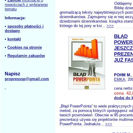
•
Zamów
informacje o
Oddajemy 
nowościach z wybranego
Biblię dzie
tematu
gromadzącą teksty najwybitniejszych post
dziennikarstwa. Zajmujemy się w niej wsz
Informacje:
dziedzinami dziennikarstwa: książka sta
którego do tej pory w ksi...
>>>
•
sposoby płatności i
dostawy
BŁĄD
•
kontakt
POWER
•
Cookies na stronie
JESZCZ
PREZEN
•
Regulamin zakupów
JUŻ FA
Napisz
POHM M.
propresssp@gmail.com
EMKA
, 20
cena netto
cena 42,
dodaj do 
„Błąd PowerPointa” to wiele praktycznych
metod, za pomocą których spotęgujesz od
twoich przemówień. Obecnie w 95 procent
prezentacji używa się projektorów multime
PowerPointa. Jednakże...
>>>