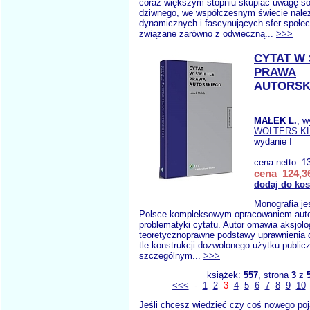
coraz większym stopniu skupiać uwagę so
dziwnego, we współczesnym świecie należ
dynamicznych i fascynujących sfer społec
związane zarówno z odwieczną...
>>>
CYTAT W
PRAWA
AUTORSK
MAŁEK L.
, w
WOLTERS K
wydanie I
cena netto:
1
cena 124,36
dodaj do ko
Monografia je
Polsce kompleksowym opracowaniem auto
problematyki cytatu. Autor omawia aksjolo
teoretycznoprawne podstawy uprawnienia 
tle konstrukcji dozwolonego użytku public
szczególnym...
>>>
książek:
557
, strona
3
z
<<<
-
1
2
3
4
5
6
7
8
9
10
Jeśli chcesz wiedzieć czy coś nowego poj