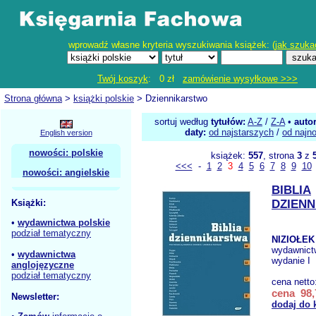
wprowadź własne kryteria wyszukiwania książek: (
jak szuka
Twój koszyk
: 0 zł
zamówienie wysyłkowe >>>
Strona główna
>
książki polskie
> Dziennikarstwo
sortuj według
tytułów:
A-Z
/
Z-A
•
auto
daty:
od najstarszych
/
od najn
English version
nowości: polskie
książek:
557
, strona
3
z
<<<
-
1
2
3
4
5
6
7
8
9
10
nowości: angielskie
BIBLIA
Książki:
DZIEN
•
wydawnictwa polskie
podział tematyczny
NIZIOŁEK
wydawnict
•
wydawnictwa
wydanie I
anglojęzyczne
podział tematyczny
cena netto
cena 98,
Newsletter:
dodaj do 