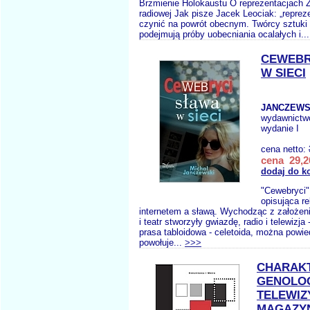
Brzmienie Holokaustu O reprezentacjach 
radiowej Jak pisze Jacek Leociak: „reprez
czynić na powrót obecnym. Twórcy sztuki 
podejmują próby uobecniania ocalałych i..
CEWEBR
W SIECI
JANCZEWS
wydawnictw
wydanie I
cena netto:
cena 29,2
dodaj do k
"Cewebryci"
opisująca r
internetem a sławą. Wychodząc z założenia
i teatr stworzyły gwiazdę, radio i telewizja 
prasa tabloidowa - celetoida, można powied
powołuje...
>>>
CHARAK
GENOLO
TELEWIZ
MAGAZY