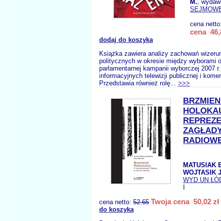
M.
, wydaw
SEJMOW
cena netto
cena 46,
dodaj do koszyka
Książka zawiera analizy zachowań wizerun
politycznych w okresie między wyborami 
parlamentarnej kampanii wyborczej 2007 r
informacyjnych telewizji publicznej i komer
Przedstawia również rolę...
>>>
BRZMIEN
HOLOKA
REPREZ
ZAGŁADY
RADIOW
MATUSIAK 
WOJTASIK J
WYD UN ŁÓ
I
Twoja cena 50,02 zł
cena netto:
52.65
do koszyka