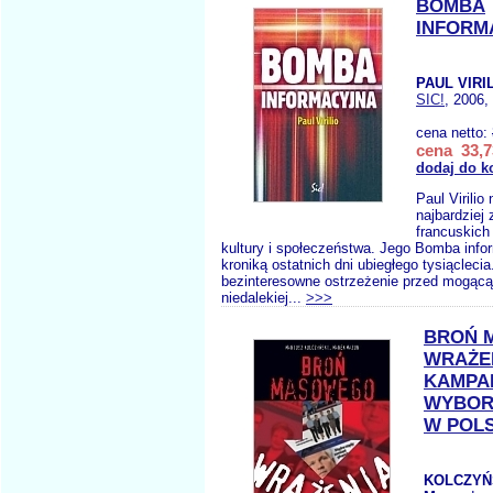
BOMBA
INFORM
PAUL VIRI
SIC!
, 2006,
cena netto:
cena 33,7
dodaj do k
Paul Virilio
najbardziej
francuskich
kultury i społeczeństwa. Jego Bomba info
kroniką ostatnich dni ubiegłego tysiącleci
bezinteresowne ostrzeżenie przed mogącą
niedalekiej...
>>>
BROŃ 
WRAŻE
KAMPA
WYBORC
W POL
KOLCZYŃ