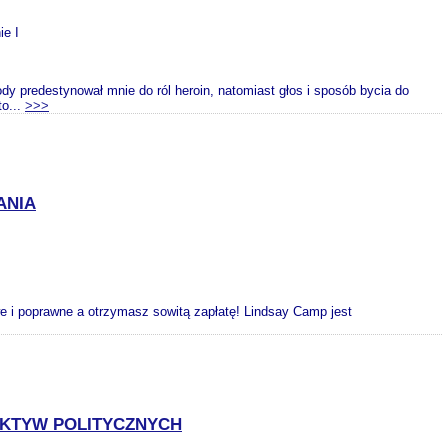
ie I
y predestynował mnie do ról heroin, natomiast głos i sposób bycia do
to...
>>>
ANIA
we i poprawne a otrzymasz sowitą zapłatę! Lindsay Camp jest
EKTYW POLITYCZNYCH