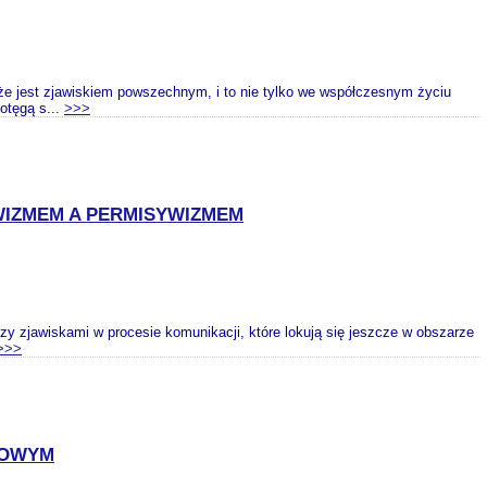
że jest zjawiskiem powszechnym, i to nie tylko we współczesnym życiu
potęgą s...
>>>
WIZMEM A PERMISYWIZMEM
y zjawiskami w procesie komunikacji, które lokują się jeszcze w obszarze
>>>
SOWYM