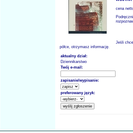
cena nett
Podręczni
rozpoznaw
Jeśli chc
półce, otrzymasz informację.
aktualny dział:
Dziennikarstwo
Twój e-mail:
zapisanie/wypisanie:
preferowany język: