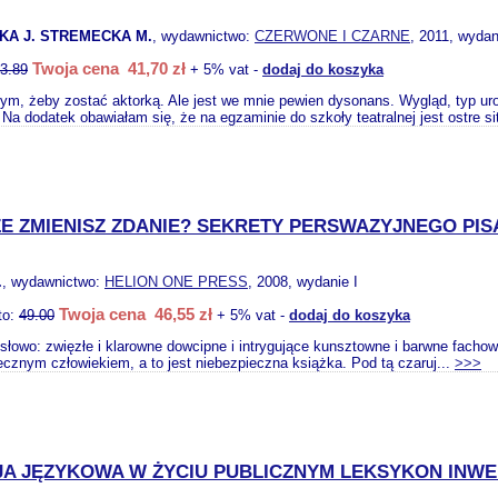
A J. STREMECKA M.
, wydawnictwo:
CZERWONE I CZARNE
, 2011, wydan
Twoja cena 41,70 zł
3.89
+ 5% vat -
dodaj do koszyka
ym, żeby zostać aktorką. Ale jest we mnie pewien dysonans. Wygląd, typ urod
Na dodatek obawiałam się, że na egzaminie do szkoły teatralnej jest ostre si
E ZMIENISZ ZDANIE? SEKRETY PERSWAZYJNEGO PIS
.
, wydawnictwo:
HELION ONE PRESS
, 2008, wydanie I
Twoja cena 46,55 zł
to:
49.00
+ 5% vat -
dodaj do koszyka
słowo: zwięzłe i klarowne dowcipne i intrygujące kunsztowne i barwne facho
ecznym człowiekiem, a to jest niebezpieczna książka. Pod tą czaruj...
>>>
A JĘZYKOWA W ŻYCIU PUBLICZNYM LEKSYKON INW