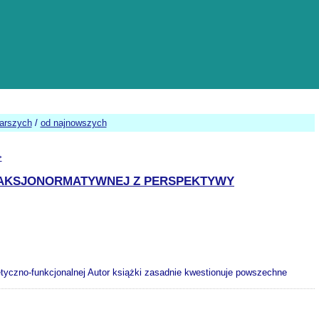
tarszych
/
od najnowszych
>
I AKSJONORMATYWNEJ Z PERSPEKTYWY
retyczno-funkcjonalnej Autor książki zasadnie kwestionuje powszechne