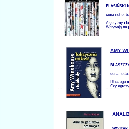
FLASIŃSKI K
cena netto:
5
Algorytmy i b
Wpływają na 
AMY WI
BŁASZCZY
cena netto
Dlaczego m
Czy agresy
ANALI
WOJTAK 