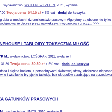
.
, wydawnictwo:
WYD UN SZCZECIN
, 2021, wydanie I
Twoja cena 54,15 zł
7.00
+ 5% vat -
dodaj do koszyka
ig data w mediach i dziennikarstwie prasowym Algorytmy są obecne nie tylko w
podejmowanie decyzji przez największych wydawców i graczy...
>>>
NEHOUSE I TABLOIDY TOKSYCZNA MIŁOŚĆ
K M.
, wydawnictwo:
ŁOŚGRAF
, 2011, wydanie I
Twoja cena 30,30 zł
:
31.89
+ 5% vat -
dodaj do koszyka
łoda i piękna kobieta, z perspektywami światowej sławy, obdarzona niepospo
wne i wścibskie brytyjskie tabloidy, bez skrupułów zarabiające na sprzedawa
ZA GATUNKÓW PRASOWYCH
M.
, wydawnictwo:
UMCS
, 2010, wydanie II