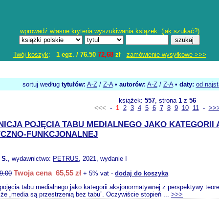
wprowadź własne kryteria wyszukiwania książek: (
jak szukać?
)
Twój koszyk
:
1 egz. /
76.50
72,68
zł
zamówienie wysyłkowe >>>
sortuj według
tytułów:
A-Z
/
Z-A
•
autorów:
A-Z
/
Z-A
•
daty:
od najs
książek:
557
, strona
1
z
56
<<<
-
1
2
3
4
5
6
7
8
9
10
11
-
>>
INICJA POJĘCIA TABU MEDIALNEGO JAKO KATEGORI
YCZNO-FUNKCJONALNEJ
 S.
, wydawnictwo:
PETRUS
, 2021, wydanie I
Twoja cena 65,55 zł
9.00
+ 5% vat -
dodaj do koszyka
a pojęcia tabu medialnego jako kategorii aksjonormatywnej z perspektywy teo
 że „media są przestrzenią bez tabu”. Oczywiście stopień ...
>>>