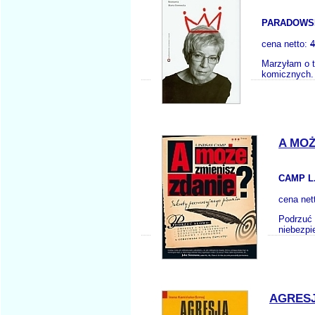
PARADOWSK
cena netto:
4
Marzyłam o t
komicznych. 
A MOŻ
CAMP L
cena net
Podrzuć 
niebezpi
AGRESJ