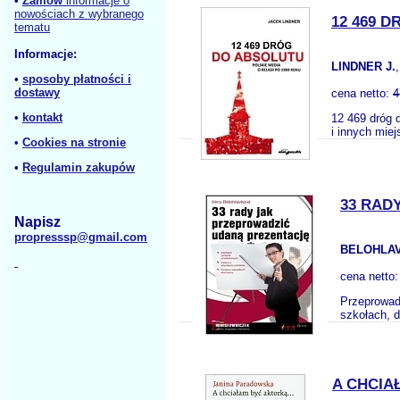
•
Zamów
informacje o
nowościach z wybranego
12 469 D
tematu
Informacje:
LINDNER J.
•
sposoby płatności i
dostawy
cena netto:
4
•
kontakt
12 469 dróg 
i innych miej
•
Cookies na stronie
•
Regulamin zakupów
33 RAD
Napisz
propresssp@gmail.com
BELOHLAV
cena netto
Przeprowadz
szkołach, d
A CHCIA