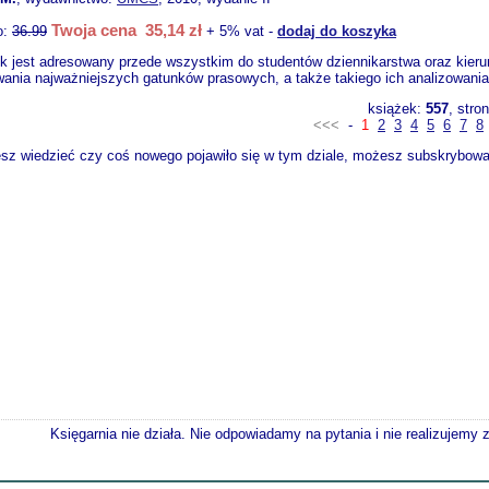
Twoja cena 35,14 zł
o:
36.99
+ 5% vat -
dodaj do koszyka
k jest adresowany przede wszystkim do studentów dziennikarstwa oraz kier
ania najważniejszych gatunków prasowych, a także takiego ich analizowania,
książek:
557
, stro
<<<
-
1
2
3
4
5
6
7
8
esz wiedzieć czy coś nowego pojawiło się w tym dziale, możesz subskrybować
Księgarnia nie działa. Nie odpowiadamy na pytania i nie realizujemy