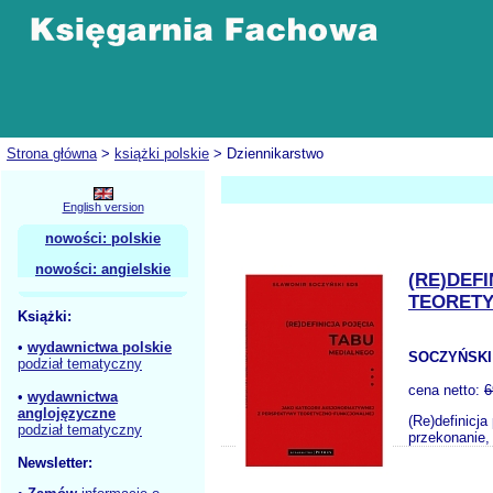
Strona główna
>
książki polskie
> Dziennikarstwo
English version
nowości: polskie
nowości: angielskie
(RE)DEF
TEORET
Książki:
•
wydawnictwa polskie
SOCZYŃSKI
podział tematyczny
cena netto:
6
•
wydawnictwa
anglojęzyczne
(Re)definicj
podział tematyczny
przekonanie,
Newsletter: