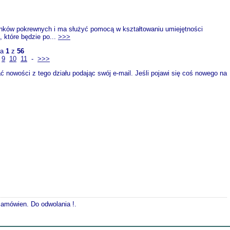
unków pokrewnych i ma służyć pomocą w kształtowaniu umiejętności
 które będzie po...
>>>
na
1
z
56
9
10
11
-
>>>
 nowości z tego działu podając swój e-mail. Jeśli pojawi się coś nowego na
 zamówien. Do odwolania !.