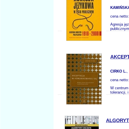
KAMIŃSKA-
cena netto
Agresja ję
publicznym,
AKCEPT
CIRKO L.
,
cena netto
W centrum 
tolerancji,
ALGORYT