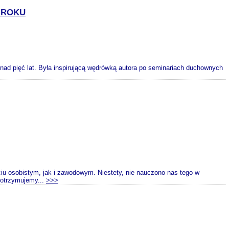
9 ROKU
onad pięć lat. Była inspirującą wędrówką autora po seminariach duchownych
ciu osobistym, jak i zawodowym. Niestety, nie nauczono nas tego w
y otrzymujemy...
>>>