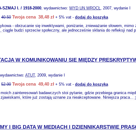
SZMAJ I. / 1918-2000
, wydawnictwo:
WYD UN WROCŁ
, 2007, wydanie I
Twoja cena 38,48 zł
:
40.50
+ 5% vat -
dodaj do koszyka
zykowa - obrzucanie się inwektywami, poniżanie, znieważanie słowem, mimo 
 ciągle budzi sprzeciw społeczny, ale jednocześnie skłania do refleksji nad 
ACJA W KOMUNIKOWANIU SIE MIĘDZY PRESKRYPTY
 wydawnictwo:
ATUT
, 2009, wydanie I
Twoja cena 49,40 zł
:
52.00
+ 5% vat -
dodaj do koszyka
moich zainteresowań badawczych stoi pytanie, gdzie przebiega granica międz
 i zjawiskami, które już zostają uznane za nieakceptowane. Niniejsza praca...
MY I BIG DATA W MEDIACH I DZIENNIKARSTWIE PRA