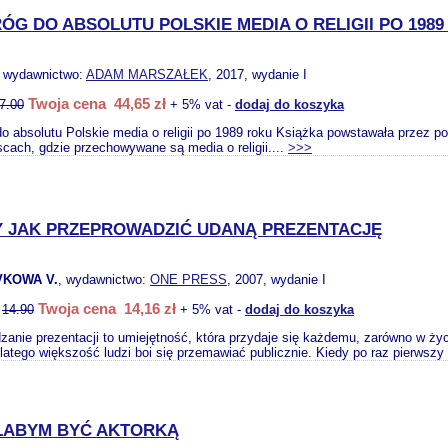
RÓG DO ABSOLUTU POLSKIE MEDIA O RELIGII PO 198
, wydawnictwo:
ADAM MARSZAŁEK
, 2017, wydanie I
Twoja cena 44,65 zł
7.00
+ 5% vat -
dodaj do koszyka
do absolutu Polskie media o religii po 1989 roku Książka powstawała przez p
scach, gdzie przechowywane są media o religii....
>>>
Y JAK PRZEPROWADZIĆ UDANĄ PREZENTACJĘ
KOWA V.
, wydawnictwo:
ONE PRESS
, 2007, wydanie I
Twoja cena 14,16 zł
:
14.90
+ 5% vat -
dodaj do koszyka
anie prezentacji to umiejętność, która przydaje się każdemu, zarówno w ży
latego większość ludzi boi się przemawiać publicznie. Kiedy po raz pierwsz
ŁABYM BYĆ AKTORKĄ