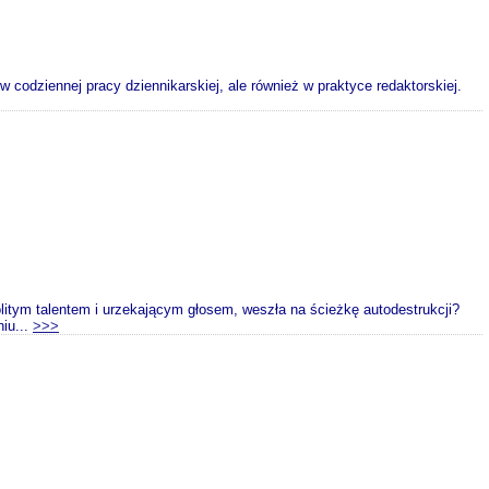
 codziennej pracy dziennikarskiej, ale również w praktyce redaktorskiej.
litym talentem i urzekającym głosem, weszła na ścieżkę autodestrukcji?
niu...
>>>