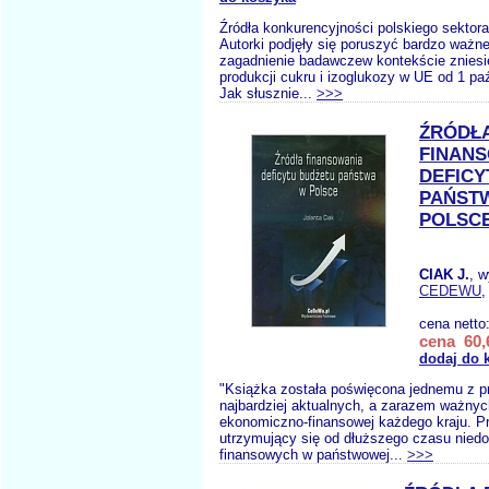
Źródła konkurencyjności polskiego sektor
Autorki podjęły się poruszyć bardzo ważne
zagadnienie badawczew kontekście zniesie
produkcji cukru i izoglukozy w UE od 1 paź
Jak słusznie...
>>>
ŹRÓDŁ
FINAN
DEFICY
PAŃST
POLSC
CIAK J.
, 
CEDEWU
,
cena netto
cena 60,
dodaj do 
"Książka została poświęcona jednemu z 
najbardziej aktualnych, a zarazem ważnyc
ekonomiczno-finansowej każdego kraju. P
utrzymujący się od dłuższego czasu nied
finansowych w państwowej...
>>>