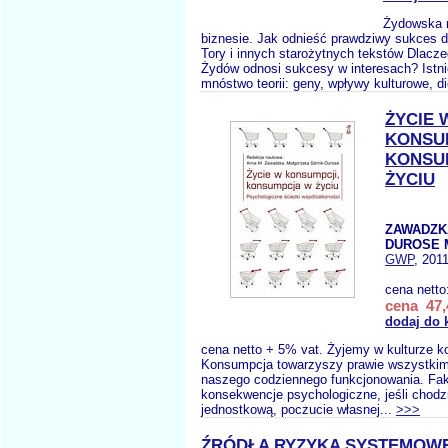
Żydowska 
biznesie. Jak odnieść prawdziwy sukces d
Tory i innych starożytnych tekstów Dlacze
Żydów odnosi sukcesy w interesach? Istni
mnóstwo teorii: geny, wpływy kulturowe, d
ŻYCIE 
KONSU
KONSU
ŻYCIU
ZAWADZKA
DUROSE 
GWP
, 201
cena netto
cena 47,
dodaj do 
cena netto + 5% vat. Żyjemy w kulturze k
Konsumpcja towarzyszy prawie wszystki
naszego codziennego funkcjonowania. Fak
konsekwencje psychologiczne, jeśli chod
jednostkową, poczucie własnej...
>>>
ŹRÓDŁA RYZYKA SYSTEMOWE