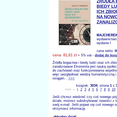
ŹRÓDŁA 
BIEDY L
ICH ZBI
NA NOW
ZANALI
MAJCHEREK 
wydawnictwo
wydanie I
cena netto:
8
cena 81,61 zł
+ 5% vat -
dodaj do kos
Źródła bogactwa i biedy ludzi oraz ich zb
zanalizowane Ekonomia jest nauką społecz
do zachowań oraz funkcjonowania wspólno
więc uwzględniać wiedzę humanistyczną i
osiągan...
>>>
książek:
3034
, strona
1
z
<<<
-
1
2
3
4
5
6
7
8
9
10
Jeśli chcesz wiedzieć czy coś nowego poj
dziale, możesz subskrybować nowości z t
swój e-mail. Jeśli pojawi się coś nowego n
otrzymasz informację.
aktualny dział: