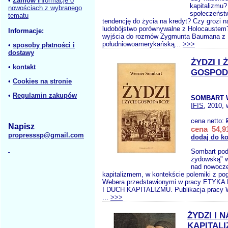
•
Zamów
informacje o
kapitalizmu?
nowościach z wybranego
społeczeństw
tematu
tendencję do życia na kredyt? Czy grozi 
ludobójstwo porównywalne z Holocauste
Informacje:
wyjścia do rozmów Zygmunta Baumana z
południowoamerykańską...
>>>
•
sposoby płatności i
dostawy
ŻYDZI I 
•
kontakt
GOSPOD
•
Cookies na stronie
•
Regulamin zakupów
SOMBART 
IFIS
, 2010, 
cena netto:
Napisz
cena 54,91
propresssp@gmail.com
dodaj do k
Sombart pod
żydowską" w
nad nowocz
kapitalizmem, w kontekście polemiki z p
Webera przedstawionymi w pracy ETY
I DUCH KAPITALIZMU. Publikacja pracy W
...
>>>
ŻYDZI I 
KAPITAL