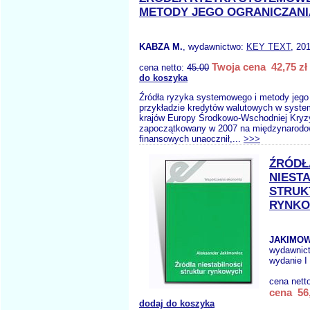
METODY JEGO OGRANICZANI
KABZA M.
, wydawnictwo:
KEY TEXT
, 20
Twoja cena 42,75 zł
cena netto:
45.00
do koszyka
Źródła ryzyka systemowego i metody jego
przykładzie kredytów walutowych w syst
krajów Europy Środkowo-Wschodniej Kryz
zapoczątkowany w 2007 na międzynarodo
finansowych unaocznił,...
>>>
ŹRÓDŁ
NIEST
STRUK
RYNK
JAKIMOW
wydawnic
wydanie I
cena nett
cena 56,
dodaj do koszyka