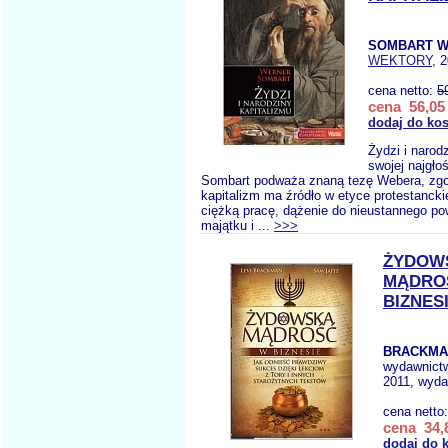
SOMBART W
WEKTORY
, 
cena netto:
5
cena 56,05 
dodaj do ko
Żydzi i narod
swojej najgło
Sombart podważa znaną tezę Webera, zgo
kapitalizm ma źródło w etyce protestanckie
ciężką pracę, dążenie do nieustannego po
majątku i ...
>>>
ŻYDOW
MĄDRO
BIZNES
BRACKMAN
wydawnict
2011, wyda
cena netto
cena 34,8
dodaj do 