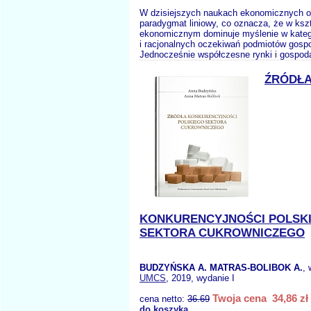
W dzisiejszych naukach ekonomicznych o
paradygmat liniowy, co oznacza, że w ksz
ekonomicznym dominuje myślenie w kateg
i racjonalnych oczekiwań podmiotów gosp
Jednocześnie współczesne rynki i gospoda
ŹRÓDŁ
KONKURENCYJNOŚCI POLSK
SEKTORA CUKROWNICZEGO
BUDZYŃSKA A. MATRAS-BOLIBOK A.
,
UMCS
, 2019, wydanie I
Twoja cena 34,86 zł
cena netto:
36.69
do koszyka