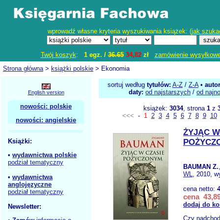
wprowadź własne kryteria wyszukiwania książek: (
jak szuka
Twój koszyk
:
1 egz. /
36.65
34,82
zł
zamówienie wysyłkow
Strona główna
>
książki polskie
> Ekonomia
sortuj według
tytułów:
A-Z
/
Z-A
•
auto
daty:
od najstarszych
/
od najn
English version
nowości: polskie
książek:
3034
, strona
1
z
<<<
-
1
2
3
4
5
6
7
8
9
10
nowości: angielskie
ŻYJĄC W
Książki:
POŻYCZ
•
wydawnictwa polskie
podział tematyczny
BAUMAN Z.
WL
, 2010, w
•
wydawnictwa
anglojęzyczne
cena netto:
podział tematyczny
cena 43,89
dodaj do ko
Newsletter:
Czy nadchod