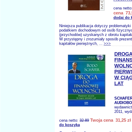
cena netto
cena 73,
dodaj do 
Niniejsza publikacja dotyczy problematyk
podatkiem dochodowym od osób fizyczny
(przychodów) uzyskanych z obrotu kapitał
W przystępny i zrozumiały sposób prezent
kapitałów pieniężnych, ...
>>>
DROGA
FINAN
WOLNO
PIERW
W CIĄG
LAT
SCHAFER 
AUDIOBO
wydawnic
2011, wyda
Twoja cena 31,25 zł
cena netto:
32.89
do koszyka