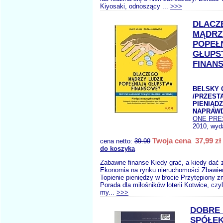
Kiyosaki, odnoszący ...
>>>
DLACZ
MĄDRZ
POPEŁ
GŁUPS
FINAN
BELSKY G
/PRZEST
PIENIĄDZ
NAPRAW
ONE PRE
2010, wyda
Twoja cena 37,99 zł
cena netto:
39.99
do koszyka
Zabawne finanse Kiedy grać, a kiedy dać
Ekonomia na rynku nieruchomości Zbawie
Topienie pieniędzy w błocie Przytępiony z
Porada dla miłośników loterii Kotwice, czy
my...
>>>
DOBRE 
SPÓŁE