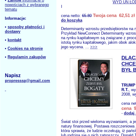
•
Zamów
informacje o
WYD UN ŁÓ
nowościach z wybranego
I
tematu
Twoja cena 62,51 zł
cena netto:
65.80
Informacje:
do koszyka
•
sposoby płatności i
Determinanty wzrostu przedsiębiorstw na 
dostawy
Przykład NewConnect Determinanty wzrost
na rynku kapitałowym są związane z pro
•
kontakt
istotą rynku kapitałowego, jakim obok aloka
jego wycena. ...
>>>
•
Cookies na stronie
•
Regulamin zakupów
DLAC
CHCE
BYŁ 
Napisz
propresssp@gmail.com
TRUMP 
R.T.
, w
2008, w
cena ne
cena 9
-
dodaj
Świat stoi przed wieloma wyzwaniami, a je
natury finansowej. Postawa roszczeniowa 
która sprawia, że ludzie oczekują, iż pań
lub rodzina się o nich zatroszczy. Donald 