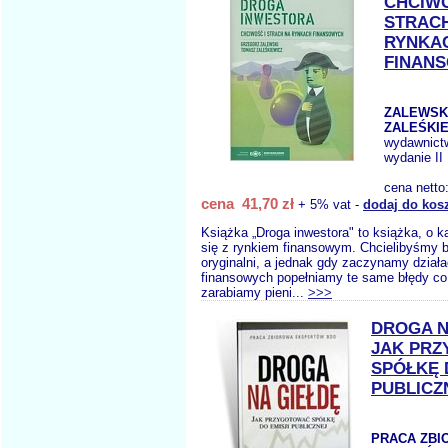
CHCIWO
STRAC
RYNKA
FINAN
ZALEWSKI
ZALEŚKIE
wydawnict
wydanie II
cena netto
cena 41,70 zł
+ 5% vat -
dodaj do kos
Książka „Droga inwestora" to książka, o 
się z rynkiem finansowym. Chcielibyśmy by
oryginalni, a jednak gdy zaczynamy dział
finansowych popełniamy te same błędy c
zarabiamy pieni...
>>>
DROGA N
JAK PR
SPÓŁKĘ 
PUBLICZ
PRACA ZBI