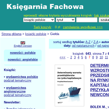
wprowadź własne kryteria wyszukiwania książek: (
jak szuka
Twój koszyk
: 0 zł
zamówienie wysyłkowe >>>
Strona główna
>
książki polskie
> Giełda
sortuj według
tytułów:
A-Z
/
Z-A
•
auto
daty:
od najstarszych
/
od najn
English version
nowości: polskie
książek:
643
, strona
7
z
<<<
-
2
3
4
5
6
7
8
9
10
11
nowości: angielskie
DETERMI
Książki:
WZROST
PRZEDSI
•
wydawnictwa polskie
NA RYNK
podział tematyczny
KAPITA
•
wydawnictwa
PRZYKŁ
anglojęzyczne
NEWCON
podział tematyczny
Newsletter:
BOLEK M.
, 