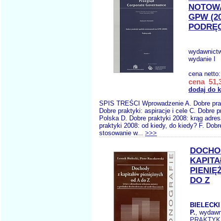
NOTOW
GPW (20
PODRĘC
wydawnict
wydanie I
cena netto
cena 51,3
dodaj do 
SPIS TREŚCI Wprowadzenie A. Dobre pra
Dobre praktyki: aspiracje i cele C. Dobre pr
Polska D. Dobre praktyki 2008: krąg adre
praktyki 2008: od kiedy, do kiedy? F. Dobr
stosowanie w...
>>>
DOCHO
KAPIT
PIENIĘ
DO Z
BIELECKI
P.
, wydaw
PRAKTYK