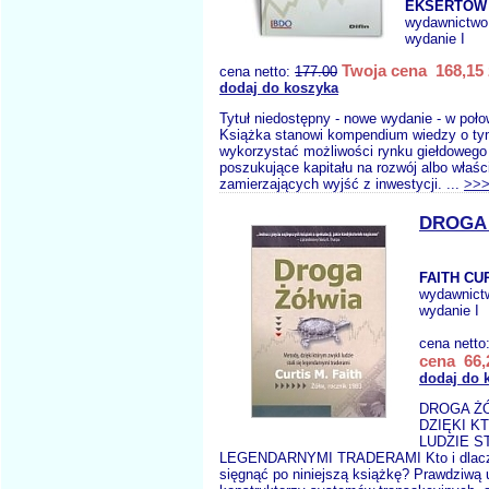
EKSERTÓW
wydawnictwo
wydanie I
Twoja cena 168,15 
cena netto:
177.00
dodaj do koszyka
Tytuł niedostępny - nowe wydanie - w poło
Książka stanowi kompendium wiedzy o tym,
wykorzystać możliwości rynku giełdowego 
poszukujące kapitału na rozwój albo właści
zamierzających wyjść z inwestycji. ...
>>
DROGA
FAITH CU
wydawnict
wydanie I
cena netto
cena 66,
dodaj do 
DROGA Ż
DZIĘKI K
LUDZIE ST
LEGENDARNYMI TRADERAMI Kto i dlacz
sięgnąć po niniejszą książkę? Prawdziwą 