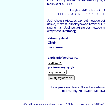
konstruktorzy systemów transakcyjnych, a
techniczni o...
>>>
książek:
643
, strona
7
z
<<<
-
2
3
4
5
6
7
8
9
10
11
Jeśli chcesz wiedzieć czy coś nowego poj
dziale, możesz subskrybować nowości z t
swój e-mail. Jeśli pojawi się coś nowego n
otrzymasz informację.
aktualny dział:
Giełda
Twój e-mail:
zapisanie/wypisanie:
preferowany język:
Księgarnia nie działa. Nie odpowiadamy 
realizujemy zamówien. Do odwol
Wszelkie prawa zastrzeżone PROPRESS sp. z o.o. 2012-2