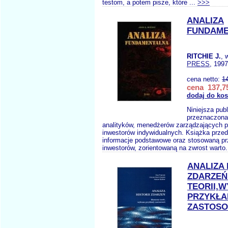
testom, a potem pisze, które ...
>>>
ANALIZA
FUNDAME
RITCHIE J.
, 
PRESS
, 1997
cena netto:
1
cena 137,75
dodaj do ko
Niniejsza publ
przeznaczona 
analityków, menedżerów zarządzających po
inwestorów indywidualnych. Książka prze
informacje podstawowe oraz stosowaną pr
inwestorów, zorientowaną na zwrost warto.
ANALIZA 
ZDARZEŃ
TEORII,
PRZYKŁA
ZASTOSO