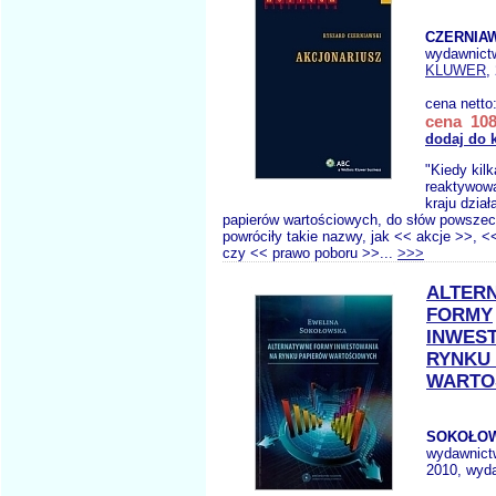
CZERNIAW
wydawnict
KLUWER
,
cena netto
cena 108
dodaj do 
"Kiedy kil
reaktywow
kraju dział
papierów wartościowych, do słów powsze
powróciły takie nazwy, jak << akcje >>, 
czy << prawo poboru >>...
>>>
ALTER
FORMY
INWES
RYNKU
WARTO
SOKOŁOW
wydawnict
2010, wyda