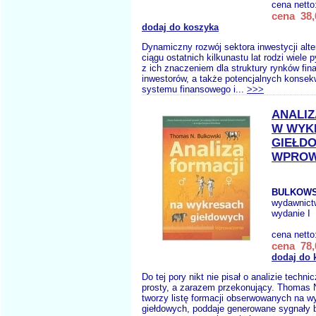
cena netto
cena 38,
dodaj do koszyka
Dynamiczny rozwój sektora inwestycji alt
ciągu ostatnich kilkunastu lat rodzi wiele
z ich znaczeniem dla struktury rynków fin
inwestorów, a także potencjalnych konsekw
systemu finansowego i...
>>>
ANALIZ
W WYK
GIEŁD
WPROW
BULKOWSK
wydawnict
wydanie I
cena netto
cena 78,
dodaj do 
Do tej pory nikt nie pisał o analizie techn
prosty, a zarazem przekonujący. Thomas 
tworzy listę formacji obserwowanych na w
giełdowych, poddaje generowane sygnały 