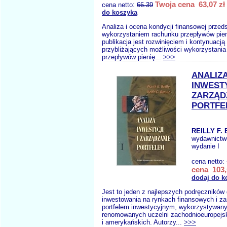
Twoja cena 63,07 zł
cena netto:
66.39
do koszyka
Analiza i ocena kondycji finansowej przed
wykorzystaniem rachunku przepływów pien
publikacja jest rozwinięciem i kontynuacją
przybliżających możliwości wykorzystania
przepływów pienię...
>>>
ANALIZ
INWESTY
ZARZĄD
PORTFE
REILLY F.
wydawnictw
wydanie I
cena netto:
cena 103,
dodaj do k
Jest to jeden z najlepszych podręczników
inwestowania na rynkach finansowych i za
portfelem inwestycyjnym, wykorzystywany
renomowanych uczelni zachodnioeuropejs
i amerykańskich. Autorzy...
>>>