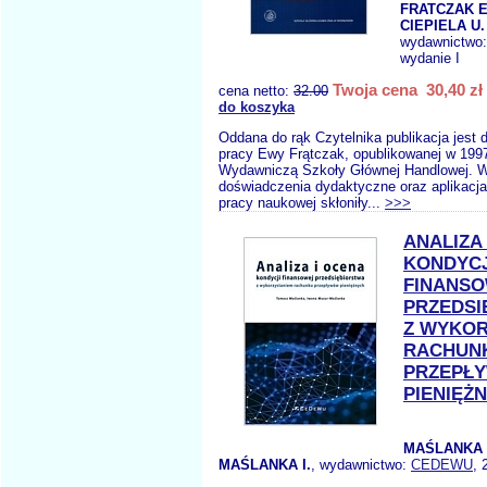
FRATCZAK E
CIEPIELA U.
wydawnictwo
wydanie I
Twoja cena 30,40 zł
cena netto:
32.00
do koszyka
Oddana do rąk Czytelnika publikacja jest
pracy Ewy Frątczak, opublikowanej w 1997
Wydawniczą Szkoły Głównej Handlowej. Wi
doświadczenia dydaktyczne oraz aplikacja
pracy naukowej skłoniły...
>>>
ANALIZA
KONDYCJ
FINANS
PRZEDSI
Z WYKOR
RACHUN
PRZEPŁ
PIENIĘŻ
MAŚLANKA 
MAŚLANKA I.
, wydawnictwo:
CEDEWU
, 