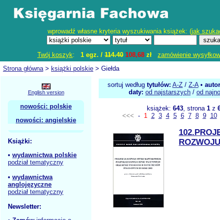
wprowadź własne kryteria wyszukiwania książek: (
jak szuka
Twój koszyk
:
1 egz. /
114.40
108,68
zł
zamówienie wysyłko
Strona główna
>
książki polskie
> Giełda
sortuj według
tytułów:
A-Z
/
Z-A
•
auto
daty:
od najstarszych
/
od najn
English version
nowości: polskie
książek:
643
, strona
1
z
<<<
-
1
2
3
4
5
6
7
8
9
10
nowości: angielskie
102.PROJ
Książki:
ROZWOJU
•
wydawnictwa polskie
podział tematyczny
•
wydawnictwa
anglojęzyczne
podział tematyczny
Newsletter: