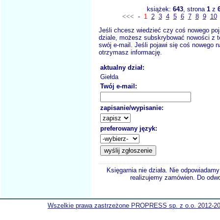
książek:
643
, strona
1
z
<<<
-
1
2
3
4
5
6
7
8
9
10
Jeśli chcesz wiedzieć czy coś nowego poj
dziale, możesz subskrybować nowości z t
swój e-mail. Jeśli pojawi się coś nowego n
otrzymasz informację.
aktualny dział:
Giełda
Twój e-mail:
zapisanie/wypisanie:
preferowany język:
Księgarnia nie działa. Nie odpowiadamy 
realizujemy zamówien. Do odwol
Wszelkie prawa zastrzeżone PROPRESS sp. z o.o. 2012-2