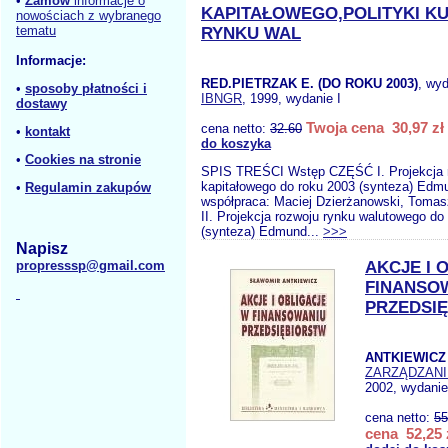
•
Zamów
informacje o
KAPITAŁOWEGO,POLITYKI K
nowościach z wybranego
tematu
RYNKU WAL
Informacje:
RED.PIETRZAK E. (DO ROKU 2003)
, wy
•
sposoby płatności i
IBNGR
, 1999, wydanie I
dostawy
Twoja cena 30,97 zł
cena netto:
32.60
•
kontakt
do koszyka
•
Cookies na stronie
SPIS TREŚCI Wstęp CZĘŚĆ I. Projekcja 
kapitałowego do roku 2003 (synteza) Edmu
•
Regulamin zakupów
współpraca: Maciej Dzierżanowski, Toma
II. Projekcja rozwoju rynku walutowego do
(synteza) Edmund...
>>>
Napisz
propresssp@gmail.com
AKCJE I 
FINANSO
PRZEDSI
ANTKIEWICZ 
ZARZĄDZANI
2002, wydanie
cena netto:
55
cena 52,25 