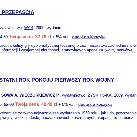
D PRZEPASCIĄ
 wydawnictwo:
WAB
, 2009, wydanie I
Twoja cena 32,78 zł
4.50
+ 5% vat -
dodaj do koszyka
dsłania kulisy gry dyplomatycznej toczonej przez mocarstwa zachodnie na kil
informacji i wzajemnej nieufności, stanowiących apogeum „wojny nerwów&..
OSTATNI ROK POKOJU PIERWSZY ROK WOJNY
. SOWA A. WIECZORKIEWICZ P.
, wydawnictwo:
ZYSK I S-KA
, 2009, wydani
Twoja cena 49,40 zł
to:
52.00
+ 5% vat -
dodaj do koszyka
rezentuje zarówno najważniejsze wydarzenia 1939 roku, jak i dni powszednie
j wojny, wielkiej klęski, początku dwóch koszmarnych okupacji, to przecież i