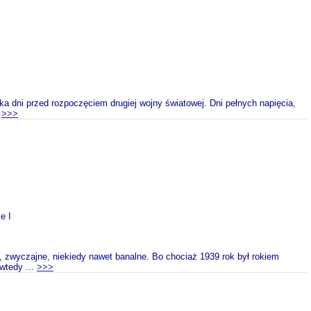
ka dni przed rozpoczęciem drugiej wojny światowej. Dni pełnych napięcia,
.
>>>
e I
, zwyczajne, niekiedy nawet banalne. Bo chociaż 1939 rok był rokiem
 wtedy ...
>>>