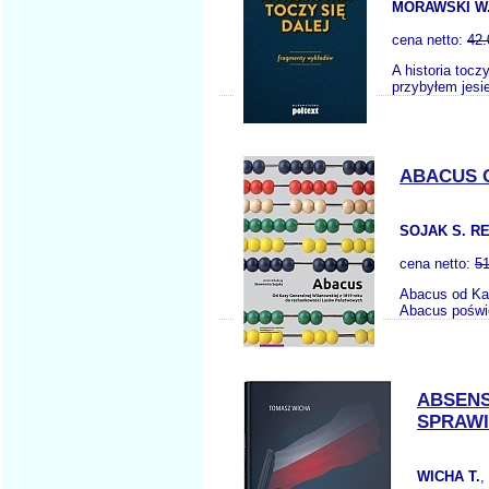
MORAWSKI W
cena netto:
42.
A historia toc
przybyłem jesi
ABACUS 
SOJAK S. RE
cena netto:
51
Abacus od Ka
Abacus poświę
ABSENS
SPRAWI
WICHA T.
,