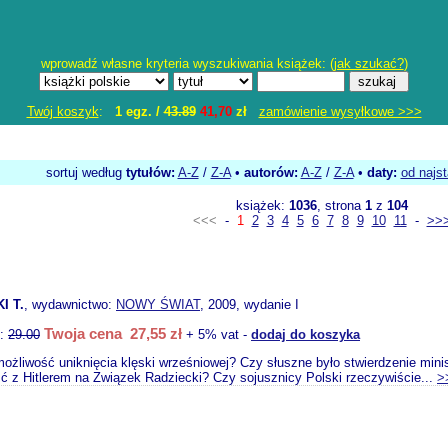
wprowadź własne kryteria wyszukiwania książek: (
jak szukać?
)
Twój koszyk
:
1 egz. /
43.89
41,70
zł
zamówienie wysyłkowe >>>
sortuj według
tytułów:
A-Z
/
Z-A
•
autorów:
A-Z
/
Z-A
•
daty:
od najs
książek:
1036
, strona
1
z
104
<<<
-
1
2
3
4
5
6
7
8
9
10
11
-
>>
I T.
, wydawnictwo:
NOWY ŚWIAT
, 2009, wydanie I
Twoja cena 27,55 zł
o:
29.00
+ 5% vat -
dodaj do koszyka
ożliwość uniknięcia klęski wrześniowej? Czy słuszne było stwierdzenie mini
ść z Hitlerem na Związek Radziecki? Czy sojusznicy Polski rzeczywiście...
>