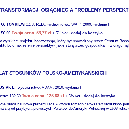
 TRANSFORMACJI OSIĄGNIĘCIA PROBLEMY PERSPEK
G. TOMKIEWICZ J. RED.
, wydawnictwo:
WAIP
, 2009, wydanie I
Twoja cena 53,77 zł
:
56.60
+ 5% vat -
dodaj do koszyka
st wynikiem projektu badawczego, który był prowadzony przez Centrum Bad
ektu było nakreślenie perspektyw, jakie stoją przed gospodarkami w ciągu naj
 LAT STOSUNKÓW POLSKO-AMERYKAŃSKICH
USIAK L.
, wydawnictwo:
ADAM
, 2010, wydanie I
Twoja cena 125,88 zł
netto:
132.50
+ 5% vat -
dodaj do koszyka
rna praca naukowa prezentująca w dwóch tomach całokształt stosunków polsk
na się od przybycia pierwszych Polaków do Ameryki Północnej w 1608 roku,