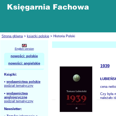
Strona główna
>
książki polskie
> Historia Polski
English version
nowości: polskie
nowości: angielskie
1939
Książki:
ŁUBIEŃSK
•
wydawnictwa polskie
podział tematyczny
cena nett
•
wydawnictwa
Czy była m
anglojęzyczne
należało i
podział tematyczny
Newsletter: