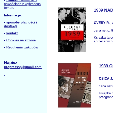
•
Zamów
informacje o
nowościach z wybranego
tematu
1939 NA
Informacje:
•
sposoby płatności i
OVERY R.
,
dostawy
cena netto:
3
•
kontakt
Książka ta o
•
Cookies na stronie
sprzecznych 
•
Regulamin zakupów
Napisz
1939 
propresssp@gmail.com
OSICA J
cena net
Książka p
przegrane