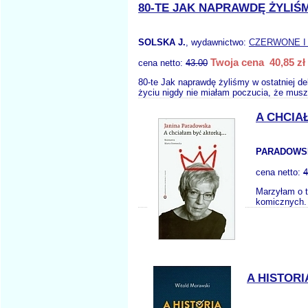
80-TE JAK NAPRAWDĘ ŻYLIŚ
SOLSKA J.
, wydawnictwo:
CZERWONE I
Twoja cena 40,85 zł
cena netto:
43.00
80-te Jak naprawdę żyliśmy w ostatniej de
życiu nigdy nie miałam poczucia, że musz
A CHCIA
PARADOWSK
cena netto:
4
Marzyłam o t
komicznych. 
A HISTOR