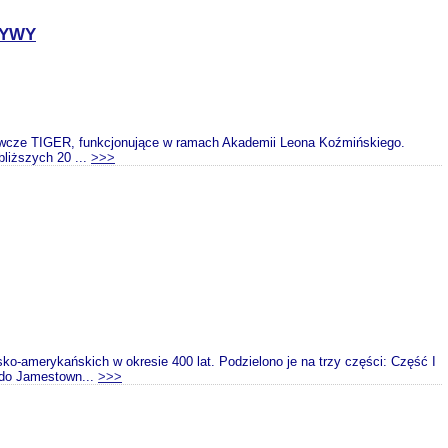
TYWY
awcze TIGER, funkcjonujące w ramach Akademii Leona Koźmińskiego.
bliższych 20 ...
>>>
o-amerykańskich w okresie 400 lat. Podzielono je na trzy części: Część I
 do Jamestown...
>>>