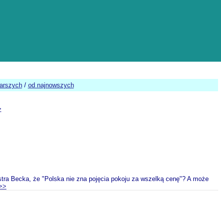
tarszych
/
od najnowszych
>
stra Becka, że "Polska nie zna pojęcia pokoju za wszelką cenę"? A może
>>