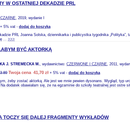
MY W OSTATNIEJ DEKADZIE PRL
 CZARNE
, 2019, wydanie I
+ 5% vat -
dodaj do koszyka
kadzie PRL Joanna Solska, dziennikarka i publicystka tygodnika „Polityka”,
ę ...
>>>
ŁABYM BYĆ AKTORKĄ
A J. STREMECKA M.
, wydawnictwo:
CZERWONE I CZARNE
, 2011, wydan
Twoja cena 41,70 zł
3.89
+ 5% vat -
dodaj do koszyka
ym, żeby zostać aktorką. Ale jest we mnie pewien dysonans. Wygląd, typ urod
Na dodatek obawiałam się, że na egzaminie do szkoły teatralnej jest ostre si
IA TOCZY SIĘ DALEJ FRAGMENTY WYKŁADÓW