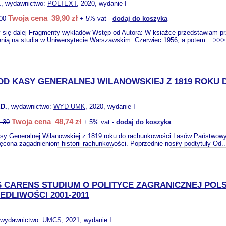
.
, wydawnictwo:
POLTEXT
, 2020, wydanie I
Twoja cena 39,90 zł
00
+ 5% vat -
dodaj do koszyka
zy się dalej Fragmenty wykładów Wstęp od Autora: W książce przedstawiam p
enią na studia w Uniwersytecie Warszawskim. Czerwiec 1956, a potem...
>>>
OD KASY GENERALNEJ WILANOWSKIEJ Z 1819 ROK
D.
, wydawnictwo:
WYD UMK
, 2020, wydanie I
Twoja cena 48,74 zł
.30
+ 5% vat -
dodaj do koszyka
sy Generalnej Wilanowskiej z 1819 roku do rachunkowości Lasów Państwowy
cona zagadnieniom historii rachunkowości. Poprzednie nosiły podtytuły Od.
 CARENS STUDIUM O POLITYCE ZAGRANICZNEJ POLSK
EDLIWOŚCI 2001-2011
 wydawnictwo:
UMCS
, 2021, wydanie I