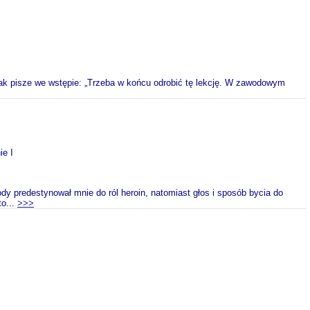
 tak pisze we wstępie: „Trzeba w końcu odrobić tę lekcję. W zawodowym
ie I
y predestynował mnie do ról heroin, natomiast głos i sposób bycia do
to...
>>>