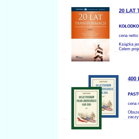
20 LAT
KOŁODKO 
cena netto
Książka je
Celem proj
400
PAST
cena 
Obsze
zaczy