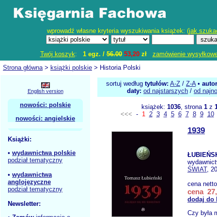
wprowadź własne kryteria wyszukiwania książek: (
jak szuka
Twój koszyk
:
1 egz. /
56.00
53,20
zł
zamówienie wysyłkow
Strona główna
>
książki polskie
> Historia Polski
sortuj według
tytułów:
A-Z
/
Z-A
•
auto
daty:
od najstarszych
/
od najn
English version
nowości: polskie
książek:
1036
, strona
1
z
<<<
-
1
2
3
4
5
6
7
8
9
10
nowości: angielskie
1939
Książki:
•
wydawnictwa polskie
ŁUBIEŃSK
podział tematyczny
wydawnic
ŚWIAT
, 2
•
wydawnictwa
anglojęzyczne
cena nett
podział tematyczny
cena 27,
dodaj do
Newsletter:
Czy była 