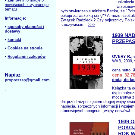
•
Zamów
informacje o
uniknięcia
nowościach z wybranego
wrześniow
tematu
było stwierdzenie ministra Becka, że "Pol
pokoju za wszelką cenę"? A może należało
Informacje:
Związek Radziecki? Czy sojusznicy Polsk
rzeczywiście...
>>>
•
sposoby płatności i
dostawy
1939 NA
•
kontakt
PRZEPAS
•
Cookies na stronie
•
Regulamin zakupów
OVERY R.
, 
WAB
, 2009,
cena netto:
3
Napisz
cena 32,78
dodaj do ko
propresssp@gmail.com
Książka ta od
dyplomatyczn
mocarstwa za
dni przed rozpoczęciem drugiej wojny świa
napięcia, sprzecznych informacji i wzajemn
stanowiących apogeum „wojny nerwów&..
1939 
POKOJ
ROK 