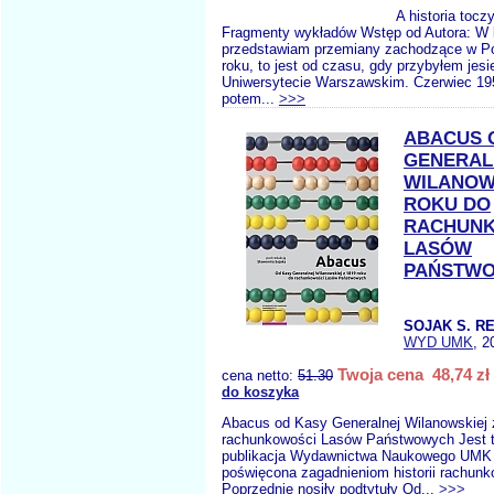
A historia toczy
Fragmenty wykładów Wstęp od Autora: W 
przedstawiam przemiany zachodzące w Po
roku, to jest od czasu, gdy przybyłem jesi
Uniwersytecie Warszawskim. Czerwiec 19
potem...
>>>
ABACUS 
GENERAL
WILANOWS
ROKU DO
RACHUN
LASÓW
PAŃSTW
SOJAK S. RE
WYD UMK
, 2
Twoja cena 48,74 zł
cena netto:
51.30
do koszyka
Abacus od Kasy Generalnej Wilanowskiej 
rachunkowości Lasów Państwowych Jest t
publikacja Wydawnictwa Naukowego UMK z
poświęcona zagadnieniom historii rachunk
Poprzednie nosiły podtytuły Od...
>>>