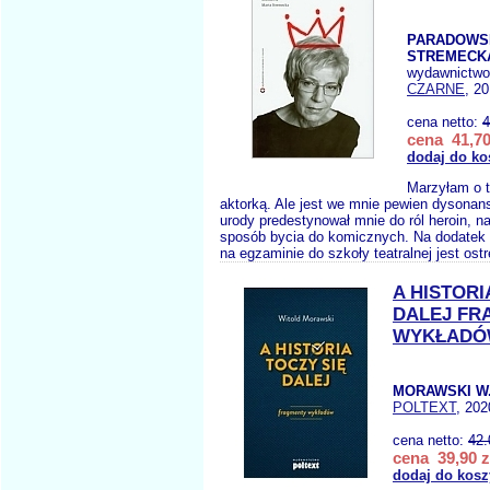
PARADOWSK
STREMECKA
wydawnictw
CZARNE
, 2
cena netto:
4
cena 41,70
dodaj do ko
Marzyłam o 
aktorką. Ale jest we mnie pewien dysonan
urody predestynował mnie do ról heroin, na
sposób bycia do komicznych. Na dodatek 
na egzaminie do szkoły teatralnej jest ostr
A HISTORI
DALEJ FR
WYKŁAD
MORAWSKI W
POLTEXT
, 202
cena netto:
42.
cena 39,90 z
dodaj do kosz