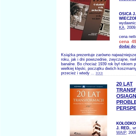
OSICA J
WIECZOR
wydawnic
KA
, 2009
cena net
cena 49
dodaj do
Książka prezentuje zarówno najważniejsz
roku, jak i dni powszednie, zwyczajne, ni
banalne. Bo chociaż 1939 rok był rokiem p
wielkiej klęski, początku dwóch koszmarny
przecież i wtedy ...
>>>
20 LAT
TRANS
OSIĄGN
PROBL
PERSP
KOŁODKO
J. RED.
, w
WAIP
, 200