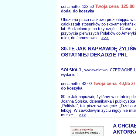
Twoja cena 125,88 
cena netto:
132.50
dodaj do koszyka
Obszerna praca naukowa prezentująca w
całokształt stosunków polsko-amerykańsk
lat. Podzielono je na trzy części: Część I
przybycia pierwszych Polaków do Ameryki
roku, do Jamestown...
>>>
80-TE JAK NAPRAWDĘ ŻYLIŚ
OSTATNIEJ DEKADZIE PRL
SOLSKA J.
, wydawnictwo:
CZERWONE I
wydanie I
Twoja cena 40,85 zł
cena netto:
43.00
do koszyka
80-te Jak naprawdę żyliśmy w ostatniej d
Joanna Solska, dziennikarka i publicystka
„Polityka”, tak pisze we wstępie: „Trzeba 
lekcję. W zawodowym życiu nigdy nie mia
muszę ...
>>>
A CHCIA
AKTORK