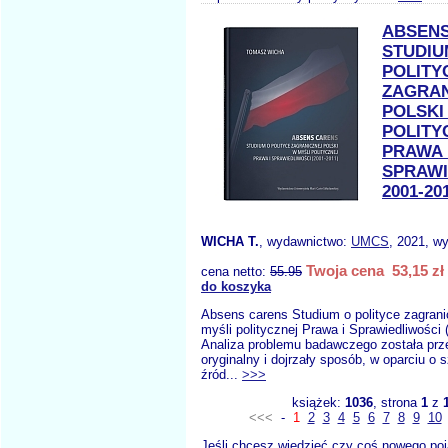
ABSEN
STUDIU
POLITY
ZAGRAN
POLSKI
POLITY
PRAWA 
SPRAWI
2001-20
WICHA T.
, wydawnictwo:
UMCS
, 2021, wy
Twoja cena 53,15 zł
cena netto:
55.95
do koszyka
Absens carens Studium o polityce zagrani
myśli politycznej Prawa i Sprawiedliwości 
Analiza problemu badawczego została pr
oryginalny i dojrzały sposób, w oparciu o s
źród...
>>>
książek:
1036
, strona
1
z
<<<
-
1
2
3
4
5
6
7
8
9
10
Jeśli chcesz wiedzieć czy coś nowego poj