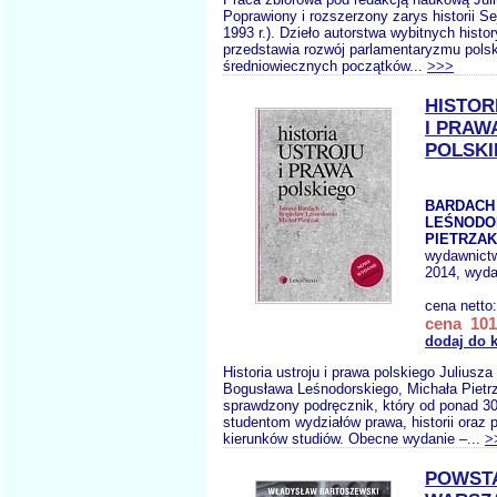
Poprawiony i rozszerzony zarys historii S
1993 r.). Dzieło autorstwa wybitnych hist
przedstawia rozwój parlamentaryzmu polsk
średniowiecznych początków...
>>>
HISTOR
I PRAW
POLSK
BARDACH 
LEŚNODOR
PIETRZAK
wydawnict
2014, wyda
cena netto
cena 101,
dodaj do 
Historia ustroju i prawa polskiego Juliusz
Bogusława Leśnodorskiego, Michała Pietr
sprawdzony podręcznik, który od ponad 30 
studentom wydziałów prawa, historii oraz
kierunków studiów. Obecne wydanie –...
>
POWST