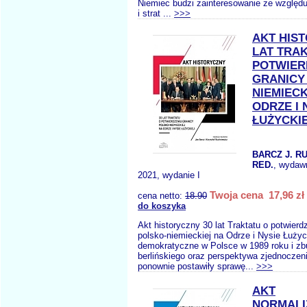
Niemiec budzi zainteresowanie ze względ
i strat ...
>>>
AKT HIST
LAT TRA
POTWIER
GRANICY
NIEMIECK
ODRZE I 
ŁUŻYCKI
BARCZ J. R
RED.
, wydaw
2021, wydanie I
Twoja cena 17,96 zł
cena netto:
18.90
do koszyka
Akt historyczny 30 lat Traktatu o potwierd
polsko-niemieckiej na Odrze i Nysie Łuży
demokratyczne w Polsce w 1989 roku i zb
berlińskiego oraz perspektywa zjednoczen
ponownie postawiły sprawę...
>>>
AKT
NORMALI