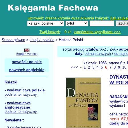
wprowadź własne kryteria wyszukiwania książek: (
jak szuka
Twój koszyk
: 0 zł
zamówienie wysyłkowe >>>
Strona główna
>
książki polskie
> Historia Polski
sortuj według
tytułów:
A-Z
/
Z-A
•
auto
daty:
od najstarszych
/
od najn
English version
nowości: polskie
książek:
1036
, strona
6
z
<<<
-
1
2
3
4
5
6
7
8
9
10
nowości: angielskie
DYNAST
Książki:
W POL
•
wydawnictwa polskie
podział tematyczny
BARAŃSKI
wydawnict
•
wydawnictwa
wydanie I
anglojęzyczne
podział tematyczny
cena netto
cena 67,9
Newsletter:
dodaj do 