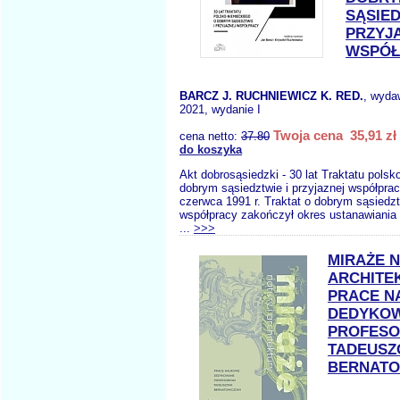
SĄSIED
PRZYJ
WSPÓŁ
BARCZ J. RUCHNIEWICZ K. RED.
, wyda
2021, wydanie I
Twoja cena 35,91 zł
cena netto:
37.80
do koszyka
Akt dobrosąsiedzki - 30 lat Traktatu polsk
dobrym sąsiedztwie i przyjaznej współpra
czerwca 1991 r. Traktat o dobrym sąsiedzt
współpracy zakończył okres ustanawiania
...
>>>
MIRAŻE N
ARCHITE
PRACE 
DEDYKO
PROFESO
TADEUSZ
BERNATO