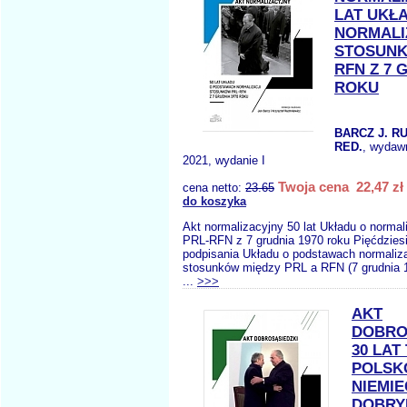
LAT UKŁ
NORMALI
STOSUNK
RFN Z 7 
ROKU
BARCZ J. R
RED.
, wydaw
2021, wydanie I
Twoja cena 22,47 zł
cena netto:
23.65
do koszyka
Akt normalizacyjny 50 lat Układu o normal
PRL-RFN z 7 grudnia 1970 roku Pięćdziesi
podpisania Układu o podstawach normaliz
stosunków między PRL a RFN (7 grudnia 19
...
>>>
AKT
DOBRO
30 LAT
POLSK
NIEMIE
DOBRY