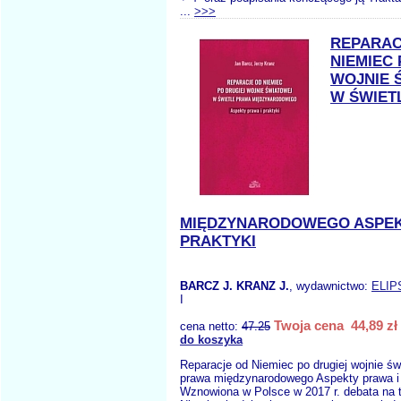
...
>>>
REPARAC
NIEMIEC
WOJNIE 
W ŚWIET
MIĘDZYNARODOWEGO ASPEK
PRAKTYKI
BARCZ J. KRANZ J.
, wydawnictwo:
ELIP
I
Twoja cena 44,89 zł
cena netto:
47.25
do koszyka
Reparacje od Niemiec po drugiej wojnie św
prawa międzynarodowego Aspekty prawa i 
Wznowiona w Polsce w 2017 r. debata na t