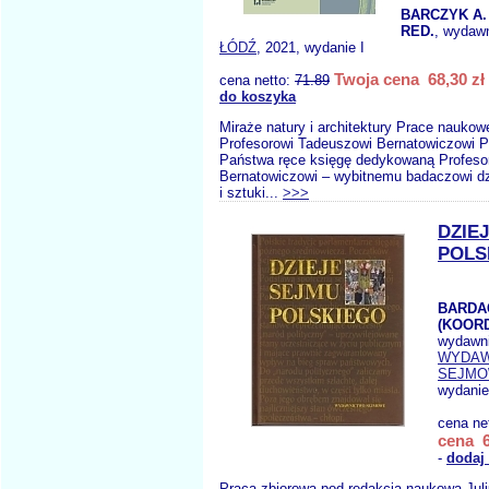
BARCZYK A.
RED.
, wydaw
ŁÓDŹ
, 2021, wydanie I
Twoja cena 68,30 zł
cena netto:
71.89
do koszyka
Miraże natury i architektury Prace nauko
Profesorowi Tadeuszowi Bernatowiczowi 
Państwa ręce księgę dedykowaną Profeso
Bernatowiczowi – wybitnemu badaczowi dzi
i sztuki...
>>>
DZIE
POLS
BARDAC
(KOOR
wydawni
WYDAW
SEJM
wydanie 
cena ne
cena 6
-
dodaj
Praca zbiorowa pod redakcją naukową Jul