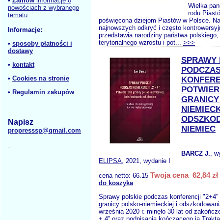
•
Zamów
informacje o
Wielka pan
nowościach z wybranego
rodu Piast
tematu
poświęcona dziejom Piastów w Polsce. Na
najnowszych odkryć i często kontrowersyj
Informacje:
przedstawia narodziny państwa polskiego
terytorialnego wzrostu i pot...
>>>
•
sposoby płatności i
dostawy
SPRAWY 
•
kontakt
PODCZA
•
Cookies na stronie
KONFERE
POTWIER
•
Regulamin zakupów
GRANICY
NIEMIECK
ODSZKO
Napisz
NIEMIEC
propresssp@gmail.com
BARCZ J.
, w
ELIPSA
, 2021, wydanie I
Twoja cena 62,84 zł
cena netto:
66.15
do koszyka
Sprawy polskie podczas konferencji "2+4"
granicy polsko-niemieckiej i odszkodowan
września 2020 r. minęło 30 lat od zakończe
+ 4” oraz podpisania kończącego ją Trakta