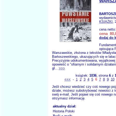
WARSZ
BARTOSZ
wydawnict
KSIĄŻKI
, 
cena netto
cena 80,8
dodaj do 
Fundamenta
opisująca 
Warszawskie, złożona z tekstów Władysł
Bartoszewskiego, ukazujących się w latac
Precyzyjnie udokumentowana, wyjątkowej 
opowieść o "ofiarnym i solidarnym działani
gł...
>>>
książek:
1036
, strona
6
z
<<<
-
1
2
3
4
5
6
7
8
9
10
Jeśli chcesz wiedzieć czy coś nowego poj
dziale, możesz subskrybować nowości z t
swój e-mail. Jeśli pojawi się coś nowego n
otrzymasz informację.
aktualny dział:
Historia Polski