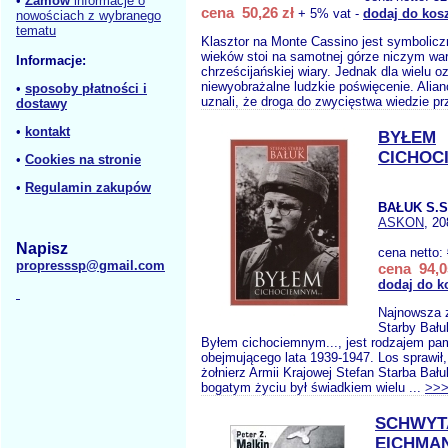
•
Zamów
informacje o
cena 50,26 zł
+ 5% vat -
dodaj do kos
nowościach z wybranego
tematu
Klasztor na Monte Cassino jest symbolic
wieków stoi na samotnej górze niczym wa
Informacje:
chrześcijańskiej wiary. Jednak dla wielu 
niewyobrażalne ludzkie poświęcenie. Alian
•
sposoby płatności i
uznali, że droga do zwycięstwa wiedzie pr
dostawy
•
kontakt
BYŁEM
CICHOCI
•
Cookies na stronie
•
Regulamin zakupów
BAŁUK S.S
ASKON
, 20
Napisz
cena netto:
propresssp@gmail.com
cena 94,0
dodaj do k
Najnowsza z
Starby Bału
Byłem cichociemnym..., jest rodzajem pam
obejmującego lata 1939-1947. Los sprawił
żołnierz Armii Krajowej Stefan Starba Ba
bogatym życiu był świadkiem wielu ...
>>
SCHWYT
EICHMA