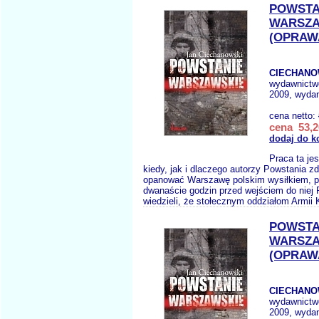
POWSTA
WARSZA
(OPRAW
CIECHANO
wydawnictw
2009, wydan
cena netto:
cena 53,2
dodaj do k
Praca ta jes
kiedy, jak i dlaczego autorzy Powstania z
opanować Warszawę polskim wysiłkiem, p
dwanaście godzin przed wejściem do niej 
wiedzieli, że stołecznym oddziałom Armii K
POWSTA
WARSZA
(OPRAW
CIECHANO
wydawnictw
2009, wydan