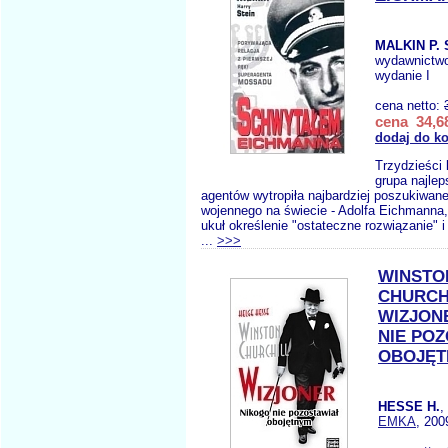
MALKIN P. 
wydawnictw
wydanie I
cena netto:
cena 34,68
dodaj do k
Trzydzieści 
grupa najlep
agentów wytropiła najbardziej poszukiwan
wojennego na świecie - Adolfa Eichmanna,
ukuł określenie "ostateczne rozwiązanie" i
...
>>>
WINSTO
CHURCH
WIZJON
NIE PO
OBOJĘT
HESSE H.
,
EMKA
, 200