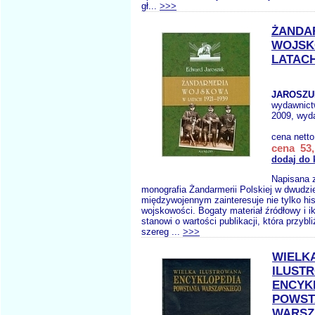
gł...
>>>
ŻANDA
WOJSK
LATACH
JAROSZU
wydawnic
2009, wyda
cena nett
cena 53,
dodaj do 
Napisana 
monografia Żandarmerii Polskiej w dwudzie
międzywojennym zainteresuje nie tylko hi
wojskowości. Bogaty materiał źródłowy i i
stanowi o wartości publikacji, która przybl
szereg ...
>>>
WIELK
ILUST
ENCYK
POWST
WARSZ