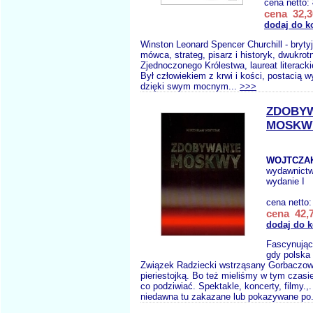
cena netto:
cena 32,3
dodaj do k
Winston Leonard Spencer Churchill - brytyjs
mówca, strateg, pisarz i historyk, dwukrot
Zjednoczonego Królestwa, laureat literack
Był człowiekiem z krwi i kości, postacią w
dzięki swym mocnym...
>>>
ZDOBY
MOSKW
WOJTCZAK
wydawnict
wydanie I
cena netto
cena 42,7
dodaj do 
Fascynując
gdy polska 
Związek Radziecki wstrząsany Gorbaczo
pieriestojką. Bo też mieliśmy w tym czasi
co podziwiać. Spektakle, koncerty, filmy.,
niedawna tu zakazane lub pokazywane po