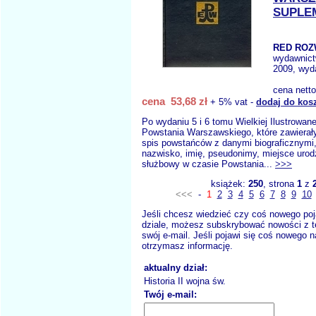
SUPLE
RED ROZ
wydawnic
2009, wyda
cena nett
cena 53,68 zł
+ 5% vat -
dodaj do kos
Po wydaniu 5 i 6 tomu Wielkiej Ilustrowane
Powstania Warszawskiego, które zawierał
spis powstańców z danymi biograficznymi, 
nazwisko, imię, pseudonimy, miejsce urodz
służbowy w czasie Powstania...
>>>
książek:
250
, strona
1
z
<<<
-
1
2
3
4
5
6
7
8
9
10
Jeśli chcesz wiedzieć czy coś nowego poj
dziale, możesz subskrybować nowości z t
swój e-mail. Jeśli pojawi się coś nowego n
otrzymasz informację.
aktualny dział:
Historia II wojna św.
Twój e-mail: