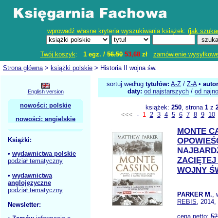
wprowadź własne kryteria wyszukiwania książek: (
jak szuka
Twój koszyk
:
1 egz. /
56.50
53,68
zł
zamówienie wysyłkow
Strona główna
>
książki polskie
> Historia II wojna św.
sortuj według
tytułów:
A-Z
/
Z-A
•
auto
daty:
od najstarszych
/
od najn
English version
nowości: polskie
książek:
250
, strona
1
z
<<<
-
1
2
3
4
5
6
7
8
9
10
nowości: angielskie
MONTE CA
Książki:
OPOWIEŚ
NAJBARD
•
wydawnictwa polskie
ZACIĘTEJ 
podział tematyczny
WOJNY Ś
•
wydawnictwa
anglojęzyczne
podział tematyczny
PARKER M.
,
REBIS
, 2014,
Newsletter:
cena netto:
52