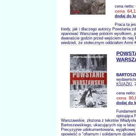
cena netto:
cena 64,1
dodaj do k
Praca ta jes
kiedy, jak i dlaczego autorzy Powstania z
opanować Warszawę polskim wysiłkiem, p
dwanaście godzin przed wejściem do niej 
wiedzieli, że stołecznym oddziałom Armii K
POWST
WARSZ
BARTOSZ
wydawnict
KSIĄŻKI
, 
cena netto
cena 80,8
dodaj do 
Fundamenta
opisująca 
Warszawskie, złożona z tekstów Władysł
Bartoszewskiego, ukazujących się w latac
Precyzyjnie udokumentowana, wyjątkowej 
opowieść o "ofiarnym i solidarnym działani