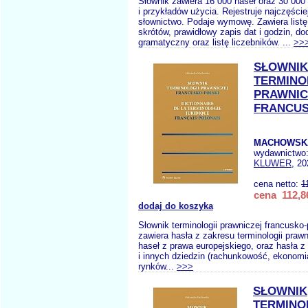
Słownik zawiera 16 000 haseł oraz 30 000
i przykładów użycia. Rejestruje najczęści
słownictwo. Podaje wymowę. Zawiera listę
skrótów, prawidłowy zapis dat i godzin, do
gramatyczny oraz listę liczebników. ...
>>
SŁOWNIK
TERMINO
PRAWNIC
FRANCUS
MACHOWSKA
wydawnictwo
KLUWER
, 20
cena netto:
1
cena 112,86
dodaj do koszyka
Słownik terminologii prawniczej francusko-
zawiera hasła z zakresu terminologii prawn
haseł z prawa europejskiego, oraz hasła z
i innych dziedzin (rachunkowość, ekonomi
rynków...
>>>
SŁOWNIK
TERMINO