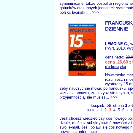
synonimiczne, także pospolite i regionaln
gatunków oraz innych jednostek systemat
polski, łaciński i...
>>>
FRANCUSKI
DZIENNIE
LEMOINE C.
, 
PWN
, 2010, wy
cena netto:
28.
cena 26,60 zł
do koszyka
Nowatorska met
rozumiesz i mów
wystarczy 15 mi
żeby nauczyć się mówić po francusku; sp
wizualna sprawia, że uczysz się szybko, s
przyjemnością; nie musisz...
>>>
książek:
56
, strona
3
z
<<<
-
1
2
3
4
5
6
-
>
Jeśli chcesz wiedzieć czy coś nowego poj
dziale, możesz subskrybować nowości z t
swój e-mail. Jeśli pojawi się coś nowego n
otrzymasz informację.