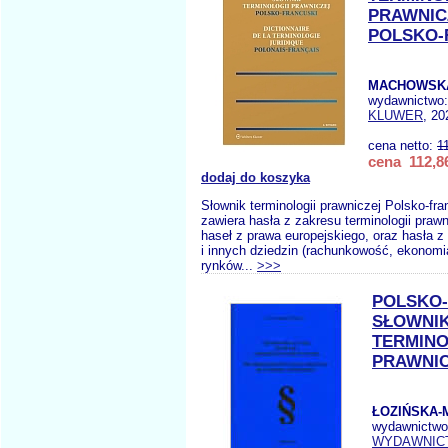
PRAWNIC
POLSKO-
MACHOWSKA
wydawnictwo
KLUWER
, 20
cena netto:
1
cena 112,86
dodaj do koszyka
Słownik terminologii prawniczej Polsko-fr
zawiera hasła z zakresu terminologii prawn
haseł z prawa europejskiego, oraz hasła z
i innych dziedzin (rachunkowość, ekonomi
rynków...
>>>
POLSKO
SŁOWNI
TERMINO
PRAWNI
ŁOZIŃSKA-
wydawnictwo
WYDAWNIC