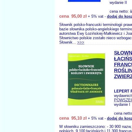
wydanie II
cena netto:
1
cena 95,00 zł
+ 5% vat -
dodaj do kos
Słownik polsko-francuski terminologii praw
bazie słownika polsko-angielskiego termino
autorstwa Ewy Łozińskiej-Małkiewicz i Jo
Słownictwo polskie zostało nieco wzbogac
Słownik...
>>>
SŁOWN
ŁACIŃ
FRANC
ROŚLIN
ZWIER
LEPERT R
wydawnic
POWSZE
wydanie I
cena nett
cena 95,10 zł
+ 5% vat -
dodaj do kos
W słowniku zamieszczono: - 30 900 nazw,
polskich, 9 100 łacińskich i 11 300 francu