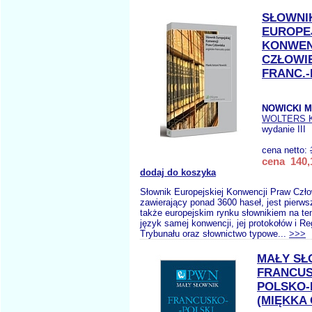
SŁOWNI
EUROPE
KONWEN
CZŁOWIE
FRANC.
NOWICKI M
WOLTERS 
wydanie III
cena netto:
cena 140,
dodaj do koszyka
Słownik Europejskiej Konwencji Praw Czło
zawierający ponad 3600 haseł, jest pierw
także europejskim rynku słownikiem na te
język samej konwencji, jej protokołów i R
Trybunału oraz słownictwo typowe...
>>>
MAŁY SŁ
FRANCUS
POLSKO-
(MIĘKKA