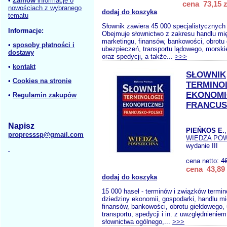
•
Zamów
informacje o
cena 73,15 z
nowościach z wybranego
dodaj do koszyka
tematu
Słownik zawiera 45 000 specjalistycznych 
Informacje:
Obejmuje słownictwo z zakresu handlu m
marketingu, finansów, bankowości, obrotu
•
sposoby płatności i
ubezpieczeń, transportu lądowego, morskie
dostawy
oraz spedycji, a także...
>>>
•
kontakt
SŁOWNIK
•
Cookies na stronie
TERMINO
EKONOMI
•
Regulamin zakupów
FRANCUS
Napisz
PIEŃKOS E.
propresssp@gmail.com
WIEDZA PO
wydanie III
cena netto:
4
cena 43,89 
dodaj do koszyka
15 000 haseł - terminów i związków termin
dziedziny ekonomii, gospodarki, handlu 
finansów, bankowości, obrotu giełdowego,
transportu, spedycji i in. z uwzględnieni
słownictwa ogólnego,...
>>>