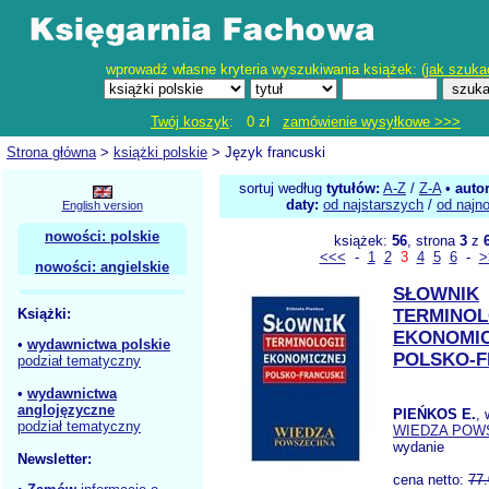
wprowadź własne kryteria wyszukiwania książek: (
jak szuka
Twój koszyk
: 0 zł
zamówienie wysyłkowe >>>
Strona główna
>
książki polskie
> Język francuski
sortuj według
tytułów:
A-Z
/
Z-A
•
auto
daty:
od najstarszych
/
od najn
English version
nowości: polskie
książek:
56
, strona
3
z
<<<
-
1
2
3
4
5
6
-
>
nowości: angielskie
SŁOWNIK
Książki:
TERMINOL
EKONOMI
•
wydawnictwa polskie
POLSKO-F
podział tematyczny
•
wydawnictwa
anglojęzyczne
PIEŃKOS E.
,
podział tematyczny
WIEDZA POW
wydanie
Newsletter:
cena netto:
77