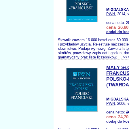
MIGDALSKA
PWN
, 2014, 
cena netto:
2
cena 26,60 
dodaj do ko
Słownik zawiera 16 000 haseł oraz 30 000
i przykładów użycia. Rejestruje najczęści
słownictwo. Podaje wymowę. Zawiera listę
skrótów, prawidłowy zapis dat i godzin, do
gramatyczny oraz listę liczebników. ...
>>
MAŁY SŁ
FRANCUS
POLSKO-
(TWARDA
MIGDALSKA
PWN
, 2006, 
cena netto:
2
cena 24,70 
dodaj do ko