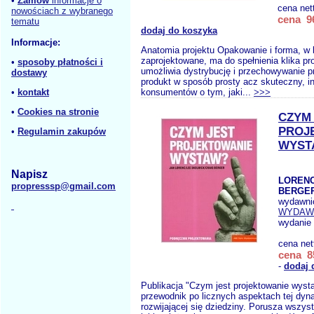
•
Zamów
informacje o
cena net
nowościach z wybranego
cena 96
tematu
dodaj do koszyka
Informacje:
Anatomia projektu Opakowanie i forma, w k
zaprojektowane, ma do spełnienia klika pro
•
sposoby płatności i
umożliwia dystrybucję i przechowywanie p
dostawy
produkt w sposób prosty acz skuteczny, i
•
kontakt
konsumentów o tym, jaki...
>>>
•
Cookies na stronie
CZYM
PROJ
•
Regulamin zakupów
WYST
Napisz
LORENC
propresssp@gmail.com
BERGER
wydawni
WYDAW
wydanie 
cena net
cena 85
-
dodaj 
Publikacja "Czym jest projektowanie wyst
przewodnik po licznych aspektach tej dyn
rozwijającej się dziedziny. Porusza wszyst