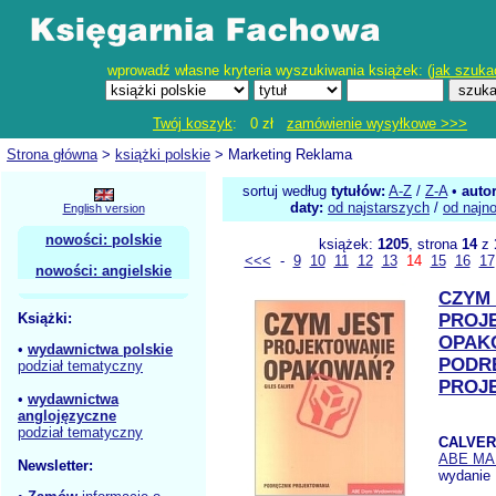
wprowadź własne kryteria wyszukiwania książek: (
jak szuka
Twój koszyk
: 0 zł
zamówienie wysyłkowe >>>
Strona główna
>
książki polskie
> Marketing Reklama
sortuj według
tytułów:
A-Z
/
Z-A
•
auto
daty:
od najstarszych
/
od najn
English version
nowości: polskie
książek:
1205
, strona
14
z
<<<
-
9
10
11
12
13
14
15
16
17
nowości: angielskie
CZYM 
Książki:
PROJ
OPAK
•
wydawnictwa polskie
PODR
podział tematyczny
PROJ
•
wydawnictwa
anglojęzyczne
podział tematyczny
CALVER
ABE MA
Newsletter:
wydanie 