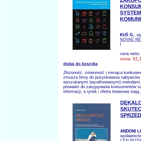
ZAKUP
KONSU
SYSTE
KOMUN
KUŚ G.
, w
NOVAE R
I
cena netto
cena 51,1
dodaj do koszyka
Złożoność, zmienność i rosnąca konkuren
zmusza firmy do pozyskiwania nabywców c
wyszukanymi (wyrafinowanymi) metodami,
prowadzi do zasypywania konsumentów s
informacji, a rynek i oferta towarowa stają.
DEKAL
SKUTEC
SPRZE
ANDONI L
wydawnict
CEN.ROZ