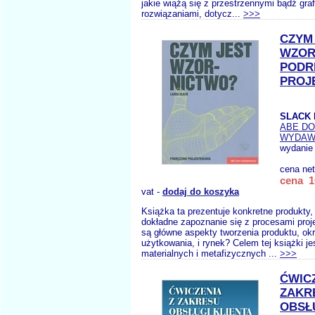
jakie wiążą się z przestrzennymi bądź gra
rozwiązaniami, dotycz...
>>>
CZYM
WZOR
PODR
PROJ
SLACK 
ABE D
WYDAW
wydanie 
cena ne
cena 1
vat -
dodaj do koszyka
Książka ta prezentuje konkretne produkty,
dokładne zapoznanie się z procesami proj
są główne aspekty tworzenia produktu, okr
użytkowania, i rynek? Celem tej książki je
materialnych i metafizycznych ...
>>>
ĆWICZ
ZAKR
OBSŁ