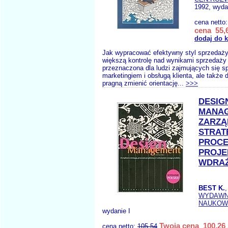
1992, wyda
cena netto
cena 55,6
dodaj do 
Jak wypracować efektywny styl sprzedaży
większą kontrolę nad wynikami sprzedaży
przeznaczona dla ludzi zajmujących się 
marketingiem i obsługą klienta, ale także d
pragną zmienić orientację...
>>>
DESIG
MANA
ZARZĄ
STRAT
PROC
PROJE
WDRA
BEST K.
WYDAWN
NAUKOW
wydanie I
Twoja cena 100,26 
cena netto:
105.54