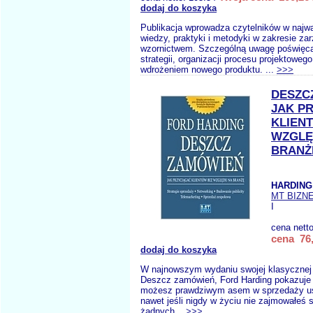
dodaj do koszyka
Publikacja wprowadza czytelników w najw
wiedzy, praktyki i metodyki w zakresie za
wzornictwem. Szczególną uwagę poświęca
strategii, organizacji procesu projektoweg
wdrożeniem nowego produktu. ...
>>>
DESZC
JAK P
KLIEN
WZGLĘ
BRANŻ
HARDING 
MT BIZN
I
cena nett
cena 76,
dodaj do koszyka
W najnowszym wydaniu swojej klasycznej 
Deszcz zamówień, Ford Harding pokazuje 
możesz prawdziwym asem w sprzedaży usł
nawet jeśli nigdy w życiu nie zajmowałeś 
żadnych...
>>>