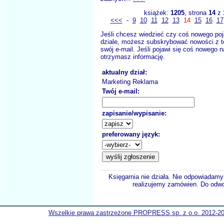
książek:
1205
, strona
14
z
<<<
-
9
10
11
12
13
14
15
16
17
Jeśli chcesz wiedzieć czy coś nowego poj
dziale, możesz subskrybować nowości z t
swój e-mail. Jeśli pojawi się coś nowego n
otrzymasz informację.
aktualny dział:
Marketing Reklama
Twój e-mail:
zapisanie/wypisanie:
preferowany język:
Księgarnia nie działa. Nie odpowiadamy 
realizujemy zamówien. Do odwol
Wszelkie prawa zastrzeżone PROPRESS sp. z o.o. 2012-2