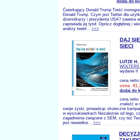
dodaj do ko
Ćwierkający Donald Trump Treść monograf
Donald Trump. Czym jest Twitter dla użyt
dziennikarzy i prezydenta USA? zawiera wi
zapowiada jej tytuł. Oprócz dogłębnej i wi
analizy tweet...
>>>
DAJ SI
SIECI
LUTZE H.
WOLTERS
wydanie II
cena netto
cena 41,7
dodaj do 
cena netto
znaleźć w 
swoje zyski, prowadząc skuteczne kampa
w wyszukiwarkach Niezależnie od tego, c
zagadnienia związane z SEM, czy też Two
jest niewielkie...
>>>
DECYZJ