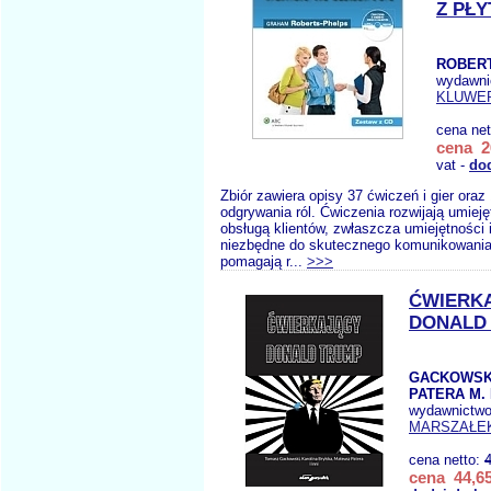
Z PŁY
ROBERT
wydawni
KLUWE
cena ne
cena 2
vat -
do
Zbiór zawiera opisy 37 ćwiczeń i gier oraz
odgrywania ról. Ćwiczenia rozwijają umiej
obsługą klientów, zwłaszcza umiejętności 
niezbędne do skutecznego komunikowania 
pomagają r...
>>>
ĆWIERK
DONALD
GACKOWSKI
PATERA M. I
wydawnictw
MARSZAŁE
cena netto:
cena 44,65