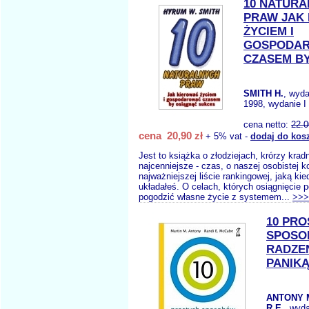
10 NATUR
PRAW JAK
ŻYCIEM I
GOSPODA
CZASEM BY.
SMITH H.
, wyd
1998, wydanie I
cena netto:
22.0
cena 20,90 zł
+ 5% vat -
dodaj do kos
Jest to książka o złodziejach, krórzy krad
najcenniejsze - czas, o naszej osobistej ko
najważniejszej liście rankingowej, jaką ki
układałeś. O celach, których osiągnięcie 
pogodzić własne życie z systemem...
>>>
10 PR
SPOS
RADZEN
PANIK
ANTONY 
R.E.
, wyd