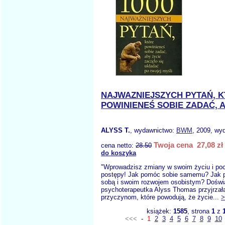
NAJWAZNIEJSZYCH PYTAŃ, 
POWINIENEŚ SOBIE ZADAĆ, A
ALYSS T.
, wydawnictwo:
BWM
, 2009, wyd
Twoja cena 27,08 zł
cena netto:
28.50
do koszyka
"Wprowadzisz zmiany w swoim życiu i poc
postępy! Jak pomóc sobie samemu? Jak 
sobą i swoim rozwojem osobistym? Dośw
psychoterapeutka Alyss Thomas przyjrzał
przyczynom, które powodują, że życie...
>
książek:
1585
, strona
1
z
<<<
-
1
2
3
4
5
6
7
8
9
10