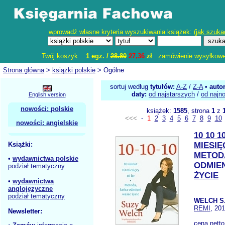
wprowadź własne kryteria wyszukiwania książek: (
jak szuka
Twój koszyk
:
1 egz. /
28.80
27,36
zł
zamówienie wysyłkow
Strona główna
>
książki polskie
> Ogólne
sortuj według
tytułów:
A-Z
/
Z-A
•
auto
daty:
od najstarszych
/
od najn
English version
nowości: polskie
książek:
1585
, strona
1
z
<<<
-
1
2
3
4
5
6
7
8
9
10
nowości: angielskie
10 10 1
Książki:
MIESIĘ
METOD
•
wydawnictwa polskie
ODMIE
podział tematyczny
ŻYCIE
•
wydawnictwa
anglojęzyczne
podział tematyczny
WELCH S
REMI
, 20
Newsletter:
cena nett