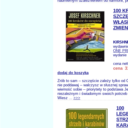
nadmiernym uzależnieniem od harmonii, pr
100 
SZCZĘ
WŁASN
ZMIEN
KIRSHN
wydawni
ONE PR
wydanie 
cena net
cena 31
dodaj do koszyka
Zrób to sam -- szczęście zależy tylko od C
nie poddawaj -- walczysz w słusznej spra
wierność sobie -- priorytety to podstawa 
niezależnym i świadomym swoich potrzeb 
Wiesz ...
>>>
100
LEG
STRZ
KAR