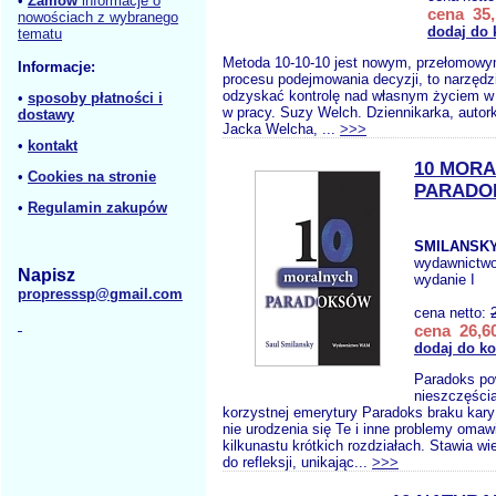
•
Zamów
informacje o
cena 35,
nowościach z wybranego
dodaj do 
tematu
Metoda 10-10-10 jest nowym, przełomowy
Informacje:
procesu podejmowania decyzji, to narzędz
odzyskać kontrolę nad własnym życiem w 
•
sposoby płatności i
w pracy. Suzy Welch. Dziennikarka, autor
dostawy
Jacka Welcha, ...
>>>
•
kontakt
10 MOR
•
Cookies na stronie
PARADO
•
Regulamin zakupów
SMILANSKY
wydawnictw
Napisz
wydanie I
propresssp@gmail.com
cena netto:
cena 26,60
dodaj do k
Paradoks po
nieszczęści
korzystnej emerytury Paradoks braku kar
nie urodzenia się Te i inne problemy omaw
kilkunastu krótkich rozdziałach. Stawia wi
do refleksji, unikając...
>>>