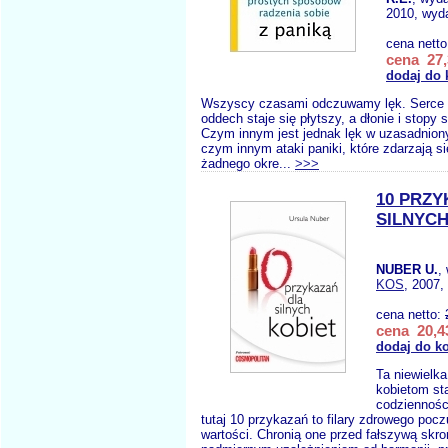
2010, wyda
cena nett
cena 27,
dodaj do 
Wszyscy czasami odczuwamy lęk. Serce b
oddech staje się płytszy, a dłonie i stopy s
Czym innym jest jednak lęk w uzasadnion
czym innym ataki paniki, które zdarzają si
żadnego okre...
>>>
10 PRZY
SILNYCH
NUBER U.
,
KOS
, 2007,
cena netto:
cena 20,43
dodaj do k
Ta niewielk
kobietom st
codziennośc
tutaj 10 przykazań to filary zdrowego pocz
wartości. Chronią one przed fałszywą skr