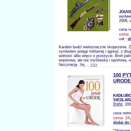
JOUVE
wydaw
2008, 
cena n
cena 
vat -
d
Karabin budzi wieloznaczne skojarzenia. Z 
symbolem potęgi militarnej i agresji, z drug
wolność albo wręcz o przeżycie. Broń palna
wojskowa, ale też myśliwska i sportowa, 
fascynację. Jej ...
>>>
100 PY
URODĘ
KADŁUB
SIEDLAR
BWM
, 20
cena nett
cena 24,
dodaj do
"*domowe