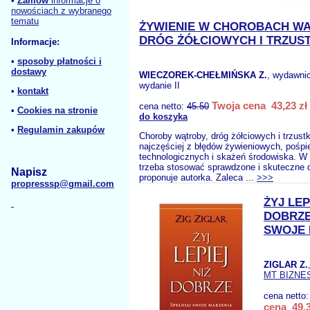
•
Zamów
informacje o
nowościach z wybranego
tematu
ŻYWIENIE W CHOROBACH W
DRÓG ŻÓŁCIOWYCH I TRZUST
Informacje:
•
sposoby płatności i
dostawy
WIECZOREK-CHEŁMIŃSKA Z.
, wydawni
wydanie II
•
kontakt
Twoja cena 43,23 zł
cena netto:
45.50
•
Cookies na stronie
do koszyka
•
Regulamin zakupów
Choroby wątroby, dróg żółciowych i trzustk
najczęściej z błędów żywieniowych, pośpi
technologicznych i skażeń środowiska. W 
trzeba stosować sprawdzone i skuteczne di
Napisz
proponuje autorka. Zaleca ...
>>>
propresssp@gmail.com
ŻYJ LEP
DOBRZE
SWOJE 
ZIGLAR Z.
MT BIZNE
cena netto
cena 49,3