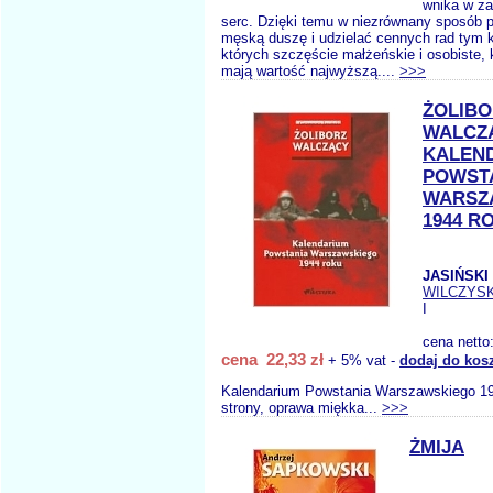
wnika w z
serc. Dzięki temu w niezrównany sposób p
męską duszę i udzielać cennych rad tym k
których szczęście małżeńskie i osobiste, 
mają wartość najwyższą....
>>>
ŻOLIBO
WALCZ
KALEN
POWST
WARSZ
1944 R
JASIŃSKI 
WILCZYS
I
cena netto
cena 22,33 zł
+ 5% vat -
dodaj do kos
Kalendarium Powstania Warszawskiego 19
strony, oprawa miękka...
>>>
ŻMIJA