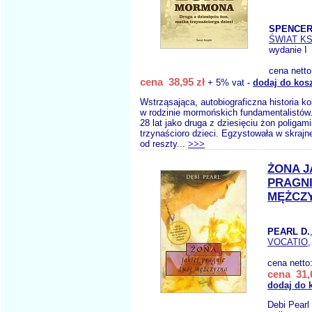
SPENCER 
ŚWIAT KS
wydanie I
cena nett
cena 38,95 zł
+ 5% vat -
dodaj do kos
Wstrząsająca, autobiograficzna historia k
w rodzinie mormońskich fundamentalistów.
28 lat jako druga z dziesięciu żon poligami
trzynaścioro dzieci. Egzystowała w skrajnej
od reszty...
>>>
ŻONA J
PRAGN
MĘŻCZ
PEARL D.
VOCATIO
,
cena netto
cena 31,
dodaj do 
Debi Pearl