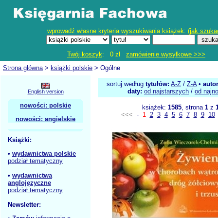
wprowadź własne kryteria wyszukiwania książek: (
jak szuka
Twój koszyk
: 0 zł
zamówienie wysyłkowe >>>
Strona główna
>
książki polskie
> Ogólne
sortuj według
tytułów:
A-Z
/
Z-A
•
auto
daty:
od najstarszych
/
od najn
English version
nowości: polskie
książek:
1585
, strona
1
z
<<<
-
1
2
3
4
5
6
7
8
9
10
nowości: angielskie
Książki:
•
wydawnictwa polskie
podział tematyczny
•
wydawnictwa
anglojęzyczne
podział tematyczny
Newsletter: