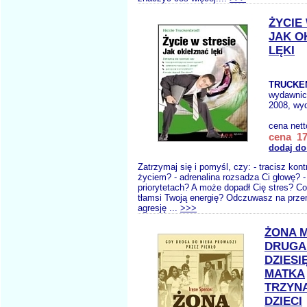
ŻYCIE
JAK O
LĘKI
TRUCKE
wydawnic
2008, wyd
cena net
cena 17
dodaj do
Zatrzymaj się i pomyśl, czy: - tracisz kon
życiem? - adrenalina rozsadza Ci głowę? -
priorytetach? A może dopadł Cię stres? Co
tłamsi Twoją energię? Odczuwasz na przem
agresję ...
>>>
ŻONA 
DRUGA
DZIESI
MATKA
TRZYN
DZIECI