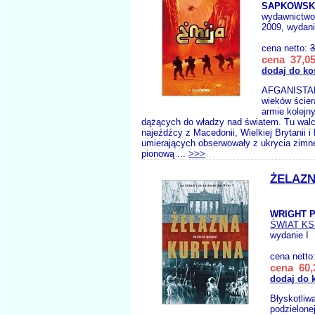
SAPKOWSKI
wydawnictw
2009, wydani
cena netto:
3
cena 37,05
dodaj do ko
AFGANISTAN 
wieków ścier
armie kolejn
dążących do władzy nad światem. Tu walczy
najeźdźcy z Macedonii, Wielkiej Brytanii i 
umierających obserwowały z ukrycia zimn
pionową ...
>>>
ŻELAZ
WRIGHT P
ŚWIAT KS
wydanie I
cena netto
cena 60,
dodaj do 
Błyskotliw
podzielone