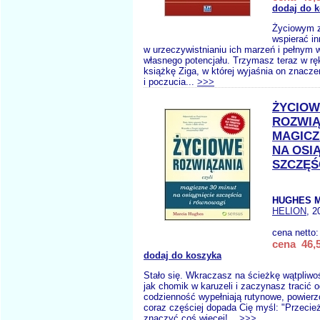
dodaj do 
Życiowym z
wspierać in
w urzeczywistnianiu ich marzeń i pełnym
własnego potencjału. Trzymasz teraz w rę
książkę Ziga, w której wyjaśnia on znaczen
i poczucia...
>>>
ŻYCIOW
ROZWIĄ
MAGICZ
NA OSI
SZCZĘŚ
HUGHES M
HELION
, 2
cena netto
cena 46,5
dodaj do koszyka
Stało się. Wkraczasz na ścieżkę wątpliwoś
jak chomik w karuzeli i zaczynasz tracić 
codzienność wypełniają rutynowe, powierz
coraz częściej dopada Cię myśl: "Przecie
znaczyć coś więcej!...
>>>