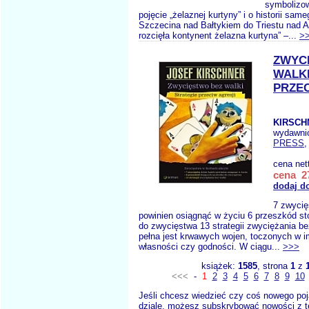
symbolizow
pojęcie „żelaznej kurtyny” i o historii sam
Szczecina nad Bałtykiem do Triestu nad A
rozcięła kontynent żelazna kurtyna” –...
>
ZWYC
WALKI
PRZEC
KIRSCH
wydawni
PRESS
,
cena net
cena 27
dodaj d
7 zwycię
powinien osiągnąć w życiu 6 przeszkód st
do zwycięstwa 13 strategii zwyciężania bez
pełna jest krwawych wojen, toczonych w im
własności czy godności. W ciągu...
>>>
książek:
1585
, strona
1
z
<<<
-
1
2
3
4
5
6
7
8
9
10
Jeśli chcesz wiedzieć czy coś nowego poj
dziale, możesz subskrybować nowości z t