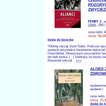
CHURCHI
ROZGRY
ZWYCIĘZC
FENBY J.
, 
ZNAK
, 2007,
cena netto:
5
cena 56,05
dodaj do koszyka
"Kłótnię zaczął Józef Stalin. Podczas wys
sowiecki przywódca nieustannie dokuczał
Churchillowi. Okraszonym przyciężkim h
nie było końca. [...] Siedzący na wózku in
Roosevelt milczał...
>>>
ALOES 
ZDROWI
wydawnict
wydanie I
cena netto
cena 21,8
dodaj do 