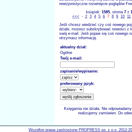
rewizjonistyczne rozwinięcie poglądów Fre
książek:
1585
, strona
7
z
<<<
-
2
3
4
5
6
7
8
9
10
11
Jeśli chcesz wiedzieć czy coś nowego poj
dziale, możesz subskrybować nowości z t
swój e-mail. Jeśli pojawi się coś nowego n
otrzymasz informację.
aktualny dział:
Ogólne
Twój e-mail:
zapisanie/wypisanie:
preferowany język:
Księgarnia nie działa. Nie odpowiadamy 
realizujemy zamówien. Do odwol
Wszelkie prawa zastrzeżone PROPRESS sp. z o.o. 2012-2