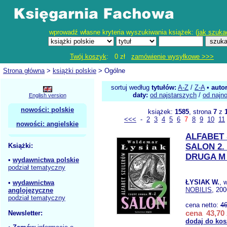
wprowadź własne kryteria wyszukiwania książek: (
jak szuka
Twój koszyk
: 0 zł
zamówienie wysyłkowe >>>
Strona główna
>
książki polskie
> Ogólne
sortuj według
tytułów:
A-Z
/
Z-A
•
auto
daty:
od najstarszych
/
od najn
English version
nowości: polskie
książek:
1585
, strona
7
z
<<<
-
2
3
4
5
6
7
8
9
10
11
nowości: angielskie
ALFABET
Książki:
SALON 2.
DRUGA M 
•
wydawnictwa polskie
podział tematyczny
ŁYSIAK W.
, 
•
wydawnictwa
NOBILIS
, 200
anglojęzyczne
podział tematyczny
cena netto:
46
cena 43,70 
Newsletter:
dodaj do kos