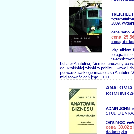
TREICHEL H
wydawnictw
2009, wydani
cena netto:
2
cena 25,56
dodaj do ko
Idąc nikłym 
fotografii i 
tajemniczyc
bohater Anatolina, Niemiec urodzony po woj
do ukraińskiej wioski w pobliżu Lwowa i do
podwarszawskiego miasteczka Anatolin. W
miejscowościach jego...
>>>
ANATOMIA 
KOMUNIKA
ADAIR JOHN
, 
STUDIO EMKA
cena netto:
31.
cena 30,02 zł
do koszyka