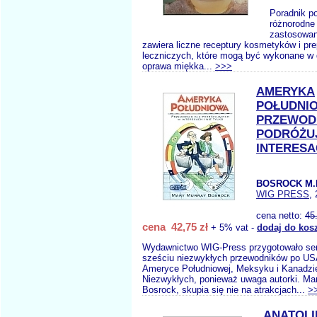
Poradnik p
różnorodne
zastosowan
zawiera liczne receptury kosmetyków i pr
leczniczych, które mogą być wykonane w 
oprawa miękka...
>>>
AMERYKA
POŁUDNI
PRZEWOD
PODRÓŻU
INTERESAC
BOSROCK M.
WIG PRESS
,
cena netto:
45
cena 42,75 zł
+ 5% vat -
dodaj do kos
Wydawnictwo WIG-Press przygotowało ser
sześciu niezwykłych przewodników po USA,
Ameryce Południowej, Meksyku i Kanadzie
Niezwykłych, ponieważ uwaga autorki. Ma
Bosrock, skupia się nie na atrakcjach...
>
ANATOLI