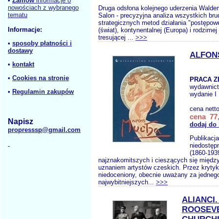
•
Zamów
informacje o
nowościach z wybranego
Druga odsłona kolejnego uderzenia Walde
tematu
Salon - precyzyjna analiza wszystkich bru
strategicznych metod działania "postępowej
Informacje:
(świat), kontynentalnej (Europa) i rodzimej
tresującej ...
>>>
•
sposoby płatności i
dostawy
ALFON
•
kontakt
•
Cookies na stronie
PRACA Z
wydawnic
•
Regulamin zakupów
wydanie I
cena nett
cena 77,
Napisz
dodaj do
propresssp@gmail.com
Publikacja
niedostęp
(1860-193
najznakomitszych i cieszących się międ
uznaniem artystów czeskich. Przez kryty
niedoceniony, obecnie uważany za jedneg
najwybitniejszych...
>>>
ALIANCI.
ROOSEVE