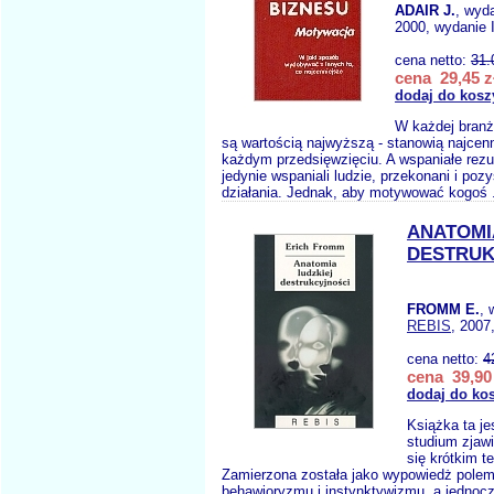
ADAIR J.
, wyd
2000, wydanie 
cena netto:
31.
cena 29,45 z
dodaj do kosz
W każdej branż
są wartością najwyższą - stanowią najcen
każdym przedsięwzięciu. A wspaniałe rezul
jedynie wspaniali ludzie, przekonani i poz
działania. Jednak, aby motywować kogoś 
ANATOMI
DESTRUK
FROMM E.
, 
REBIS
, 2007
cena netto:
4
cena 39,90 
dodaj do ko
Książka ta j
studium zjawi
się krótkim t
Zamierzona została jako wypowiedż pole
behawioryzmu i instynktywizmu, a jednocz