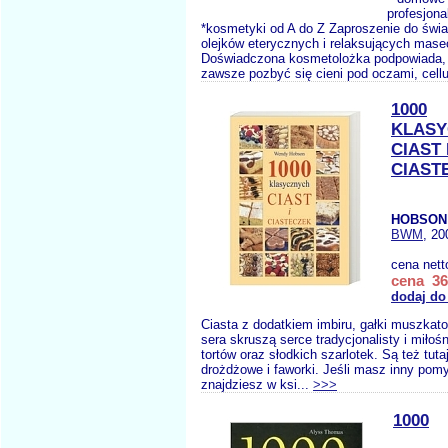
profesjona
*kosmetyki od A do Z Zaproszenie do świa
olejków eterycznych i relaksujących mase
Doświadczona kosmetolożka podpowiada, 
zawsze pozbyć się cieni pod oczami, cellul
1000
KLASY
CIAST 
CIAST
HOBSON
BWM
, 20
cena nett
cena 36
dodaj do
Ciasta z dodatkiem imbiru, gałki muszkato
sera skruszą serce tradycjonalisty i miłoś
tortów oraz słodkich szarlotek. Są też tuta
drożdżowe i faworki. Jeśli masz inny pomy
znajdziesz w ksi...
>>>
1000