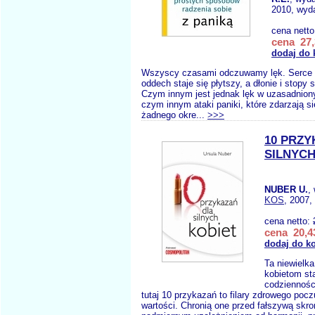
2010, wyda
cena nett
cena 27,
dodaj do 
Wszyscy czasami odczuwamy lęk. Serce b
oddech staje się płytszy, a dłonie i stopy s
Czym innym jest jednak lęk w uzasadnion
czym innym ataki paniki, które zdarzają si
żadnego okre...
>>>
10 PRZY
SILNYCH
NUBER U.
,
KOS
, 2007,
cena netto:
cena 20,43
dodaj do k
Ta niewielk
kobietom st
codziennośc
tutaj 10 przykazań to filary zdrowego pocz
wartości. Chronią one przed fałszywą skr