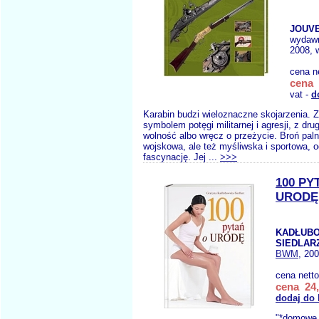
JOUVE
wydaw
2008, 
cena n
cena 
vat -
d
Karabin budzi wieloznaczne skojarzenia. Z 
symbolem potęgi militarnej i agresji, z drug
wolność albo wręcz o przeżycie. Broń palna
wojskowa, ale też myśliwska i sportowa, 
fascynację. Jej ...
>>>
100 PY
URODĘ
KADŁUB
SIEDLAR
BWM
, 20
cena nett
cena 24,
dodaj do
"*domowe