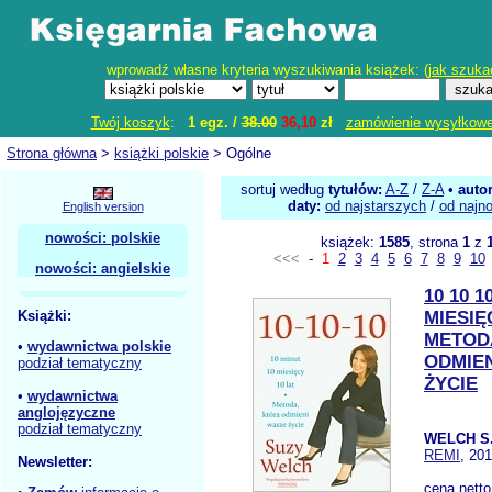
wprowadź własne kryteria wyszukiwania książek: (
jak szuka
Twój koszyk
:
1 egz. /
38.00
36,10
zł
zamówienie wysyłkow
Strona główna
>
książki polskie
> Ogólne
sortuj według
tytułów:
A-Z
/
Z-A
•
auto
daty:
od najstarszych
/
od najn
English version
nowości: polskie
książek:
1585
, strona
1
z
<<<
-
1
2
3
4
5
6
7
8
9
10
nowości: angielskie
10 10 1
Książki:
MIESIĘ
METOD
•
wydawnictwa polskie
ODMIE
podział tematyczny
ŻYCIE
•
wydawnictwa
anglojęzyczne
podział tematyczny
WELCH S
REMI
, 20
Newsletter:
cena nett