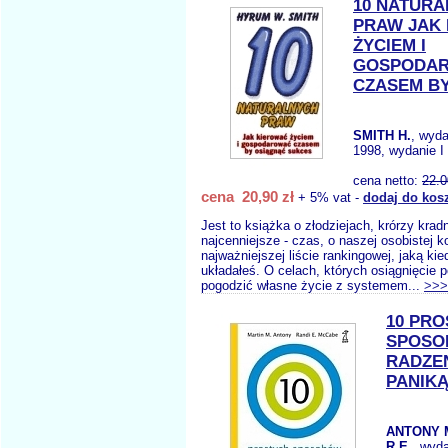
10 NATUR
PRAW JAK
ŻYCIEM I
GOSPODA
CZASEM BY.
SMITH H.
, wyd
1998, wydanie I
cena netto:
22.0
cena 20,90 zł
+ 5% vat -
dodaj do kos
Jest to książka o złodziejach, krórzy krad
najcenniejsze - czas, o naszej osobistej ko
najważniejszej liście rankingowej, jaką ki
układałeś. O celach, których osiągnięcie 
pogodzić własne życie z systemem...
>>>
10 PR
SPOS
RADZEN
PANIK
ANTONY 
R.E.
, wyd