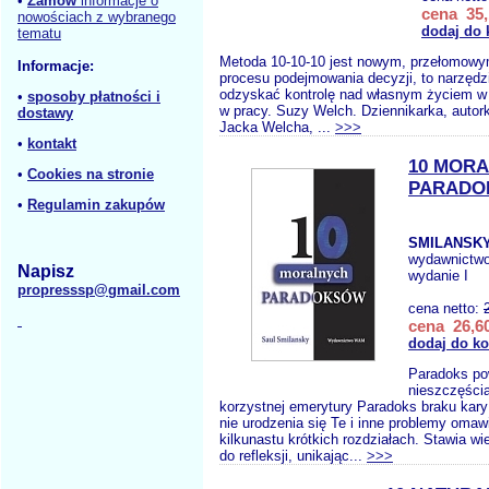
•
Zamów
informacje o
cena 35,
nowościach z wybranego
dodaj do 
tematu
Metoda 10-10-10 jest nowym, przełomowy
Informacje:
procesu podejmowania decyzji, to narzędz
odzyskać kontrolę nad własnym życiem w 
•
sposoby płatności i
w pracy. Suzy Welch. Dziennikarka, autor
dostawy
Jacka Welcha, ...
>>>
•
kontakt
10 MOR
•
Cookies na stronie
PARADO
•
Regulamin zakupów
SMILANSKY
wydawnictw
Napisz
wydanie I
propresssp@gmail.com
cena netto:
cena 26,60
dodaj do k
Paradoks po
nieszczęści
korzystnej emerytury Paradoks braku kar
nie urodzenia się Te i inne problemy omaw
kilkunastu krótkich rozdziałach. Stawia wi
do refleksji, unikając...
>>>