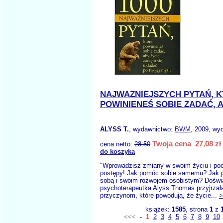
NAJWAZNIEJSZYCH PYTAŃ, 
POWINIENEŚ SOBIE ZADAĆ, A
ALYSS T.
, wydawnictwo:
BWM
, 2009, wyd
Twoja cena 27,08 zł
cena netto:
28.50
do koszyka
"Wprowadzisz zmiany w swoim życiu i poc
postępy! Jak pomóc sobie samemu? Jak 
sobą i swoim rozwojem osobistym? Dośw
psychoterapeutka Alyss Thomas przyjrzał
przyczynom, które powodują, że życie...
>
książek:
1585
, strona
1
z
<<<
-
1
2
3
4
5
6
7
8
9
10