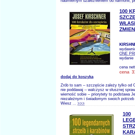
nadmiernym uzależnieniem od harmonii, pr
100 
SZCZĘ
WŁASN
ZMIEN
KIRSHN
wydawni
ONE PR
wydanie 
cena net
cena 31
dodaj do koszyka
Zrób to sam -- szczęście zależy tylko od C
nie poddawaj -- walczysz w słusznej spra
wierność sobie -- priorytety to podstawa 
niezależnym i świadomym swoich potrzeb 
Wiesz ...
>>>
100
LEG
STRZ
KAR