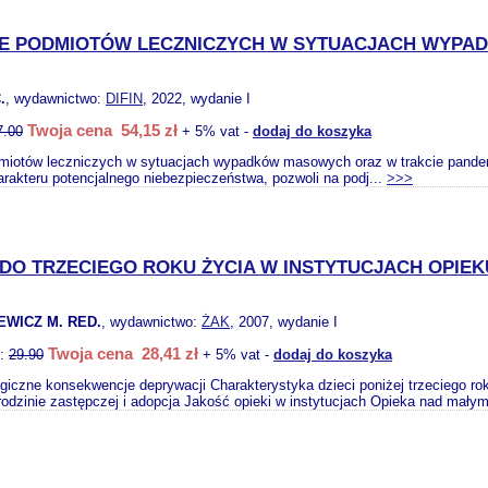
IE PODMIOTÓW LECZNICZYCH W SYTUACJACH WYPA
.
, wydawnictwo:
DIFIN
, 2022, wydanie I
Twoja cena 54,15 zł
7.00
+ 5% vat -
dodaj do koszyka
dmiotów leczniczych w sytuacjach wypadków masowych oraz w trakcie pande
arakteru potencjalnego niebezpieczeństwa, pozwoli na podj...
>>>
 DO TRZECIEGO ROKU ŻYCIA W INSTYTUCJACH OPIE
EWICZ M. RED.
, wydawnictwo:
ŻAK
, 2007, wydanie I
Twoja cena 28,41 zł
o:
29.90
+ 5% vat -
dodaj do koszyka
giczne konsekwencje deprywacji Charakterystyka dzieci poniżej trzeciego ro
odzinie zastępczej i adopcja Jakość opieki w instytucjach Opieka nad małym