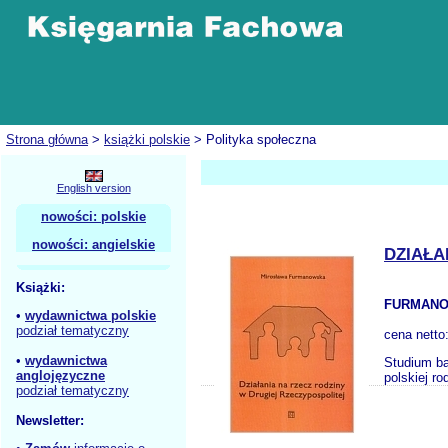
Strona główna
>
książki polskie
> Polityka społeczna
English version
nowości: polskie
nowości: angielskie
DZIAŁA
Książki:
FURMANO
•
wydawnictwa polskie
podział tematyczny
cena netto
•
wydawnictwa
Studium ba
anglojęzyczne
polskiej r
podział tematyczny
Newsletter: