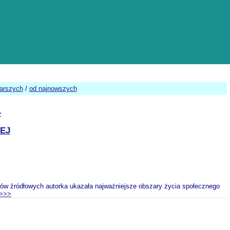
tarszych
/
od najnowszych
>
EJ
ałów źródłowych autorka ukazała najważniejsze obszary życia społecznego
>>>