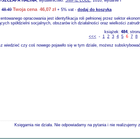
-SZCZAPA HALINA
, wydawnictwo:
SWPIZ ŁÓDŹ
, 2010, wydanie I
Twoja cena 46,07 zł
:
48.49
+ 5% vat -
dodaj do koszyka
entowanego opracowania jest identyfikacja roli pełnionej przez sektor ekon
cych spółdzielni socjalnych, obszarów ich działalności oraz wielkości zatrudn
książek:
484
, stro
<<<
-
1
2
3
4
5
6
7
8
sz wiedzieć czy coś nowego pojawiło się w tym dziale, możesz subskrybować 
Księgarnia nie działa. Nie odpowiadamy na pytania i nie realizujemy