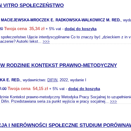
IN VITRO SPOŁECZEŃSTWO
 MACIEJEWSKA-MROCZEK E. RADKOWSKA-WALKOWICZ M. RED.
, wyd
Twoja cena 35,34 zł
20
+ 5% vat -
dodaj do koszyka
o społeczeństwo Ujęcie interdyscyplinarne Co to znaczy być „dzieckiem z in 
aczenie? Autorki tekst...
>>>
 W RODZINIE KONTEKST PRAWNO-METODYCZNY
A E. RED.
, wydawnictwo:
DIFIN
, 2022, wydanie I
Twoja cena 54,15 zł
7.00
+ 5% vat -
dodaj do koszyka
zinie Kontekst prawno-metodyczny Metodyka Pracy Socjalnej to uzupełnienie 
ifin. Przedstawiana seria za punkt wyjścia w pracy socjalnej...
>>>
JA I NIERÓWNOŚCI SPOŁECZNE STUDIUM PORÓWNA