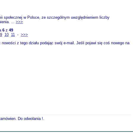
omii społecznej w Polsce, ze szczególnym uwzględnieniem liczby
ienia. ...
>>>
na
6
z
49
9
10
11
-
>>>
nowości z tego działu podając swój e-mail. Jeśli pojawi się coś nowego na
 zamówien. Do odwolania !.