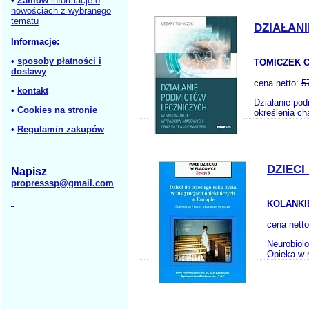
•
Zamów
informacje o
nowościach z wybranego
tematu
DZIAŁAN
Informacje:
•
sposoby płatności i
TOMICZEK C
dostawy
cena netto:
5
•
kontakt
Działanie po
•
Cookies na stronie
określenia ch
•
Regulamin zakupów
DZIECI
Napisz
propresssp@gmail.com
KOLANKI
cena nett
Neurobiolo
Opieka w r