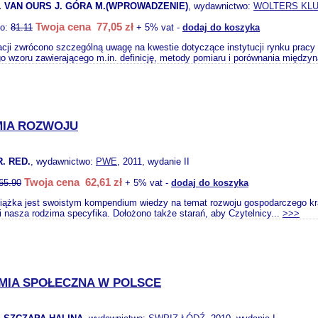
. VAN OURS J. GÓRA M.(WPROWADZENIE)
, wydawnictwo:
WOLTERS KL
Twoja cena 77,05 zł
to:
81.11
+ 5% vat -
dodaj do koszyka
cji zwrócono szczególną uwagę na kwestie dotyczące instytucji rynku pracy 
go wzoru zawierającego m.in. definicję, metody pomiaru i porównania międzyn
IA ROZWOJU
R. RED.
, wydawnictwo:
PWE
, 2011, wydanie II
Twoja cena 62,61 zł
65.90
+ 5% vat -
dodaj do koszyka
siążka jest swoistym kompendium wiedzy na temat rozwoju gospodarczego kr
i nasza rodzima specyfika. Dołożono także starań, aby Czytelnicy...
>>>
MIA SPOŁECZNA W POLSCE