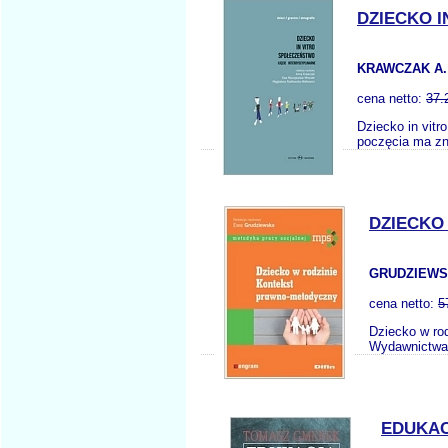
DZIECKO 
KRAWCZAK A.
cena netto:
37.
Dziecko in vitr
poczęcia ma zn
DZIECKO
GRUDZIEWSK
cena netto:
5
Dziecko w rod
Wydawnictwa D
EDUKAC