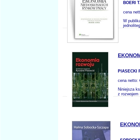
BOERI T
cena net
W publika
jednolite
EKONOM
PIASECKI 
cena netto:
Niniejsza k
z rozwojem 
EKONO