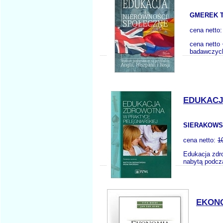
GMEREK T.
cena netto
cena netto 
badawczych
EDUKACJ
SIERAKOWSK
cena netto:
1
Edukacja zdro
nabytą podcza
EKON