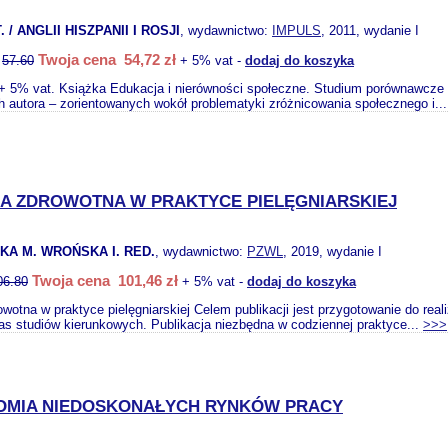
 / ANGLII HISZPANII I ROSJI
, wydawnictwo:
IMPULS
, 2011, wydanie I
Twoja cena 54,72 zł
:
57.60
+ 5% vat -
dodaj do koszyka
+ 5% vat. Książka Edukacja i nierówności społeczne. Studium porównawcze na
 autora – zorientowanych wokół problematyki zróżnicowania społecznego i..
A ZDROWOTNA W PRAKTYCE PIELĘGNIARSKIEJ
A M. WROŃSKA I. RED.
, wydawnictwo:
PZWL
, 2019, wydanie I
Twoja cena 101,46 zł
06.80
+ 5% vat -
dodaj do koszyka
wotna w praktyce pielęgniarskiej Celem publikacji jest przygotowanie do r
s studiów kierunkowych. Publikacja niezbędna w codziennej praktyce...
>>>
OMIA NIEDOSKONAŁYCH RYNKÓW PRACY