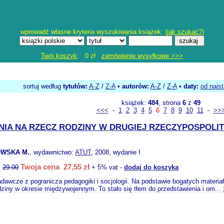
wprowadź własne kryteria wyszukiwania książek: (
jak szukać?
)
Twój koszyk
: 0 zł
zamówienie wysyłkowe >>>
sortuj według
tytułów:
A-Z
/
Z-A
•
autorów:
A-Z
/
Z-A
•
daty:
od najs
książek:
484
, strona
6
z
49
<<<
-
1
2
3
4
5
6
7
8
9
10
11
-
>>
NIA NA RZECZ RODZINY W DRUGIEJ RZECZYPOSPOLIT
WSKA M.
, wydawnictwo:
ATUT
, 2008, wydanie I
Twoja cena 27,55 zł
:
29.00
+ 5% vat -
dodaj do koszyka
dawcze z pogranicza pedagogiki i socjologii. Na podstawie bogatych materi
odziny w okresie międzywojennym. To stało się tłem do przedstawienia i om...