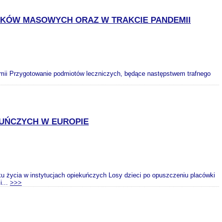
DKÓW MASOWYCH ORAZ W TRAKCIE PANDEMII
mii Przygotowanie podmiotów leczniczych, będące następstwem trafnego
KUŃCZYCH W EUROPIE
ku życia w instytucjach opiekuńczych Losy dzieci po opuszczeniu placówki
i...
>>>