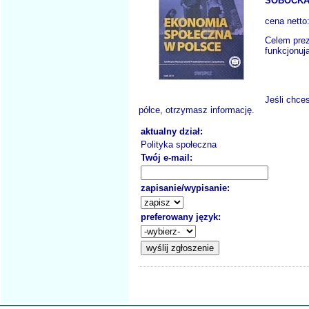
SOBOCKA
cena netto
Celem prez
funkcjonują
Jeśli chce
półce, otrzymasz informację.
aktualny dział:
Polityka społeczna
Twój e-mail:
zapisanie/wypisanie:
preferowany język: