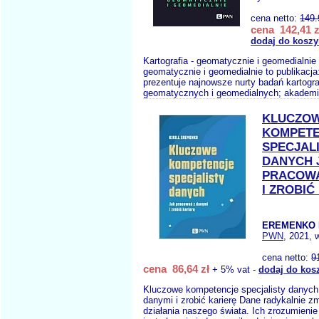
cena netto:
149.
cena 142,41 z
dodaj do koszy
Kartografia - geomatycznie i geomedialnie 
geomatycznie i geomedialnie to publikac
prezentuje najnowsze nurty badań kartogra
geomatycznych i geomedialnych; akadem
KLUCZO
KOMPET
SPECJAL
DANYCH 
PRACOWA
I ZROBIĆ
EREMENKO 
PWN
, 2021, 
cena netto:
9
cena 86,64 zł
+ 5% vat -
dodaj do kos
Kluczowe kompetencje specjalisty danych
danymi i zrobić karierę Dane radykalnie z
działania naszego świata. Ich zrozumienie