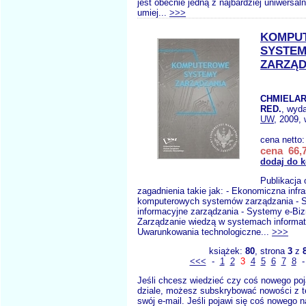
jest obecnie jedną z najbardziej uniwersa
umiej...
>>>
KOMPU
SYSTE
ZARZĄD
CHMIELAR
RED.
, wyd
UW
, 2009, 
cena netto
cena 66,7
dodaj do 
Publikacja
zagadnienia takie jak: - Ekonomiczna infra
komputerowych systemów zarządzania - 
informacyjne zarządzania - Systemy e-Biz
Zarządzanie wiedzą w systemach informat
Uwarunkowania technologiczne...
>>>
książek:
80
, strona
3
z
<<<
-
1
2
3
4
5
6
7
8
Jeśli chcesz wiedzieć czy coś nowego poj
dziale, możesz subskrybować nowości z t
swój e-mail. Jeśli pojawi się coś nowego n