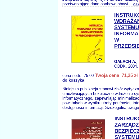
przetwarzające dane osobowe obowi...
>>
INSTRUK
WDRAŻA
SYSTEMU
INFORMA
W
PRZEDSI
GAŁACH A.
,
ODDK
, 2004,
Twoja cena 71,25 zł
cena netto:
75.00
do koszyka
Niniejsza publikacja stanowi zbiór wytycz
umożliwiających bezpieczne wdrożenie s
informatycznego, zapewniając minimalizacj
powstałych w wyniku utraty poufności, inte
dostępności informacji. Szczególną uwagę
INSTRUK
ZARZĄDZ
BEZPIEC
SYSTEM