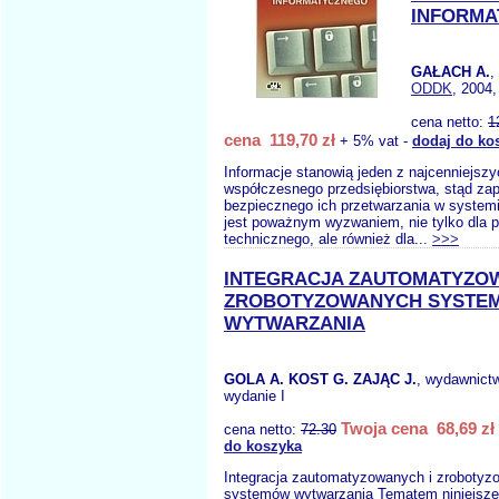
INFORMA
GAŁACH A.
,
ODDK
, 2004,
cena netto:
1
cena 119,70 zł
+ 5% vat -
dodaj do ko
Informacje stanowią jeden z najcenniejsz
współczesnego przedsiębiorstwa, stąd za
bezpiecznego ich przetwarzania w system
jest poważnym wyzwaniem, nie tylko dla p
technicznego, ale również dla...
>>>
INTEGRACJA ZAUTOMATYZOW
ZROBOTYZOWANYCH SYSTE
WYTWARZANIA
GOLA A. KOST G. ZAJĄC J.
, wydawnict
wydanie I
Twoja cena 68,69 zł
cena netto:
72.30
do koszyka
Integracja zautomatyzowanych i zroboty
systemów wytwarzania Tematem niniejszej