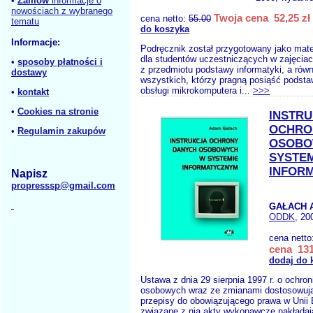
•
Zamów
informacje o
nowościach z wybranego
Twoja cena 52,25 zł
cena netto:
55.00
tematu
do koszyka
Informacje:
Podręcznik został przygotowany jako mat
dla studentów uczestniczących w zajęciac
•
sposoby płatności i
z przedmiotu podstawy informatyki, a równ
dostawy
wszystkich, którzy pragną posiąść podst
obsługi mikrokomputera i...
>>>
•
kontakt
•
Cookies na stronie
INSTR
OCHRO
•
Regulamin zakupów
OSOBO
SYSTEM
INFOR
Napisz
propresssp@gmail.com
GAŁACH 
ODDK
, 20
cena netto
cena 131
dodaj do 
Ustawa z dnia 29 sierpnia 1997 r. o ochro
osobowych wraz ze zmianami dostosowują
przepisy do obowiązującego prawa w Unii 
związane z nią akty wykonawcze nakładaj