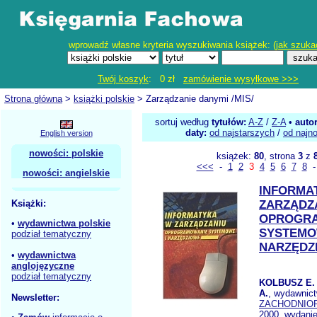
wprowadź własne kryteria wyszukiwania książek: (
jak szuka
Twój koszyk
: 0 zł
zamówienie wysyłkowe >>>
Strona główna
>
książki polskie
> Zarządzanie danymi /MIS/
sortuj według
tytułów:
A-Z
/
Z-A
•
auto
daty:
od najstarszych
/
od najn
English version
nowości: polskie
książek:
80
, strona
3
z
<<<
-
1
2
3
4
5
6
7
8
nowości: angielskie
INFORMA
Książki:
ZARZĄDZ
OPROGR
•
wydawnictwa polskie
SYSTEMO
podział tematyczny
NARZĘDZ
•
wydawnictwa
anglojęzyczne
podział tematyczny
KOLBUSZ E
A.
, wydawnic
Newsletter:
ZACHODNIOP
2000, wydanie