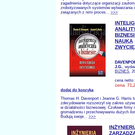
zagadnienia dotyczące organizacji zauto
zrobotyzowanych systemów wytwarzania o
związanych z nimi proces...
>>>
INTELI
ANALIT
BIZNES
NAUKA
ZWYCIĘ
DAVENPOR
J.G.
, wyda
BIZNES
, 2
cena netto
cena 71,2
dodaj do koszyka
Thomas H. Davenport i Jeanne G. Harris t
zdecydowanie rozszerzył się zakres używ
w działalności biznesowej. Czołowe firmy 
gromadzeniu i przechowywaniu dużych ilośc
Budują swoje...
>>>
INŻYNIERI
ZARZĄDZ