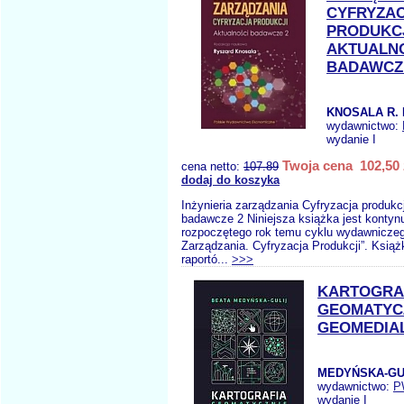
CYFRYZA
PRODUKC
AKTUALN
BADAWCZ
KNOSALA R. 
wydawnictwo:
wydanie I
Twoja cena 102,50 
cena netto:
107.89
dodaj do koszyka
Inżynieria zarządzania Cyfryzacja produkcj
badawcze 2 Niniejsza książka jest kontyn
rozpoczętego rok temu cyklu wydawniczego
Zarządzania. Cyfryzacja Produkcji”. Książ
raportó...
>>>
KARTOGRA
GEOMATYCZ
GEOMEDIA
MEDYŃSKA-GUL
wydawnictwo:
P
wydanie I