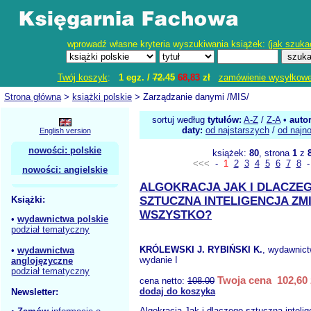
wprowadź własne kryteria wyszukiwania książek: (
jak szuka
Twój koszyk
:
1 egz. /
72.45
68,83
zł
zamówienie wysyłkow
Strona główna
>
książki polskie
> Zarządzanie danymi /MIS/
sortuj według
tytułów:
A-Z
/
Z-A
•
auto
daty:
od najstarszych
/
od najn
English version
nowości: polskie
książek:
80
, strona
1
z
<<<
-
1
2
3
4
5
6
7
8
nowości: angielskie
ALGOKRACJA JAK I DLACZE
Książki:
SZTUCZNA INTELIGENCJA ZM
WSZYSTKO?
•
wydawnictwa polskie
podział tematyczny
KRÓLEWSKI J. RYBIŃSKI K.
, wydawnic
•
wydawnictwa
wydanie I
anglojęzyczne
podział tematyczny
Twoja cena 102,60 
cena netto:
108.00
dodaj do koszyka
Newsletter:
Algokracja Jak i dlaczego sztuczna inteli