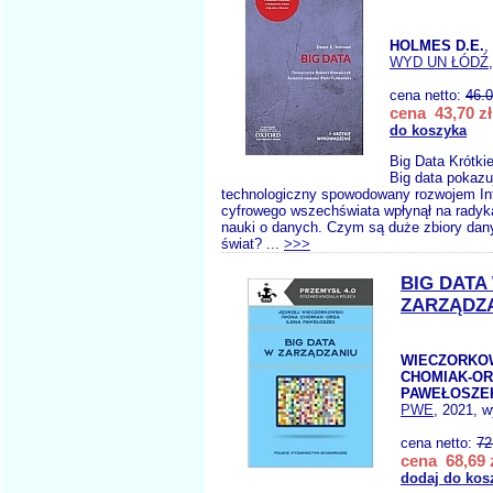
HOLMES D.E.
,
WYD UN ŁÓDŹ
cena netto:
46.
cena 43,70 zł
do koszyka
Big Data Krótk
Big data pokazu
technologiczny spowodowany rozwojem Int
cyfrowego wszechświata wpłynął na radyk
nauki o danych. Czym są duże zbiory dany
świat? ...
>>>
BIG DATA
ZARZĄDZ
WIECZORKOW
CHOMIAK-ORS
PAWEŁOSZEK
PWE
, 2021, w
cena netto:
72
cena 68,69 
dodaj do kos