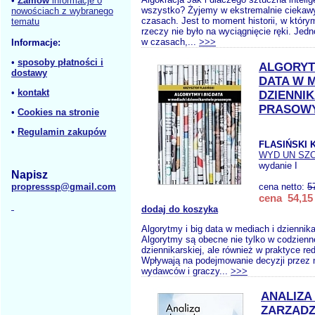
•
Zamów
informacje o
wszystko? Żyjemy w ekstremalnie ciekaw
nowościach z wybranego
czasach. Jest to moment historii, w którym
tematu
rzeczy nie było na wyciągnięcie ręki. Jed
w czasach,...
>>>
Informacje:
•
sposoby płatności i
ALGORYTM
dostawy
DATA W M
•
kontakt
DZIENNI
PRASOW
•
Cookies na stronie
•
Regulamin zakupów
FLASIŃSKI K
WYD UN SZ
wydanie I
Napisz
propresssp@gmail.com
cena netto:
5
cena 54,15 
dodaj do koszyka
Algorytmy i big data w mediach i dzienni
Algorytmy są obecne nie tylko w codzienn
dziennikarskiej, ale również w praktyce red
Wpływają na podejmowanie decyzji przez 
wydawców i graczy...
>>>
ANALIZA
ZARZĄDZ