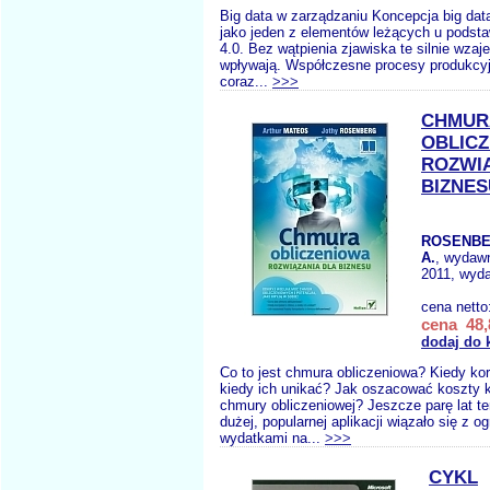
Big data w zarządzaniu Koncepcja big data
jako jeden z elementów leżących u podsta
4.0. Bez wątpienia zjawiska te silnie wzaj
wpływają. Współczesne procesy produkcyj
coraz...
>>>
CHMUR
OBLIC
ROZWIĄ
BIZNES
ROSENBE
A.
, wydaw
2011, wyda
cena netto
cena 48,
dodaj do 
Co to jest chmura obliczeniowa? Kiedy ko
kiedy ich unikać? Jak oszacować koszty k
chmury obliczeniowej? Jeszcze parę lat t
dużej, popularnej aplikacji wiązało się z 
wydatkami na...
>>>
CYKL