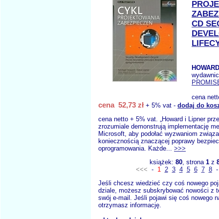
PROJ
ZABEZ
CD SE
DEVE
LIFEC
HOWARD 
wydawnic
PROMIS
cena net
cena 52,73 zł
+ 5% vat -
dodaj do kos
cena netto + 5% vat. „Howard i Lipner prze
zrozumiale demonstrują implementację me
Microsoft, aby podołać wyzwaniom związ
koniecznością znaczącej poprawy bezpiec
oprogramowania. Każde...
>>>
książek:
80
, strona
1
z
<<<
-
1
2
3
4
5
6
7
8
Jeśli chcesz wiedzieć czy coś nowego poj
dziale, możesz subskrybować nowości z t
swój e-mail. Jeśli pojawi się coś nowego n
otrzymasz informację.