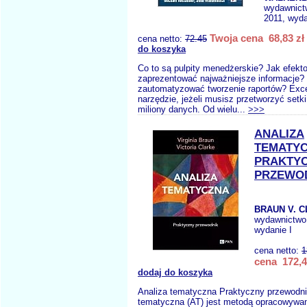
wydawnict
2011, wyda
Twoja cena 68,83 zł
cena netto:
72.45
do koszyka
Co to są pulpity menedżerskie? Jak efekt
zaprezentować najważniejsze informacje?
zautomatyzować tworzenie raportów? Exce
narzędzie, jeżeli musisz przetworzyć setki
miliony danych. Od wielu...
>>>
ANALIZA
TEMATY
PRAKTY
PRZEWO
BRAUN V. C
wydawnictwo
wydanie I
cena netto:
1
cena 172,4
dodaj do koszyka
Analiza tematyczna Praktyczny przewodni
tematyczna (AT) jest metodą opracowywani