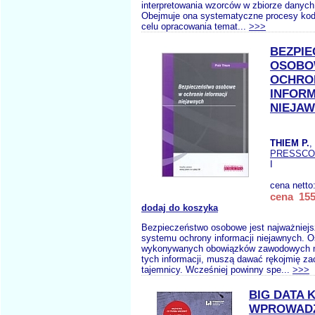
interpretowania wzorców w zbiorze danych
Obejmuje ona systematyczne procesy ko
celu opracowania temat...
>>>
BEZPI
OSOBO
OCHRO
INFORM
NIEJAW
THIEM P.
,
PRESSC
I
cena netto
cena 155
dodaj do koszyka
Bezpieczeństwo osobowe jest najważnie
systemu ochrony informacji niejawnych. Os
wykonywanych obowiązków zawodowych m
tych informacji, muszą dawać rękojmię z
tajemnicy. Wcześniej powinny spe...
>>>
BIG DATA 
WPROWADZ