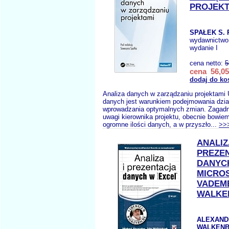
PROJEKT
SPAŁEK S. 
wydawnictwo
wydanie I
cena netto:
5
cena 56,05
dodaj do ko
Analiza danych w zarządzaniu projektami 
danych jest warunkiem podejmowania dział
wprowadzania optymalnych zmian. Zagadn
uwagi kierownika projektu, obecnie bowie
ogromne ilości danych, a w przyszło...
>>
ANALIZ
PREZE
DANYC
MICRO
VADEM
WALKE
ALEXAND
WALKENB