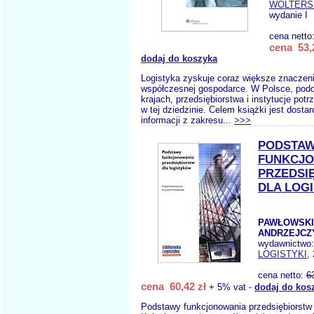
WOLTERS
wydanie I
cena netto
cena 53,
dodaj do koszyka
Logistyka zyskuje coraz większe znaczen
współczesnej gospodarce. W Polsce, podo
krajach, przedsiębiorstwa i instytucje pot
w tej dziedzinie. Celem książki jest dosta
informacji z zakresu...
>>>
PODSTA
FUNKCJ
PRZEDSI
DLA LOG
PAWŁOWSKI
ANDRZEJCZY
wydawnictwo
LOGISTYKI
,
cena netto:
6
cena 60,42 zł
+ 5% vat -
dodaj do kos
Podstawy funkcjonowania przedsiębiorstw 