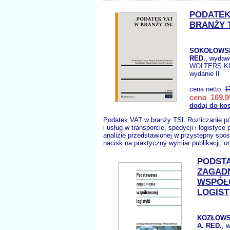
PODATEK
BRANŻY 
SOKOŁOWSK
RED.
, wydaw
WOLTERS K
wydanie II
cena netto:
1
cena 169,9
dodaj do ko
Podatek VAT w branży TSL Rozliczanie p
i usług w transporcie, spedycji i logistyce
analizie przedstawionej w przystępny spos
nacisk na praktyczny wymiar publikacji; o
PODST
ZAGADN
WSPÓŁ
LOGIST
KOZŁOWSK
A. RED.
, 