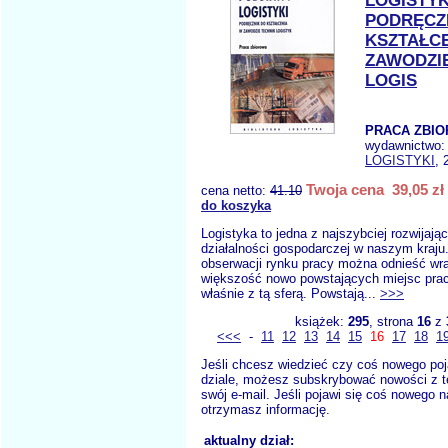
LOGISTYK
PODRĘCZ
KSZTAŁC
ZAWODZI
LOGIS
PRACA ZBI
wydawnictwo
LOGISTYKI
, 
Twoja cena 39,05 zł
cena netto:
41.10
do koszyka
Logistyka to jedna z najszybciej rozwijając
działalności gospodarczej w naszym kraju
obserwacji rynku pracy można odnieść wra
większość nowo powstających miejsc prac
właśnie z tą sferą. Powstają...
>>>
książek:
295
, strona
16
z
<<<
-
11
12
13
14
15
16
17
18
1
Jeśli chcesz wiedzieć czy coś nowego poj
dziale, możesz subskrybować nowości z t
swój e-mail. Jeśli pojawi się coś nowego n
otrzymasz informację.
aktualny dział: