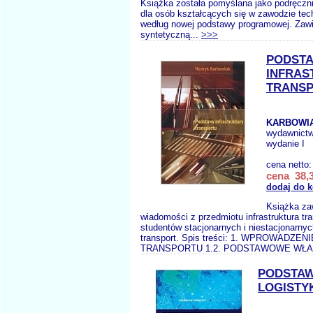
Książka została pomyślana jako podręczni
dla osób kształcących się w zawodzie tech
według nowej podstawy programowej. Zawi
syntetyczną...
>>>
PODST
INFRAS
TRANS
KARBOWIA
wydawnict
wydanie I
cena netto
cena 38,3
dodaj do 
Książka za
wiadomości z przedmiotu infrastruktura tra
studentów stacjonarnych i niestacjonarnyc
transport. Spis treści: 1. WPROWADZEN
TRANSPORTU 1.2. PODSTAWOWE WŁA
PODSTA
LOGISTY