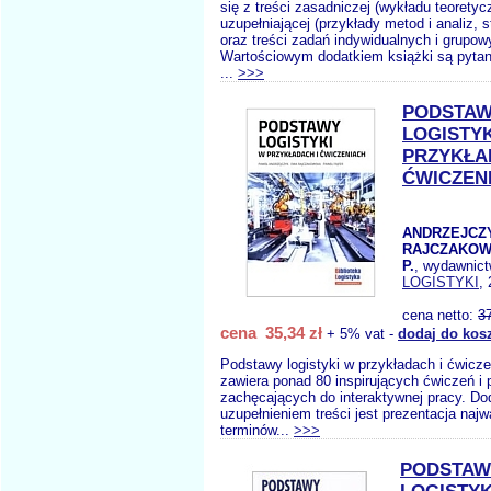
się z treści zasadniczej (wykładu teoretycz
uzupełniającej (przykłady metod i analiz, 
oraz treści zadań indywidualnych i grupow
Wartościowym dodatkiem książki są pytani
...
>>>
PODSTA
LOGISTYK
PRZYKŁA
ĆWICZEN
ANDRZEJCZY
RAJCZAKOW
P.
, wydawnic
LOGISTYKI
,
cena netto:
3
cena 35,34 zł
+ 5% vat -
dodaj do kos
Podstawy logistyki w przykładach i ćwicz
zawiera ponad 80 inspirujących ćwiczeń i
zachęcających do interaktywnej pracy. D
uzupełnieniem treści jest prezentacja naj
terminów...
>>>
PODSTAW