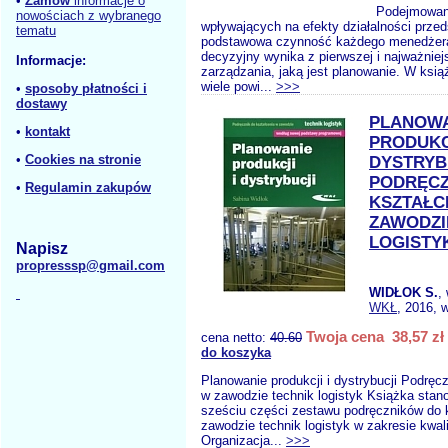
•
Zamów
informacje o
Podejmowani
nowościach z wybranego
wpływających na efekty działalności przed
tematu
podstawowa czynność każdego menedżer
decyzyjny wynika z pierwszej i najważniejs
Informacje:
zarządzania, jaką jest planowanie. W ksi
wiele powi...
>>>
•
sposoby płatności i
dostawy
PLANOW
•
kontakt
PRODUKCJ
•
Cookies na stronie
DYSTRYB
PODRĘCZ
•
Regulamin zakupów
KSZTAŁC
ZAWODZI
LOGISTY
Napisz
propresssp@gmail.com
WIDŁOK S.
,
WKŁ
, 2016, 
Twoja cena 38,57 zł
cena netto:
40.60
do koszyka
Planowanie produkcji i dystrybucji Podręc
w zawodzie technik logistyk Książka stano
sześciu części zestawu podręczników do 
zawodzie technik logistyk w zakresie kwali
Organizacja...
>>>