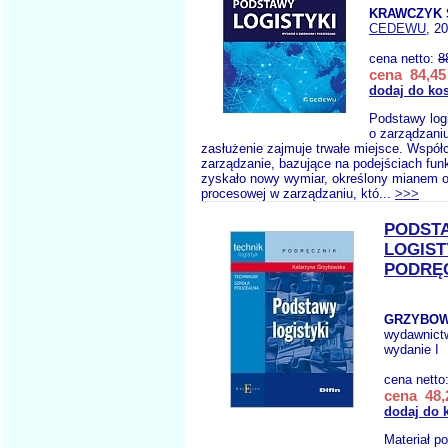
KRAWCZYK 
CEDEWU
, 2
cena netto:
8
cena 84,45 
dodaj do ko
Podstawy log
o zarządzaniu
zasłużenie zajmuje trwałe miejsce. Współ
zarządzanie, bazujące na podejściach fun
zyskało nowy wymiar, określony mianem or
procesowej w zarządzaniu, któ...
>>>
PODST
LOGIST
PODRĘ
GRZYBOW
wydawnict
wydanie I
cena netto
cena 48,
dodaj do 
Materiał p