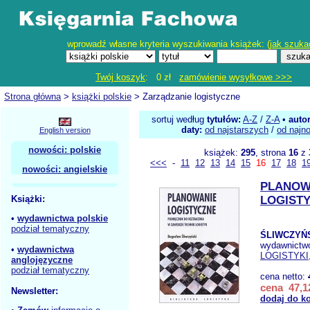
wprowadź własne kryteria wyszukiwania książek: (
jak szuka
Twój koszyk
: 0 zł
zamówienie wysyłkowe >>>
Strona główna
>
książki polskie
> Zarządzanie logistyczne
sortuj według
tytułów:
A-Z
/
Z-A
•
auto
daty:
od najstarszych
/
od najn
English version
nowości: polskie
książek:
295
, strona
16
z
<<<
-
11
12
13
14
15
16
17
18
1
nowości: angielskie
PLANOW
Książki:
LOGIST
•
wydawnictwa polskie
podział tematyczny
ŚLIWCZYŃS
wydawnictw
•
wydawnictwa
LOGISTYKI
anglojęzyczne
podział tematyczny
cena netto:
cena 47,12
Newsletter:
dodaj do k