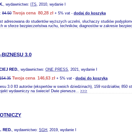
K.
, wydawnictwo:
ITS
, 2010, wydanie I
Twoja cena 80,28 zł
o:
84.50
+ 5% vat -
dodaj do koszyka
est adresowana do studentów wyższych uczelni, słuchaczy studiów podyplom
ch w sferze bezpieczeństwa ruchu, techników, diagnostów w zakresie bezpie
E-BIZNESU 3.0
IEJ RED.
, wydawnictwo:
ONE PRESS
, 2021, wydanie I
Twoja cena 146,63 zł
154.35
+ 5% vat -
dodaj do koszyka
znesu 3.0 83 autorów (ekspertów w swoich dziedzinach), 159 rozdziałów, 850 s
rojekt wydawniczy na świecie! Dwie pierwsze...
>>>
LOTNICZY
. RED.
, wydawnictwo:
SGH
, 2019, wydanie I