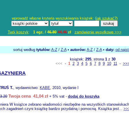
wprowadź własne kryteria wyszukiwania książek: (
jak szukać?
)
Twój koszyk
:
1 egz. /
46.80
44,46
zł
zamówienie wysyłkowe >>>
sortuj według
tytułów:
A-Z
/
Z-A
•
autorów:
A-Z
/
Z-A
•
daty:
od najs
książek:
295
, strona
1
z
30
<<<
-
1
2
3
4
5
6
7
8
9
10
11
-
>>
GAZYNIERA
TRUŚ T.
, wydawnictwo:
KABE
, 2010, wydanie I
Twoja cena 41,04 zł
3.20
+ 5% vat -
dodaj do koszyka
iera W książce zebrano wiadomości niezbędne na wszystkich stanowiskach 
ch zagadnień czyni książkę bardzo przydatną i pomocną. Książka jest...
>>