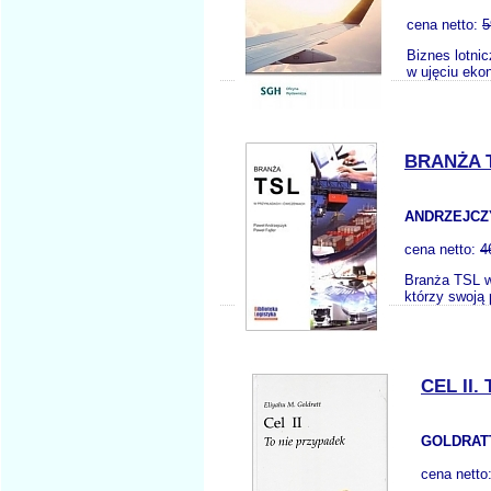
cena netto:
5
Biznes lotni
w ujęciu eko
BRANŻA 
ANDRZEJCZY
cena netto:
4
Branża TSL w
którzy swoją
CEL II
GOLDRATT
cena netto