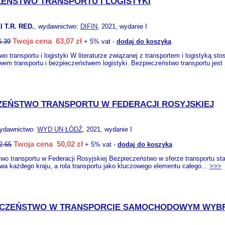
ZEŃSTWO TRANSPORTU I LOGISTYKI
 T.R. RED.
, wydawnictwo:
DIFIN
, 2021, wydanie I
Twoja cena 63,07 zł
6.39
+ 5% vat -
dodaj do koszyka
o transportu i logistyki W literaturze związanej z transportem i logistyką
em transportu i bezpieczeństwem logistyki. Bezpieczeństwo transportu jest 
ZEŃSTWO TRANSPORTU W FEDERACJI ROSYJSKIEJ
wydawnictwo:
WYD UN ŁÓDŹ
, 2021, wydanie I
Twoja cena 50,02 zł
2.65
+ 5% vat -
dodaj do koszyka
wo transportu w Federacji Rosyjskiej Bezpieczeństwo w sferze transportu st
wa każdego kraju, a rola transportu jako kluczowego elementu całego...
>>>
ECZEŃSTWO W TRANSPORCIE SAMOCHODOWYM WYB