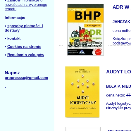
•
Zamów
informacje o
nowościach z wybranego
ADR W 
tematu
Informacje:
JANCZAK
•
sposoby płatności i
dostawy
cena netto
•
kontakt
Książka p
podstawowe
•
Cookies na stronie
•
Regulamin zakupów
AUDYT L
Napisz
propresssp@gmail.com
BUŁA P. NIED
cena netto:
47
Audyt logisty
niezwykle prz