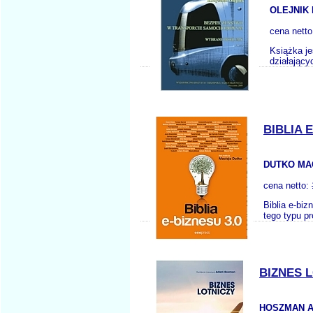
OLEJNIK 
cena nett
Książka j
działający
BIBLIA 
DUTKO MAC
cena netto:
Biblia e-bi
tego typu p
BIZNES 
HOSZMAN A