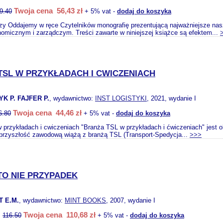
Twoja cena 56,43 zł
9.40
+ 5% vat -
dodaj do koszyka
czy Oddajemy w ręce Czytelników monografię prezentującą najważniejsze na
nomicznym i zarządczym. Treści zawarte w niniejszej książce są efektem...
TSL W PRZYKŁADACH I CWICZENIACH
K P. FAJFER P.
, wydawnictwo:
INST LOGISTYKI
, 2021, wydanie I
Twoja cena 44,46 zł
6.80
+ 5% vat -
dodaj do koszyka
 przykładach i cwiczeniach "Branża TSL w przykładach i ćwiczeniach" jest 
 przyszłość zawodową wiążą z branżą TSL (Transport-Spedycja...
>>>
. TO NIE PRZYPADEK
 E.M.
, wydawnictwo:
MINT BOOKS
, 2007, wydanie I
Twoja cena 110,68 zł
:
116.50
+ 5% vat -
dodaj do koszyka