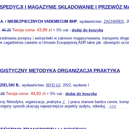
SPEDYCJI I MAGAZYNIE SKŁADOWANIE I PRZEWÓZ M
 A. / NIEBEZPIECZNYCH VADEMECUM BHP
, wydawnictwo:
ZACHAREK
, 
Twoja cena 43,89 zł
:
46.20
+ 5% vat -
dodaj do koszyka
rzedstawia przepisy i wskazówki w zakresie magazynowania, transportu dr
 zagadnienia zawarte w Umowie Europejskiej ADR takie jak: obowiązki ucze
OGISTYCZNY METODYKA ORGANIZACJA PRAKTYKA
ZIELSKI B.
, wydawnictwo:
WYD UJ
, 2022, wydanie I
Twoja cena 44,93 zł
.29
+ 5% vat -
dodaj do koszyka
czny Metodyka, organizacja, praktyka „(…) praca stanowi bardzo cenne, kom
ystępny sposób ukazują najważniejsze aspekty audytu, odwołuj...
>>>