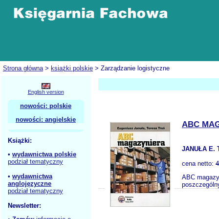
Strona główna
>
książki polskie
> Zarządzanie logistyczne
English version
nowości: polskie
nowości: angielskie
ABC MA
Książki:
JANUŁA E. 
•
wydawnictwa polskie
podział tematyczny
cena netto:
4
•
wydawnictwa
ABC magazyn
anglojęzyczne
poszczególny
podział tematyczny
Newsletter: