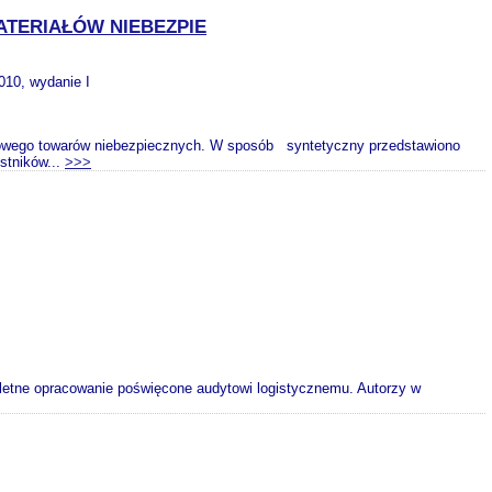
ATERIAŁÓW NIEBEZPIE
2010, wydanie I
ogowego towarów niebezpiecznych. W sposób syntetyczny przedstawiono
stników...
>>>
pletne opracowanie poświęcone audytowi logistycznemu. Autorzy w