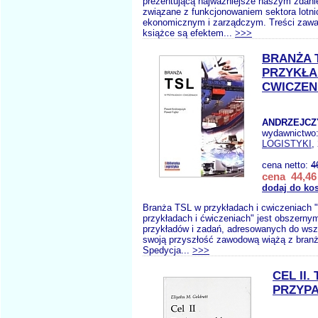
prezentującą najważniejsze naszym zdani
związane z funkcjonowaniem sektora lotni
ekonomicznym i zarządczym. Treści zawar
książce są efektem...
>>>
BRANŻA 
PRZYKŁA
CWICZEN
ANDRZEJCZY
wydawnictwo
LOGISTYKI
,
cena netto:
4
cena 44,46 
dodaj do ko
Branża TSL w przykładach i cwiczeniach 
przykładach i ćwiczeniach" jest obszerny
przykładów i zadań, adresowanych do wszy
swoją przyszłość zawodową wiążą z branż
Spedycja...
>>>
CEL II.
PRZYP