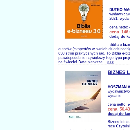
DUTKO MAC
wydawnictw
2021, wydan
cena netto:
cena 146,
dodaj do k
Biblia e-biz
autorów (ekspertów w swoich dziedzinach),
850 stron praktycznych rad. To Biblia e-bi
prawdopodobnie największy tego typu pro
na świecie! Dwie pierwsze...
>>>
BIZNES 
HOSZMAN A
wydawnictwo
wydanie I
cena netto:
5
cena 56,43
dodaj do ko
Biznes lotni
ręce Czyteln