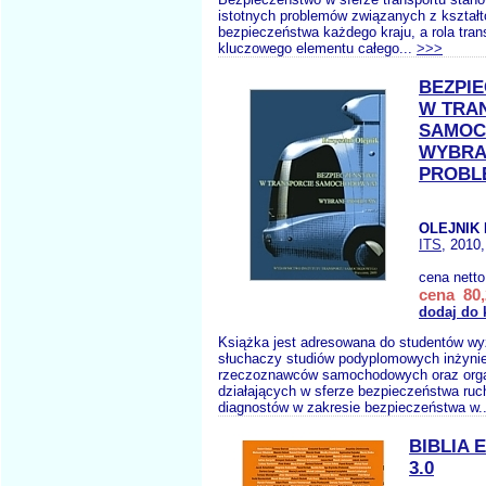
istotnych problemów związanych z kształt
bezpieczeństwa każdego kraju, a rola tran
kluczowego elementu całego...
>>>
BEZPI
W TRA
SAMO
WYBRA
PROBL
OLEJNIK 
ITS
, 2010,
cena nett
cena 80,
dodaj do 
Książka jest adresowana do studentów wy
słuchaczy studiów podyplomowych inżynier
rzeczoznawców samochodowych oraz orga
działających w sferze bezpieczeństwa ruc
diagnostów w zakresie bezpieczeństwa w.
BIBLIA 
3.0