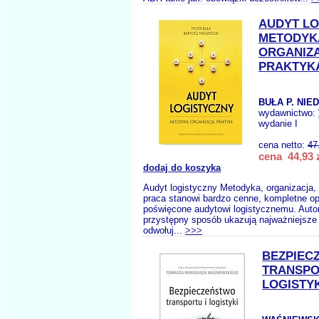
AUDYT LO
METODYK
ORGANIZ
PRAKTYK
BUŁA P. NIED
wydawnictwo:
wydanie I
cena netto:
47
cena 44,93 
dodaj do koszyka
Audyt logistyczny Metodyka, organizacja,
praca stanowi bardzo cenne, kompletne o
poświęcone audytowi logistycznemu. Auto
przystępny sposób ukazują najważniejsze
odwołuj...
>>>
BEZPIEC
TRANSPO
LOGISTYK