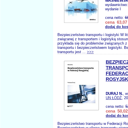
WAŚNIEWSKI
wydawnictwo
wydanie I
cena netto:
6
cena 63,07 
dodaj do ko
Bezpieczeństwo transportu i logistyki W li
związanej z transportem i logistyką stos
przykłada się do problemów związanych 
transportu i bezpieczeństwem logistyki. 
transportu jest ...
>>>
BEZPIEC
TRANSP
FEDERAC
ROSYJSK
DURAJ N.
, 
UN ŁÓDŹ
, 2
cena netto:
5
cena 50,02
dodaj do ko
Bezpieczeństwo transportu w Federacji Ro
Bezpieczeństwo w sferze transportu stano