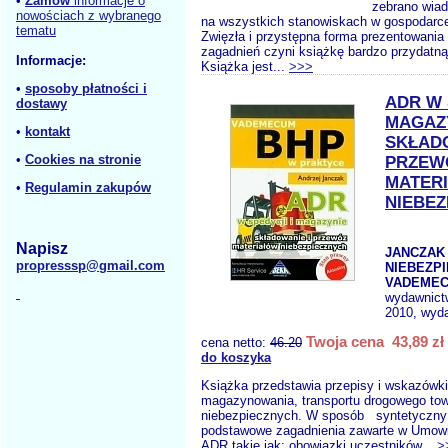
•
Zamów
informacje o
zebrano wia
nowościach z wybranego
na wszystkich stanowiskach w gospodarc
tematu
Zwięzła i przystępna forma prezentowani
zagadnień czyni książkę bardzo przydatn
Informacje:
Książka jest...
>>>
•
sposoby płatności i
ADR W 
dostawy
MAGAZ
•
kontakt
SKŁADO
•
Cookies na stronie
PRZEW
MATER
•
Regulamin zakupów
NIEBEZ
Napisz
JANCZAK 
propresssp@gmail.com
NIEBEZP
VADEMEC
wydawnict
2010, wyda
Twoja cena 43,89 zł
cena netto:
46.20
do koszyka
Książka przedstawia przepisy i wskazówki
magazynowania, transportu drogowego to
niebezpiecznych. W sposób syntetyczny
podstawowe zagadnienia zawarte w Umowi
ADR takie jak: obowiązki uczestników...
>