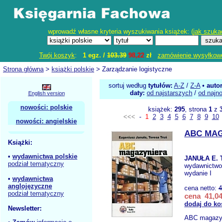
wprowadź własne kryteria wyszukiwania książek: (
jak szuka
Twój koszyk
:
1 egz. /
103.39
98,22
zł
zamówienie wysyłkow
Strona główna
>
książki polskie
> Zarządzanie logistyczne
sortuj według
tytułów:
A-Z
/
Z-A
•
auto
daty:
od najstarszych
/
od najn
English version
nowości: polskie
książek:
295
, strona
1
z
<<<
-
1
2
3
4
5
6
7
8
9
10
nowości: angielskie
ABC MA
Książki:
•
wydawnictwa polskie
JANUŁA E. 
podział tematyczny
wydawnictw
wydanie I
•
wydawnictwa
anglojęzyczne
cena netto:
4
podział tematyczny
cena 41,04
dodaj do ko
Newsletter:
ABC magazyn