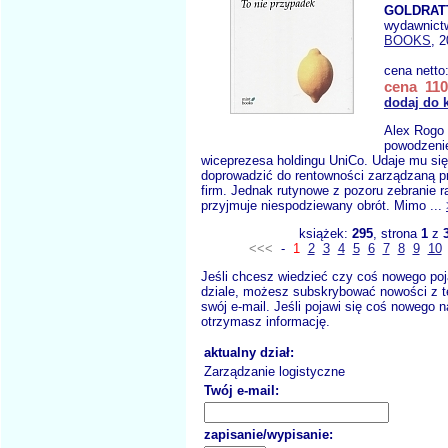
GOLDRATT
wydawnict
BOOKS
, 
cena netto
cena 110
dodaj do 
Alex Rogo 
powodzeni
wiceprezesa holdingu UniCo. Udaje mu się
doprowadzić do rentowności zarządzaną p
firm. Jednak rutynowe z pozoru zebranie r
przyjmuje niespodziewany obrót. Mimo ...
książek:
295
, strona
1
z
<<<
-
1
2
3
4
5
6
7
8
9
10
Jeśli chcesz wiedzieć czy coś nowego poj
dziale, możesz subskrybować nowości z t
swój e-mail. Jeśli pojawi się coś nowego n
otrzymasz informację.
aktualny dział:
Zarządzanie logistyczne
Twój e-mail:
zapisanie/wypisanie: