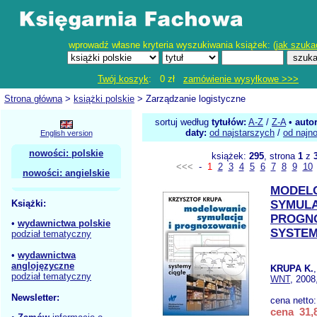
wprowadź własne kryteria wyszukiwania książek: (
jak szuka
Twój koszyk
: 0 zł
zamówienie wysyłkowe >>>
Strona główna
>
książki polskie
> Zarządzanie logistyczne
sortuj według
tytułów:
A-Z
/
Z-A
•
auto
daty:
od najstarszych
/
od najn
English version
nowości: polskie
książek:
295
, strona
1
z
<<<
-
1
2
3
4
5
6
7
8
9
10
nowości: angielskie
MODEL
Książki:
SYMULA
PROGN
•
wydawnictwa polskie
SYSTEM
podział tematyczny
•
wydawnictwa
anglojęzyczne
KRUPA K.
podział tematyczny
WNT
, 2008
Newsletter:
cena netto
cena 31,8