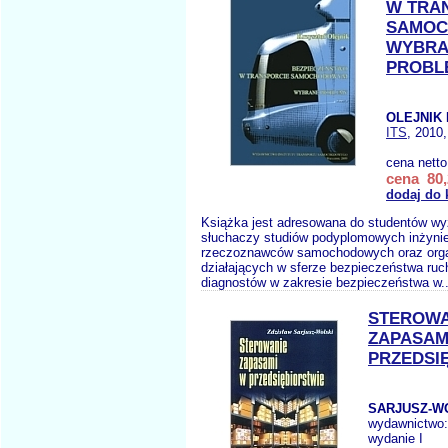
W TRA
SAMO
WYBRA
PROBL
OLEJNIK 
ITS
, 2010,
cena nett
cena 80,
dodaj do 
Książka jest adresowana do studentów wy
słuchaczy studiów podyplomowych inżynier
rzeczoznawców samochodowych oraz orga
działających w sferze bezpieczeństwa ruc
diagnostów w zakresie bezpieczeństwa w.
STEROWA
ZAPASAM
PRZEDSI
SARJUSZ-WO
wydawnictwo
wydanie I