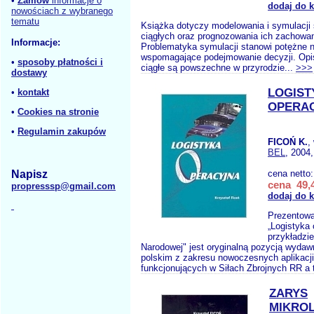
•
Zamów
informacje o
dodaj do 
nowościach z wybranego
tematu
Książka dotyczy modelowania i symulacj
ciągłych oraz prognozowania ich zachowan
Informacje:
Problematyka symulacji stanowi potężne 
wspomagające podejmowanie decyzji. Op
•
sposoby płatności i
ciągłe są powszechne w przyrodzie...
>>>
dostawy
LOGIST
•
kontakt
OPERA
•
Cookies na stronie
•
Regulamin zakupów
FICOŃ K.
,
BEL
, 2004,
Napisz
cena netto
cena 49,4
propresssp@gmail.com
dodaj do 
Prezentowa
„Logistyka 
przykładzie
Narodowej" jest oryginalną pozycją wydaw
polskim z zakresu nowoczesnych aplikacji
funkcjonujących w Siłach Zbrojnych RR a 
ZARYS
MIKROL