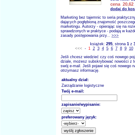
cena 20,62 
dodaj do kos
Marketing bez tajemnic to seria praktycz
dających pogłębioną znajomość poszczegó
marketingu. Autorzy - opierając się na roz
sprawdzonych w praktyce - podają w każdej
zasady postępowania przy...
>>>
książek:
295
, strona
1
z
<<<
-
1
2
3
4
5
6
7
8
9
10
Jeśli chcesz wiedzieć czy coś nowego poj
dziale, możesz subskrybować nowości z t
swój e-mail. Jeśli pojawi się coś nowego n
otrzymasz informację.
aktualny dział:
Zarządzanie logistyczne
Twój e-mail:
zapisanie/wypisanie:
preferowany język: