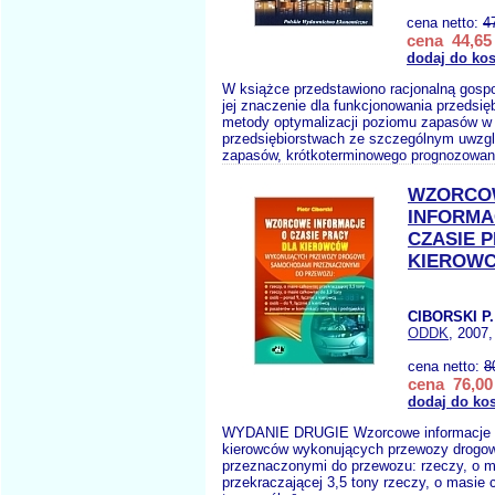
cena netto:
4
cena 44,65 
dodaj do ko
W książce przedstawiono racjonalną gosp
jej znaczenie dla funkcjonowania przedsię
metody optymalizacji poziomu zapasów w
przedsiębiorstwach ze szczególnym uwzglę
zapasów, krótkoterminowego prognozowan
WZORCO
INFORMA
CZASIE 
KIEROW
CIBORSKI P.
ODDK
, 2007,
cena netto:
8
cena 76,00 
dodaj do ko
WYDANIE DRUGIE Wzorcowe informacje o 
kierowców wykonujących przewozy drog
przeznaczonymi do przewozu: rzeczy, o ma
przekraczającej 3,5 tony rzeczy, o masie c