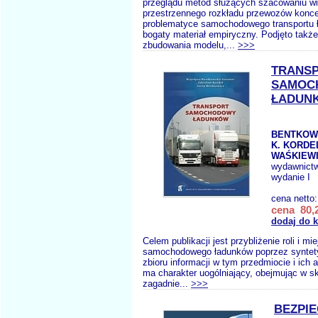
przeglądu metod służących szacowaniu wie
przestrzennego rozkładu przewozów koncen
problematyce samochodowego transportu 
bogaty materiał empiryczny. Podjęto także
zbudowania modelu,...
>>>
TRANS
SAMOC
ŁADUN
BENTKOW
K. KORDE
WAŚKIEWI
wydawnict
wydanie I
cena netto
cena 80,2
dodaj do 
Celem publikacji jest przybliżenie roli i mi
samochodowego ładunków poprzez syntet
zbioru informacji w tym przedmiocie i ich 
ma charakter uogólniający, obejmując w sk
zagadnie...
>>>
BEZPI