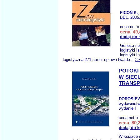
FICOŃ K.
,
BEL
, 2005
cena netto
cena 49,
dodaj do 
Geneza i p
logistyki I
logistyki I
logistyczna 271 stron, oprawa twarda...
>>
POTOKI
W SIEC
TRANS
DOROSIEW
wydawnict
wydanie I
cena netto
cena 80,2
dodaj do 
W książce 