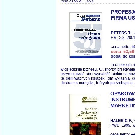
tony osób &...
>>>
PROFESJ
FIRMA U
PETERS T.
,
PRESS
, 2001
cena netto:
5
cena 53,58 
dodaj do ko
Technologia 
w dziedzinie biznesu. Ci, którzy przetrwaj
przystosować się i wynaleźć siebie na now
tej serii ważnych książek Tom wyjaśnia, co
dostarcza narzędzi, których potrzebujecie,
OPAKOWA
INSTRUM
MARKETI
HALES C.F.
,
PWE
, 1999, 
cena netto:
21