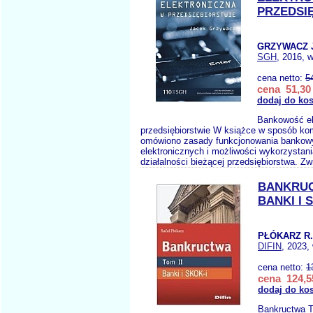
PRZEDSI
GRZYWACZ J
SGH
, 2016, 
cena netto:
5
cena 51,30 
dodaj do ko
Bankowość el
przedsiębiorstwie W książce w sposób k
omówiono zasady funkcjonowania bankow
elektronicznych i możliwości wykorzystani
działalności bieżącej przedsiębiorstwa. Z
BANKRUC
BANKI I 
PŁÓKARZ R.
DIFIN
, 2023,
cena netto:
1
cena 124,5
dodaj do ko
Bankructwa T