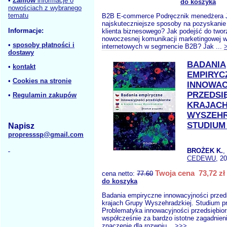
•
Zamów
informacje o
do koszyka
nowościach z wybranego
tematu
B2B E-commerce Podręcznik menedżera J
najskuteczniejsze sposoby na pozyskanie
Informacje:
klienta biznesowego? Jak podejść do twor
nowoczesnej komunikacji marketingowej w
•
sposoby płatności i
internetowych w segmencie B2B? Jak ...
dostawy
BADANIA
•
kontakt
EMPIRYC
•
Cookies na stronie
INNOWAC
PRZEDSI
•
Regulamin zakupów
KRAJACH
WYSZEHR
STUDIUM
Napisz
propresssp@gmail.com
BROŻEK K.
,
CEDEWU
, 2
Twoja cena 73,72 zł
cena netto:
77.60
do koszyka
Badania empiryczne innowacyjności przed
krajach Grupy Wyszehradzkiej. Studium p
Problematyka innowacyjności przedsiębio
współcześnie za bardzo istotne zagadnien
znaczenie dla rozwoju...
>>>