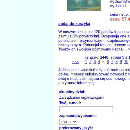
wydawnict
wydanie I
cena netto:
cena 57,4
dodaj do koszyka
W naszym kraju jest 120 parków krajobraz
zajmują 8% powierzchni. Dysponują one 
potencjałem przyrodniczym, krajobrazowy
historycznym. Potencjał ten jest dobrem
Tworzy on swoiście pojmowany kapitał...
książek:
1448
, strona
5
z
<<<
-
1
2
3
4
5
6
7
8
9
10
Jeśli chcesz wiedzieć czy coś nowego poj
dziale, możesz subskrybować nowości z t
swój e-mail. Jeśli pojawi się coś nowego n
otrzymasz informację.
aktualny dział:
Zarządzanie organizacjami
Twój e-mail:
zapisanie/wypisanie:
preferowany język: