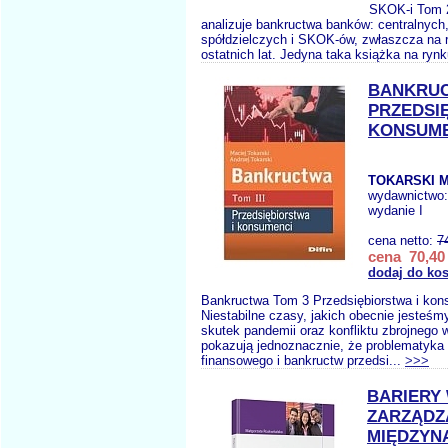
SKOK-i Tom 2
analizuje bankructwa banków: centralnych
spółdzielczych i SKOK-ów, zwłaszcza na 
ostatnich lat. Jedyna taka książka na rynk
BANKRUC
PRZEDSI
KONSUME
TOKARSKI M
wydawnictwo
wydanie I
cena netto:
7
cena 70,40 
dodaj do ko
Bankructwa Tom 3 Przedsiębiorstwa i ko
Niestabilne czasy, jakich obecnie jesteśm
skutek pandemii oraz konfliktu zbrojnego 
pokazują jednoznacznie, że problematyka
finansowego i bankructw przedsi...
>>>
BARIERY
ZARZĄDZ
MIĘDZY