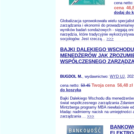
cena netto
cena 46,8
dodaj do 
Globalizacja sprowokowała wielu specjalis
zarządzania i ekonomii do prowadzenia/w
wyników badań sondażowych - sięgają oni 
narzędzia, które tradycyjnie wykorzystywa
socjologów. Jest rzeczą...
>>>
BAJKI DALEKIEGO WSCHODU
MENEDŻERÓW JAK ZROZUMIE
WSPÓŁCZESNEGO ZARZĄDZA
BUGDOL M.
, wydawnictwo:
WYD UJ
, 202
Twoja cena 56,48 zł
cena netto:
59.45
do koszyka
Bajki Dalekiego Wschodu dla menedżerów
świat współczesnego zarządzania Zdanie
Mintzberga programy MBA niewłaściwie edu
kładąc nadmierny nacisk na umiejętności 
zarządzania ...
>>>
BANKOW
ELEKTRO