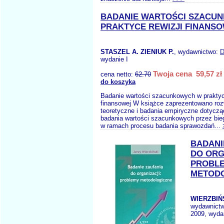
BADANIE WARTOŚCI SZACU
PRAKTYCE REWIZJI FINANS
STASZEL A. ZIENIUK P.
, wydawnictwo:
D
wydanie I
Twoja cena 59,57 zł
cena netto:
62.70
do koszyka
Badanie wartości szacunkowych w praktyce
finansowej W książce zaprezentowano ro
teoretyczne i badania empiryczne dotyczą
badania wartości szacunkowych przez bie
w ramach procesu badania sprawozdań...
BADANI
DO ORG
PROBL
METOD
WIERZBIŃS
wydawnict
2009, wydan