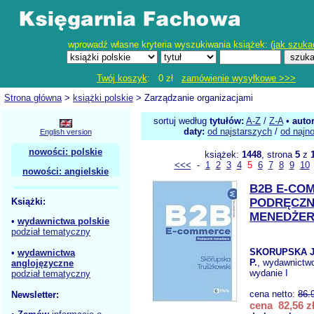
wprowadź własne kryteria wyszukiwania książek: (
jak szuka
Twój koszyk
: 0 zł
zamówienie wysyłkowe >>>
Strona główna
>
książki polskie
> Zarządzanie organizacjami
sortuj według
tytułów:
A-Z
/
Z-A
•
auto
daty:
od najstarszych
/
od najn
English version
nowości: polskie
książek:
1448
, strona
5
z
<<<
-
1
2
3
4
5
6
7
8
9
10
nowości: angielskie
B2B E-CO
Książki:
PODRĘCZN
MENEDŻE
•
wydawnictwa polskie
podział tematyczny
SKORUPSKA J
•
wydawnictwa
P.
, wydawnictw
anglojęzyczne
wydanie I
podział tematyczny
cena netto:
86.
Newsletter:
cena 82,56 z