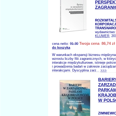
PERSPEKT
ZAGRANI
ROZKWITALS
KORPORACJ
TRANSNAR
wydawnictwo
KLUWER
, 20
Twoja cena 86,74 zł
cena netto:
91.30
do koszyka
W warunkach ekspansji biznesu międzyna
wzrostu liczby filii zagranicznych, w któr
interakcje międzykulturowe, istnieje potrz
i prowadzenia badań w zakresie zarządzan
interakcjami. Dyscyplina zarz...
>>>
BARIER
ZARZĄD
PARKAM
KRAJO
W POLS
ZIMNIEWIC