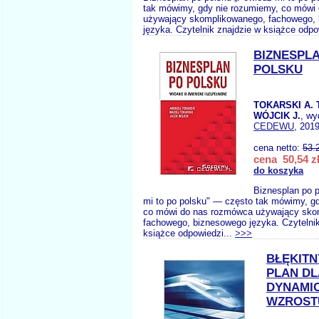
tak mówimy, gdy nie rozumiemy, co mówi
używający skomplikowanego, fachowego,
języka. Czytelnik znajdzie w książce odpo
BIZNESPL
POLSKU
TOKARSKI A. 
WÓJCIK J.
, wy
CEDEWU
, 2019
cena netto:
53.
cena 50,54 z
do koszyka
Biznesplan po 
mi to po polsku" — często tak mówimy, g
co mówi do nas rozmówca używający sko
fachowego, biznesowego języka. Czytelnik
książce odpowiedzi...
>>>
BŁĘKITN
PLAN DL
DYNAMI
WZROST