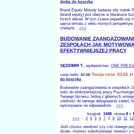
dodaj do koszyka
Brand Equity Metody badania siły marek Po
(brand equity) jest obecne w literaturze b
trzech dekad. W tym czasie pojawiło się 
ujęcia tematu z wielu różnych perspektyw,
znalazło...
>>>
BUDOWANIE ZAANGAŻOWANI
ZESPOŁACH JAK MOTYWOWA
EFEKTYWNIEJSZEJ PRACY
SĘDZIMIR T.
, wydawnictwo:
ONE PRESS
Twoja cena 63,65 zł
cena netto:
67.00
do koszyka
Budowanie zaangażowania w zespołach 
ludzi do efektywniejszej pracy Psychologi
Twojego biznesu Jedną z głównych umiejęt
zdolność do takiego delegowania zadań, b
wykonywane na odpowiednim...
>>>
książek:
1448
, strona
8
z
<<<
-
3
4
5
6
7
8
9
10
11
12
Jeśli chcesz wiedzieć czy coś nowego poj
dziale, możesz subskrybować nowości z t