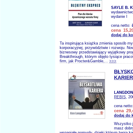
SAYLE B. 
wydawnictw
wydanie I
cena netto:
cena 15,20
dodaj do k
Ta inspirująca książka zmienia sposób myś
korporacyjnej, przywództwie i rozwoju. No
biznesowy przedstawiający wyjątkowy pr
Breakthrough, którym objęto tysiące prac
firm, jak Procter&Gamble,...
>>>
BŁYSK
KARIE
LANGDON
REBIS
, 20
cena netto
cena 29,
dodaj do 
Wszystko j
masz dobr
wspaniałe pomysły, dzięki którym twoja ka