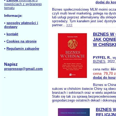
•
Zamów
informacje o
dodaj do ko
nowościach z wybranego
tematu
Biznes społecznościowy MLM moimi ocz
czyli multi level marketing, polega na dyst
Informacje:
lub usługi poprzez alternatywny dla sklep
sprzedaży. Tym kanałem jest sieć dystrybu
•
sposoby płatności i
partner...
>>>
dostawy
BIZNES W
•
kontakt
JAK ODNI
•
Cookies na stronie
W CHIŃSK
•
Regulamin zakupów
PYFFEL R.
, w
BIZNES
, 2022,
Napisz
propresssp@gmail.com
cena netto:
83.
cena 79,70 z
dodaj do kosz
Biznes w China
sukces w chińskim świecie Chiny są obec
branżach i sektorach oraz w wielu aspekt
Stało się tak za sprawą bezprecedensowe
gospodarczego ostatnich dekad i dokonując
BIZNES 
RELIGIJ