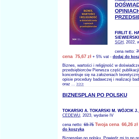
DOŚWIAD
OPINIAC
PRZEDSI
FIRLIT E. H
SIEWIERSKI
SGH
, 2022, 
cena netto:
7
cena 75,67 zł
+ 5% vat -
dodaj do kos
Biznes, wartości i religijność w doświadcze
przedsiębiorców Pierwsza część publikacji 
koncentruje się na założeniach teoretyczn
opisie procedury badawczej i realizacji b
oraz ...
>>>
BIZNESPLAN PO POLSKU
TOKARSKI A. TOKARSKI M. WÓJCIK J.
CEDEWU
, 2023, wydanie IV
Twoja cena 66,26 zł
cena netto:
69.75
do koszyka
Biznesplan po polsku „Powiedz mi to po p