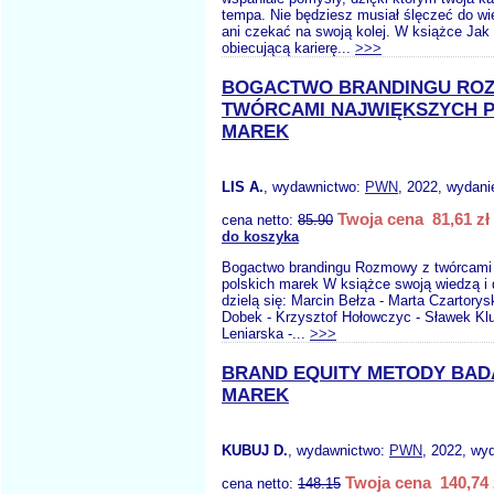
tempa. Nie będziesz musiał ślęczeć do wi
ani czekać na swoją kolej. W książce Jak
obiecującą karierę...
>>>
BOGACTWO BRANDINGU RO
TWÓRCAMI NAJWIĘKSZYCH 
MAREK
LIS A.
, wydawnictwo:
PWN
, 2022, wydani
Twoja cena 81,61 zł
cena netto:
85.90
do koszyka
Bogactwo brandingu Rozmowy z twórcami
polskich marek W książce swoją wiedzą i
dzielą się: Marcin Bełza - Marta Czartorys
Dobek - Krzysztof Hołowczyc - Sławek Klu
Leniarska -...
>>>
BRAND EQUITY METODY BADA
MAREK
KUBUJ D.
, wydawnictwo:
PWN
, 2022, wyd
Twoja cena 140,74 
cena netto:
148.15