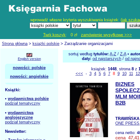
wprowadź własne kryteria wyszukiwania książek: (
jak szuka
Twój koszyk
: 0 zł
zamówienie wysyłkowe >>>
Strona główna
>
książki polskie
> Zarządzanie organizacjami
sortuj według
tytułów:
A-Z
/
Z-A
•
auto
daty:
od najstarszych
/
od najn
English version
nowości: polskie
książek:
1448
, strona
8
z
<<<
-
3
4
5
6
7
8
9
10
11
12
nowości: angielskie
BIZNES
Książki:
SPOŁEC
MLM MOI
•
wydawnictwa polskie
B2B
podział tematyczny
•
wydawnictwa
anglojęzyczne
TRAWIŃSKA 
podział tematyczny
ONE PRESS
Newsletter:
cena netto:
4
cena 47,41 