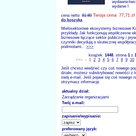
wydawnictwo
wydanie I
Twoja cena 77,71 zł
cena netto:
81.80
do koszyka
Wielosektorowe ekosystemy biznesowe Ko
przykłady Jak funkcjonują współczesne 
biznesowe łączące sektor publiczny i pry
czynniki decydują o skutecznej współpra
podmiotami...
>>>
książek:
1448
, strona
1
z
<<<
-
1
2
3
4
5
6
7
8
9
10
Jeśli chcesz wiedzieć czy coś nowego poj
dziale, możesz subskrybować nowości z t
swój e-mail. Jeśli pojawi się coś nowego n
otrzymasz informację.
aktualny dział:
Zarządzanie organizacjami
Twój e-mail:
zapisanie/wypisanie:
preferowany język: