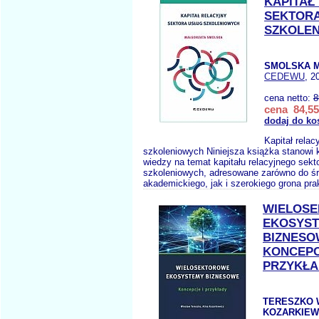
KAPITAŁ
SEKTORA
SZKOLE
SMOLSKA M
CEDEWU
, 2
cena netto:
8
cena 84,55
dodaj do ko
Kapitał relac
szkoleniowych Niniejsza książka stanow
wiedzy na temat kapitału relacyjnego sekt
szkoleniowych, adresowane zarówno do ś
akademickiego, jak i szerokiego grona pra
WIELOS
EKOSYS
BIZNESO
KONCEPC
PRZYKŁA
TERESZKO 
KOZARKIEWI