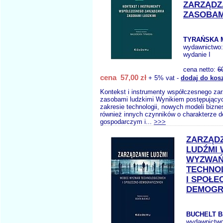
ZARZĄDZ
ZASOBAM
TYRAŃSKA M
wydawnictwo
wydanie I
cena netto:
6
cena 57,00 zł
+ 5% vat -
dodaj do kos
Kontekst i instrumenty współczesnego za
zasobami ludzkimi Wynikiem postępujący
zakresie technologii, nowych modeli bizne
również innych czynników o charakterze 
gospodarczym i...
>>>
ZARZĄD
LUDŹMI
WYZWA
TECHNO
I SPOŁE
DEMOGR
BUCHELT B
wydawnictw