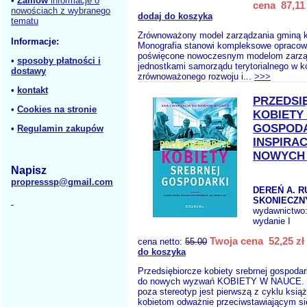
•
Zamów
informacje o
cena 87,11 
nowościach z wybranego
dodaj do koszyka
tematu
Zrównoważony model zarządzania gminą
Informacje:
Monografia stanowi kompleksowe opraco
poświęcone nowoczesnym modelom zarzą
•
sposoby płatności i
jednostkami samorządu terytorialnego w k
dostawy
zrównoważonego rozwoju i...
>>>
•
kontakt
PRZEDSI
•
Cookies na stronie
KOBIETY
GOSPODAR
•
Regulamin zakupów
INSPIRA
NOWYCH
Napisz
propresssp@gmail.com
DEREŃ A. 
SKONIECZNY
wydawnictwo
wydanie I
Twoja cena 52,25 zł
cena netto:
55.00
do koszyka
Przedsiębiorcze kobiety srebrnej gospodarki
do nowych wyzwań KOBIETY W NAUCE. P
poza stereotyp jest pierwszą z cyklu ksi
kobietom odważnie przeciwstawiającym si