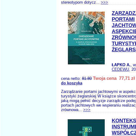
stereotypom dotycz...
>>>
ZARZĄDZ
PORTAMI
JACHTOW
ASPEKCI
ZRÓWNO
TURYSTY
ŻEGLARS
ŁAPKO A.
, 
CEDEWU
, 2
Twoja cena 77,71 zł
cena netto:
81.80
do koszyka
Zarządzanie portami jachtowymi w aspekc
turystyki żeglarskiej W książce skoncentro
jaką mogą pełnić decyzje zarządcze pod
portach jachtowych we wspieraniu realizac
zrównowa...
>>>
KONTEKS
INSTRUM
WSPÓŁC