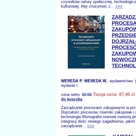
czynników natury społecznej, technologicz
kulturowej. Aby zrozumieć z...
>>>
ZARZĄDZ
PROCESA
ZAKUPOW
PRZEDSI
DOJRZAŁ
PROCESÓ
ZAKUPOW
NOWOCZ
TECHNOL
WEREDA P. WEREDA W.
, wydawnictwo:
wydanie I
Twoja cena 87,40 zł
cena netto:
92.00
do koszyka
Zarządzanie procesami zakupowymi w prze
Dojrzałość procesów, mierniki zakupowe 
technologie Monografia stanowi swoistą pró
integracji dość nowego zagadnienia, jakim 
zarządzanie...
>>>