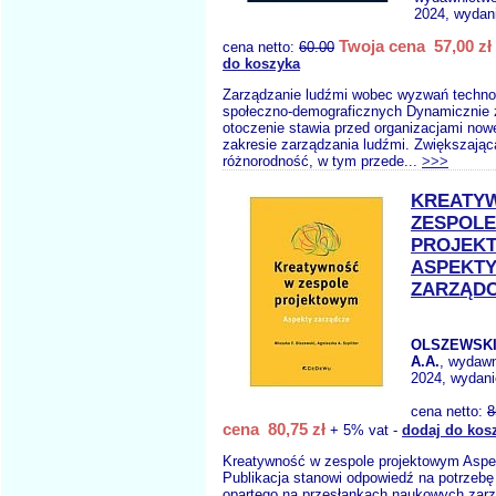
2024, wydani
Twoja cena 57,00 zł
cena netto:
60.00
do koszyka
Zarządzanie ludźmi wobec wyzwań technol
społeczno-demograficznych Dynamicznie z
otoczenie stawia przed organizacjami no
zakresie zarządzania ludźmi. Zwiększając
różnorodność, w tym przede...
>>>
KREATY
ZESPOLE
PROJEK
ASPEKT
ZARZĄD
OLSZEWSKI 
A.A.
, wydaw
2024, wydani
cena netto:
8
cena 80,75 zł
+ 5% vat -
dodaj do kos
Kreatywność w zespole projektowym Aspe
Publikacja stanowi odpowiedź na potrzeb
opartego na przesłankach naukowych zar