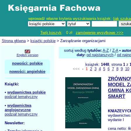
wprowadź własne kryteria wyszukiwania książek: (
jak szuka
Twój koszyk
: 0 zł
zamówienie wysyłkowe >>>
Strona główna
>
książki polskie
> Zarządzanie organizacjami
sortuj według
tytułów:
A-Z
/
Z-A
•
auto
daty:
od najstarszych
/
od najn
English version
nowości: polskie
książek:
1448
, strona
1
z
<<<
-
1
2
3
4
5
6
7
8
9
10
nowości: angielskie
ZRÓWNO
Książki:
MODEL Z
GMINĄ K
•
wydawnictwa polskie
SMART
podział tematyczny
•
wydawnictwa
anglojęzyczne
KNIAZEVYCH
podział tematyczny
wydawnictwo
wydanie I
Newsletter:
cena netto:
9