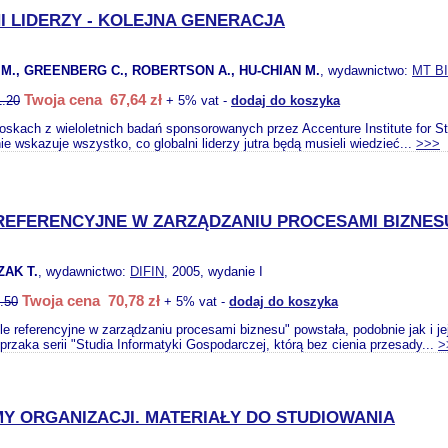
I LIDERZY - KOLEJNA GENERACJA
M., GREENBERG C., ROBERTSON A., HU-CHIAN M.
, wydawnictwo:
MT B
Twoja cena 67,64 zł
1.20
+ 5% vat -
dodaj do koszyka
oskach z wieloletnich badań sponsorowanych przez Accenture Institute for Str
e wskazuje wszystko, co globalni liderzy jutra będą musieli wiedzieć...
>>>
REFERENCYJNE W ZARZĄDZANIU PROCESAMI BIZNES
ZAK T.
, wydawnictwo:
DIFIN
, 2005, wydanie I
Twoja cena 70,78 zł
.50
+ 5% vat -
dodaj do koszyka
e referencyjne w zarządzaniu procesami biznesu" powstała, podobnie jak i j
rzaka serii "Studia Informatyki Gospodarczej, którą bez cienia przesady...
>
Y ORGANIZACJI. MATERIAŁY DO STUDIOWANIA