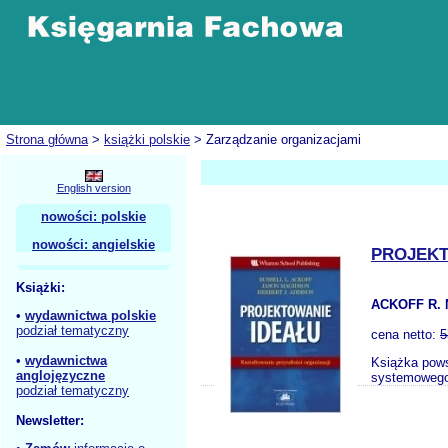
Strona główna
>
książki polskie
> Zarządzanie organizacjami
English version
nowości: polskie
nowości: angielskie
PROJEKT
Książki:
ACKOFF R. 
•
wydawnictwa polskie
podział tematyczny
cena netto:
5
•
wydawnictwa
Książka pows
anglojęzyczne
systemowego 
podział tematyczny
Newsletter: