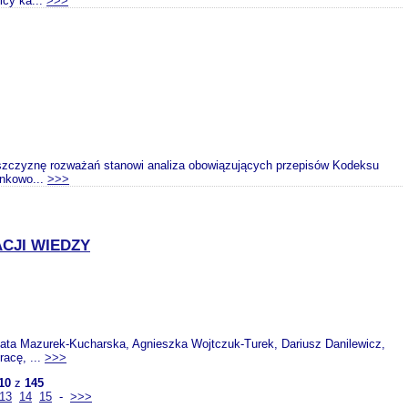
icy ka...
>>>
aszczyznę rozważań stanowi analiza obowiązujących przepisów Kodeksu
unkowo...
>>>
CJI WIEDZY
eata Mazurek-Kucharska, Agnieszka Wojtczuk-Turek, Dariusz Danilewicz,
acę, ...
>>>
10
z
145
13
14
15
-
>>>