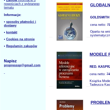
•
Zamów
informacje o
nowościach z wybranego
GLOBALN
tematu
Informacje:
GOLDSMITH 
•
sposoby płatności i
cena netto:
7
dostawy
Oparta na wni
•
kontakt
systematyczni
•
Cookies na stronie
•
Regulamin zakupów
MODELE 
Napisz
propresssp@gmail.com
RED. KASPR
cena netto:
74
Książka Model
Tadeusza Kasp
PROBLEM