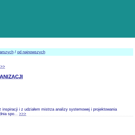
tarszych
/
od najnowszych
>>>
ANIZACJI
nspiracji i z udziałem mistrza analizy systemowej i projektowania
nia spo...
>>>