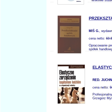
wnikliwe stud
PRZEKSZT
MIŚ G.
, wydaw
cena netto:
69.
Opracowanie pr
spółek handlow
ELASTYC
RED. JUCHN
cena netto:
5
Profesjonaln
Grzegorz Myś