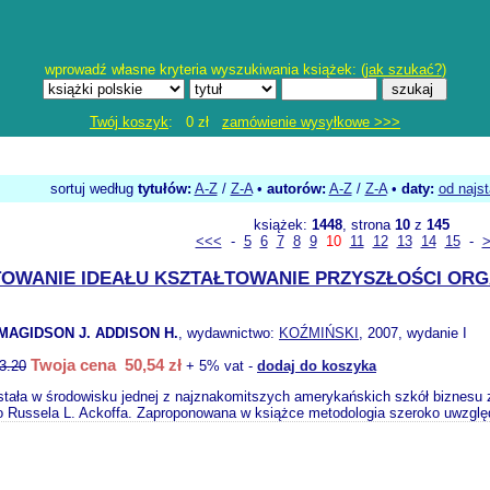
wprowadź własne kryteria wyszukiwania książek: (
jak szukać?
)
Twój koszyk
: 0 zł
zamówienie wysyłkowe >>>
sortuj według
tytułów:
A-Z
/
Z-A
•
autorów:
A-Z
/
Z-A
•
daty:
od najs
książek:
1448
, strona
10
z
145
<<<
-
5
6
7
8
9
10
11
12
13
14
15
-
OWANIE IDEAŁU KSZTAŁTOWANIE PRZYSZŁOŚCI ORG
MAGIDSON J. ADDISON H.
, wydawnictwo:
KOŹMIŃSKI
, 2007, wydanie I
Twoja cena 50,54 zł
3.20
+ 5% vat -
dodaj do koszyka
tała w środowisku jednej z najznakomitszych amerykańskich szkół biznesu z i
Russela L. Ackoffa. Zaproponowana w książce metodologia szeroko uwzględ