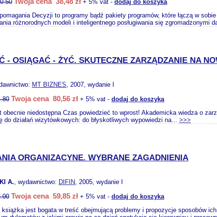
Twoja cena 38,48 zł
0.50
+ 5% vat -
dodaj do koszyka
magania Decyzji to programy bądź pakiety programów, które łączą w sobie m
nia różnorodnych modeli i inteligentnego posługiwania się zgromadzonymi d
 - OSIĄGAĆ - ŻYĆ. SKUTECZNE ZARZĄDZANIE NA NO
ydawnictwo:
MT BIZNES
, 2007, wydanie I
Twoja cena 80,56 zł
.80
+ 5% vat -
dodaj do koszyka
st obecnie niedostępna Czas powiedzieć to wprost! Akademicka wiedza o zar
ię do działań wizytówkowych: do błyskotliwych wypowiedzi na...
>>>
NIA ORGANIZACYNE. WYBRANE ZAGADNIENIA
I A.
, wydawnictwo:
DIFIN
, 2005, wydanie I
Twoja cena 59,85 zł
.00
+ 5% vat -
dodaj do koszyka
książka jest bogata w treść obejmującą problemy i propozycje sposobów ich