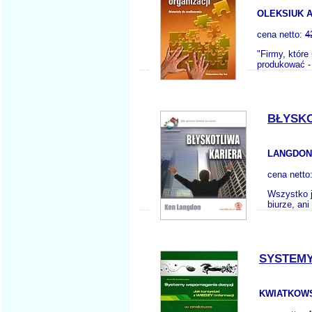
OLEKSIUK A
cena netto:
4
"Firmy, które
produkować - 
BŁYSKO
LANGDON
cena netto
Wszystko j
biurze, an
SYSTEMY
KWIATKOWS