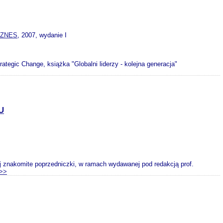
IZNES
, 2007, wydanie I
ategic Change, książka "Globalni liderzy - kolejna generacja"
U
ej znakomite poprzedniczki, w ramach wydawanej pod redakcją prof.
>>