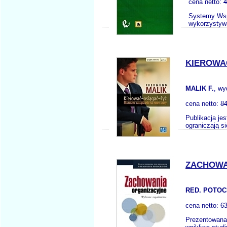
cena netto:
4
Systemy Wspo
wykorzystywa
KIEROWAĆ
MALIK F.
, w
cena netto:
84
Publikacja je
ograniczają s
ZACHOWA
RED. POTOCK
cena netto:
63
Prezentowana 