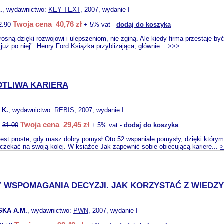
.
, wydawnictwo:
KEY TEXT
, 2007, wydanie I
Twoja cena 40,76 zł
2.90
+ 5% vat -
dodaj do koszyka
 rosną dzięki rozwojowi i ulepszeniom, nie zginą. Ale kiedy firma przestaje b
już po niej". Henry Ford Książka przybliżająca, głównie...
>>>
TLIWA KARIERA
 K.
, wydawnictwo:
REBIS
, 2007, wydanie I
Twoja cena 29,45 zł
:
31.00
+ 5% vat -
dodaj do koszyka
est proste, gdy masz dobry pomysł Oto 52 wspaniałe pomysły, dzięki którym 
i czekać na swoją kolej. W książce Jak zapewnić sobie obiecującą karierę...
>
 WSPOMAGANIA DECYZJI. JAK KORZYSTAĆ Z WIEDZY 
KA A.M.
, wydawnictwo:
PWN
, 2007, wydanie I