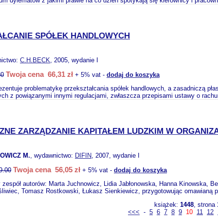
ium dylematów z jakimi prawie na co dzień spotykają się kierownicy i pracown
AŁCANIE SPÓŁEK HANDLOWYCH
nictwo:
C.H.BECK
, 2005, wydanie I
Twoja cena 66,31 zł
80
+ 5% vat -
dodaj do koszyka
ezentuje problematykę przekształcania spółek handlowych, a zasadniczą pł
ych z powiązanymi innymi regulacjami, zwłaszcza przepisami ustawy o rach
ZNE ZARZĄDZANIE KAPITAŁEM LUDZKIM W ORGANIZA
OWICZ M.
, wydawnictwo:
DIFIN
, 2007, wydanie I
Twoja cena 56,05 zł
9.00
+ 5% vat -
dodaj do koszyka
y zespół autorów: Marta Juchnowicz, Lidia Jabłonowska, Hanna Kinowska, B
liwiec, Tomasz Rostkowski, Łukasz Sienkiewicz, przygotowując omawianą pr
książek:
1448
, strona
<<<
-
5
6
7
8
9
10
11
12