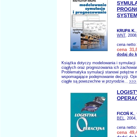
SYMULA
PROGN
SYSTEM
KRUPA K.
WNT
, 2008
cena netto
cena 31,8
dodaj do 
Książka dotyczy modelowania i symulacj
ciągłych oraz prognozowania ich zachowan
Problematyka symulacji stanowi potężne 
wspomagające podejmowanie decyzji. Op
ciągłe są powszechne w przyrodzie...
>>>
LOGIST
OPERA
FICOŃ K.
,
BEL
, 2004,
cena netto
cena 49,4