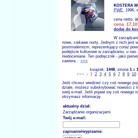
KOSTERA M
PWE
, 1996, 
cena netto:
1
cena 17,10 
dodaj do ko
W zarządzani
nowe, ciekawe nurty. Jednym z nich jest w
postmodernizm, reprezentujący coraz pow
podejście kulturowe w zarządzaniu, u nas 
niedoceniane. Ten podręcznik - jako pierw
zawiera...
>>>
książek:
1448
, strona
1
z
<<<
-
1
2
3
4
5
6
7
8
9
10
Jeśli chcesz wiedzieć czy coś nowego poj
dziale, możesz subskrybować nowości z t
swój e-mail. Jeśli pojawi się coś nowego n
otrzymasz informację.
aktualny dział:
Zarządzanie organizacjami
Twój e-mail:
zapisanie/wypisanie: