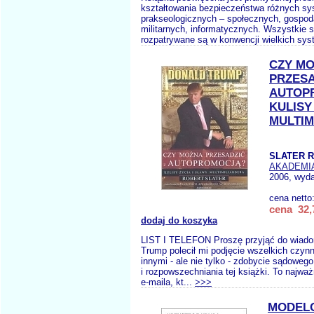
kształtowania bezpieczeństwa różnych s
prakseologicznych – społecznych, gospod
militarnych, informatycznych. Wszystkie 
rozpatrywane są w konwencji wielkich sys
CZY M
PRZESA
AUTOP
KULISY
MULTIM
SLATER R
AKADEMI
2006, wyda
cena netto
cena 32,
dodaj do koszyka
LIST I TELEFON Proszę przyjąć do wiado
Trump polecił mi podjęcie wszelkich czynn
innymi - ale nie tylko - zdobycie sądowego
i rozpowszechniania tej książki. To najważ
e-maila, kt...
>>>
MODEL