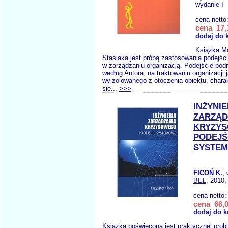
wydanie I
cena netto
cena 17,
dodaj do 
Książka M
Stasiaka jest próbą zastosowania podejś
w zarządzaniu organizacją. Podejście pod
według Autora, na traktowaniu organizacji 
wyizolowanego z otoczenia obiektu, chara
się...
>>>
INŻYNIE
ZARZĄD
KRYZY
PODEJŚ
SYSTE
FICOŃ K.
,
BEL
, 2010,
cena netto
cena 66,0
dodaj do 
Książka poświęcona jest praktycznej pro