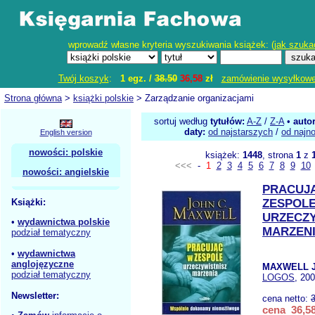
wprowadź własne kryteria wyszukiwania książek: (
jak szuka
Twój koszyk
:
1 egz. /
38.50
36,58
zł
zamówienie wysyłkow
Strona główna
>
książki polskie
> Zarządzanie organizacjami
sortuj według
tytułów:
A-Z
/
Z-A
•
auto
daty:
od najstarszych
/
od najn
English version
nowości: polskie
książek:
1448
, strona
1
z
<<<
-
1
2
3
4
5
6
7
8
9
10
nowości: angielskie
PRACUJ
Książki:
ZESPOL
URZECZY
•
wydawnictwa polskie
MARZEN
podział tematyczny
•
wydawnictwa
anglojęzyczne
MAXWELL J
podział tematyczny
LOGOS
, 20
Newsletter:
cena netto:
cena 36,58