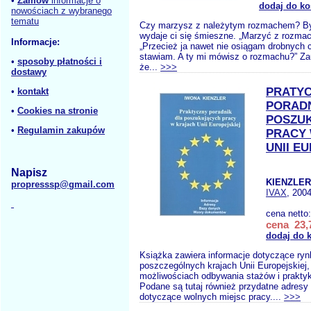
•
Zamów
informacje o
dodaj do ko
nowościach z wybranego
tematu
Czy marzysz z należytym rozmachem? By
wydaje ci się śmieszne. „Marzyć z rozma
Informacje:
„Przecież ja nawet nie osiągam drobnych c
stawiam. A ty mi mówisz o rozmachu?” Z
•
sposoby płatności i
że...
>>>
dostawy
PRATY
•
kontakt
PORADN
•
Cookies na stronie
POSZU
•
Regulamin zakupów
PRACY
UNII E
Napisz
KIENZLER 
propresssp@gmail.com
IVAX
, 2004
cena netto
cena 23,7
dodaj do 
Książka zawiera informacje dotyczące ryn
poszczególnych krajach Unii Europejskiej,
możliwościach odbywania stażów i prakty
Podane są tutaj również przydatne adresy
dotyczące wolnych miejsc pracy....
>>>