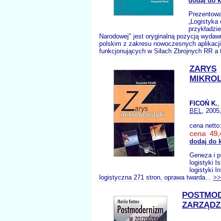
dodaj do 
Prezentowa
„Logistyka 
przykładzie
Narodowej" jest oryginalną pozycją wydaw
polskim z zakresu nowoczesnych aplikacji
funkcjonujących w Siłach Zbrojnych RR a 
ZARYS
MIKROL
FICOŃ K.
,
BEL
, 2005
cena netto
cena 49,
dodaj do 
Geneza i p
logistyki I
logistyki I
logistyczna 271 stron, oprawa twarda...
>>
POSTMOD
ZARZĄDZ