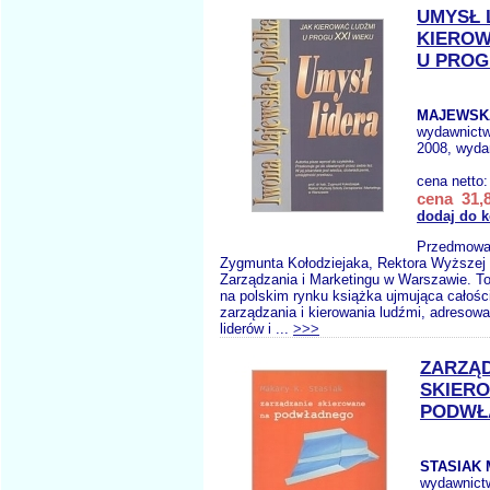
UMYSŁ 
KIEROW
U PROG
MAJEWSK
wydawnict
2008, wydan
cena netto
cena 31,8
dodaj do 
Przedmowa p
Zygmunta Kołodziejaka, Rektora Wyższej
Zarządzania i Marketingu w Warszawie. T
na polskim rynku książka ujmująca całoś
zarządzania i kierowania ludźmi, adresowa
liderów i ...
>>>
ZARZĄ
SKIER
PODWŁ
STASIAK 
wydawnict