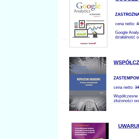
ZASTROŻNA
cena netto:
4
Google Analy
działalność o
WSPÓŁCZ
ZASTEMPOWS
cena netto:
34
Współczesne 
złożoności or
UWARUN