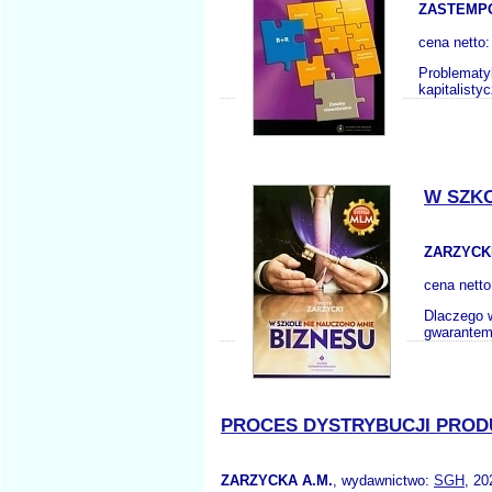
ZASTEMPO
cena netto
Problematy
kapitalisty
W SZKO
ZARZYCKI
cena nett
Dlaczego w
gwarantem 
PROCES DYSTRYBUCJI PRO
ZARZYCKA A.M.
, wydawnictwo:
SGH
, 20