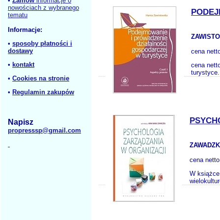
•
Zamów
informacje o
nowościach z wybranego
PODEJ
tematu
Informacje:
ZAWISTO
•
sposoby płatności i
dostawy
cena nett
•
kontakt
cena nett
turystyce
•
Cookies na stronie
•
Regulamin zakupów
PSYCH
Napisz
propresssp@gmail.com
ZAWADZK
cena nett
W książce 
wielokultu