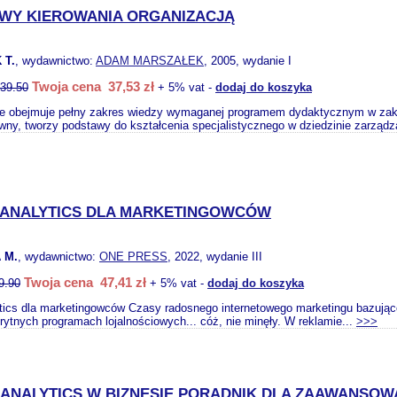
WY KIEROWANIA ORGANIZACJĄ
 T.
, wydawnictwo:
ADAM MARSZAŁEK
, 2005, wydanie I
Twoja cena 37,53 zł
39.50
+ 5% vat -
dodaj do koszyka
e obejmuje pełny zakres wiedzy wymaganej programem dydaktycznym w zakres
ny, tworzy podstawy do kształcenia specjalistycznego w dziedzinie zarządza
ANALYTICS DLA MARKETINGOWCÓW
 M.
, wydawnictwo:
ONE PRESS
, 2022, wydanie III
Twoja cena 47,41 zł
9.90
+ 5% vat -
dodaj do koszyka
tics dla marketingowców Czasy radosnego internetowego marketingu bazują
prytnych programach lojalnościowych... cóż, nie minęły. W reklamie...
>>>
ANALYTICS W BIZNESIE PORADNIK DLA ZAAWANSO