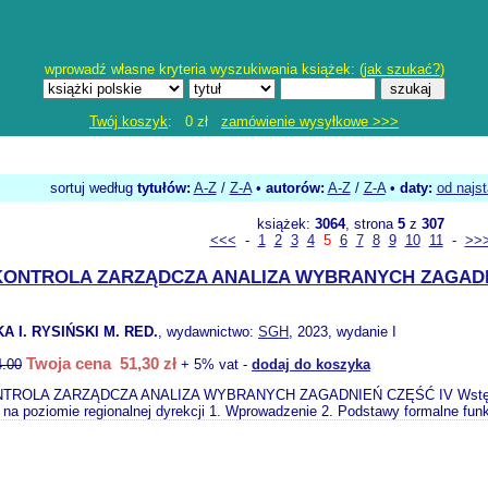
wprowadź własne kryteria wyszukiwania książek: (
jak szukać?
)
Twój koszyk
: 0 zł
zamówienie wysyłkowe >>>
sortuj według
tytułów:
A-Z
/
Z-A
•
autorów:
A-Z
/
Z-A
•
daty:
od najs
książek:
3064
, strona
5
z
307
<<<
-
1
2
3
4
5
6
7
8
9
10
11
-
>>
 KONTROLA ZARZĄDCZA ANALIZA WYBRANYCH ZAGADN
 I. RYSIŃSKI M. RED.
, wydawnictwo:
SGH
, 2023, wydanie I
Twoja cena 51,30 zł
4.00
+ 5% vat -
dodaj do koszyka
TROLA ZARZĄDCZA ANALIZA WYBRANYCH ZAGADNIEŃ CZĘŚĆ IV Wstęp Maria 
a poziomie regionalnej dyrekcji 1. Wprowadzenie 2. Podstawy formalne funk