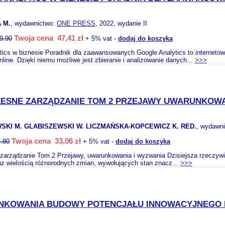
 M.
, wydawnictwo:
ONE PRESS
, 2022, wydanie II
Twoja cena 47,41 zł
9.90
+ 5% vat -
dodaj do koszyka
tics w biznesie Poradnik dla zaawansowanych Google Analytics to internetowe
nline. Dzięki niemu możliwe jest zbieranie i analizowanie danych...
>>>
ESNE ZARZĄDZANIE TOM 2 PRZEJAWY UWARUNKOWA
KI M. GLABISZEWSKI W. LICZMAŃSKA-KOPCEWICZ K. RED.
, wydawn
Twoja cena 33,06 zł
.80
+ 5% vat -
dodaj do koszyka
zarządzanie Tom 2 Przejawy, uwarunkowania i wyzwania Dzisiejsza rzeczyw
az wielością różnorodnych zmian, wywołujących stan znacz...
>>>
KOWANIA BUDOWY POTENCJAŁU INNOWACYJNEGO 