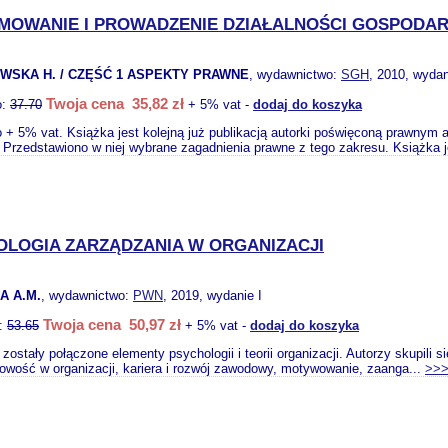
MOWANIE I PROWADZENIE DZIAŁALNOŚCI GOSPODAR
WSKA H. / CZĘŚĆ 1 ASPEKTY PRAWNE
, wydawnictwo:
SGH
, 2010, wydan
Twoja cena 35,82 zł
o:
37.70
+ 5% vat -
dodaj do koszyka
o + 5% vat. Książka jest kolejną już publikacją autorki poświęconą prawnym
. Przedstawiono w niej wybrane zagadnienia prawne z tego zakresu. Książka j
OLOGIA ZARZĄDZANIA W ORGANIZACJI
A A.M.
, wydawnictwo:
PWN
, 2019, wydanie I
Twoja cena 50,97 zł
o:
53.65
+ 5% vat -
dodaj do koszyka
zostały połączone elementy psychologii i teorii organizacji. Autorzy skupili
rowość w organizacji, kariera i rozwój zawodowy, motywowanie, zaanga...
>>