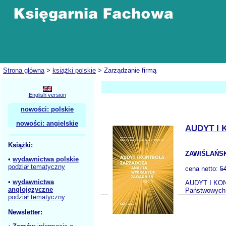
Strona główna
>
książki polskie
> Zarządzanie firmą
English version
nowości: polskie
nowości: angielskie
AUDYT I
Książki:
ZAWIŚLAŃSKA
•
wydawnictwa polskie
podział tematyczny
cena netto:
5
•
wydawnictwa
AUDYT I KON
anglojęzyczne
Państwowych n
podział tematyczny
Newsletter: