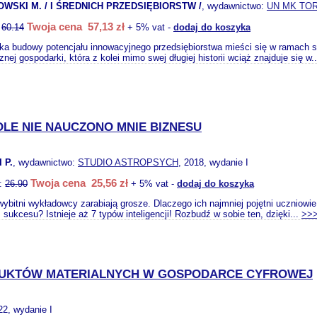
WSKI M. / I ŚREDNICH PRZEDSIĘBIORSTW /
, wydawnictwo:
UN MK TO
Twoja cena 57,13 zł
:
60.14
+ 5% vat -
dodaj do koszyka
ka budowy potencjału innowacyjnego przedsiębiorstwa mieści się w ramach 
cznej gospodarki, która z kolei mimo swej długiej historii wciąż znajduje się w.
LE NIE NAUCZONO MNIE BIZNESU
 P.
, wydawnictwo:
STUDIO ASTROPSYCH
, 2018, wydanie I
Twoja cena 25,56 zł
o:
26.90
+ 5% vat -
dodaj do koszyka
ybitni wykładowcy zarabiają grosze. Dlaczego ich najmniej pojętni uczniowie
sukcesu? Istnieje aż 7 typów inteligencji! Rozbudź w sobie ten, dzięki...
>>
DUKTÓW MATERIALNYCH W GOSPODARCE CYFROWEJ
22, wydanie I