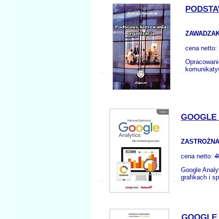
PODSTA
ZAWADZAK
cena netto:
Opracowani
komunikatyw
GOOGLE 
ZASTROŻNA
cena netto:
4
Google Analy
grafikach i s
GOOGLE 