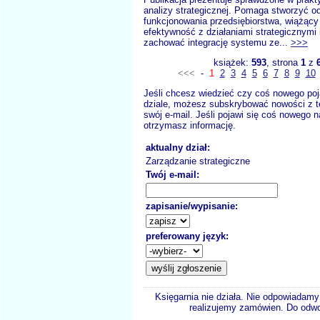
analizy strategicznej. Pomaga stworzyć o
funkcjonowania przedsiębiorstwa, wiążący
efektywność z działaniami strategicznymi 
zachować integrację systemu ze...
>>>
książek:
593
, strona
1
z
<<<
-
1
2
3
4
5
6
7
8
9
10
Jeśli chcesz wiedzieć czy coś nowego poj
dziale, możesz subskrybować nowości z t
swój e-mail. Jeśli pojawi się coś nowego n
otrzymasz informację.
aktualny dział:
Zarządzanie strategiczne
Twój e-mail:
zapisanie/wypisanie:
preferowany język:
Księgarnia nie działa. Nie odpowiadamy 
realizujemy zamówien. Do odwol