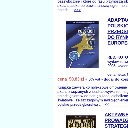
bezzwłocznie i które od razu przynoszą s
skala spadku obrotów stanowią ogromne z
przedsi...
>>>
ADAPTA
POLSKI
PRZEDS
DO RYNK
EUROPE
RED. KOTO
wydawnictw
2008, wydan
cena netto:
cena 50,83 zł
+ 5% vat -
dodaj do kos
Książka zawiera kompleksowe omówienie w
szans związanych z dostosowywaniem się
przedsiębiorstw do postępującej globalizac
światowej, ze szczególnym uwzględnieniem
polskie przedsiębiorstwa ...
>>>
AKTYWNE
PROWADZ
STRATEGI