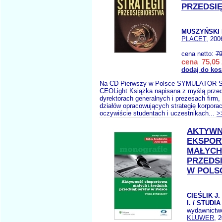
PRZEDSI
MUSZYŃSKI 
PLACET
, 200
cena netto:
79
cena 75,05 
dodaj do kos
Na CD Pierwszy w Polsce SYMULATOR
CEOLight Książka napisana z myślą prze
dyrektorach generalnych i prezesach firm, 
działów opracowujących strategię korporac
oczywiście studentach i uczestnikach...
>
AKTYW
EKSPO
MAŁYCH
PRZEDS
W POLS
CIEŚLIK J
I. / STUD
wydawnictw
KLUWER
, 