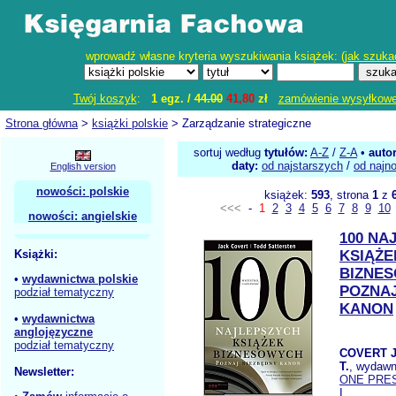
wprowadź własne kryteria wyszukiwania książek: (
jak szuka
Twój koszyk
:
1 egz. /
44.00
41,80
zł
zamówienie wysyłkow
Strona główna
>
książki polskie
> Zarządzanie strategiczne
sortuj według
tytułów:
A-Z
/
Z-A
•
auto
daty:
od najstarszych
/
od najn
English version
nowości: polskie
książek:
593
, strona
1
z
<<<
-
1
2
3
4
5
6
7
8
9
10
nowości: angielskie
100 NA
Książki:
KSIĄŻE
BIZNE
•
wydawnictwa polskie
POZNAJ
podział tematyczny
KANON
•
wydawnictwa
anglojęzyczne
podział tematyczny
COVERT J
T.
, wydawn
Newsletter:
ONE PRE
I