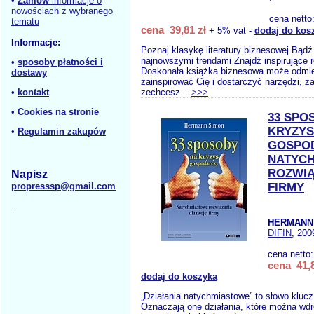
•
Zamów
informacje o
nowościach z wybranego
cena netto
tematu
cena 39,81 zł
+ 5% vat -
dodaj do kos
Informacje:
Poznaj klasykę literatury biznesowej Bądź
najnowszymi trendami Znajdź inspirujące 
•
sposoby płatności i
Doskonała książka biznesowa może odmie
dostawy
zainspirować Cię i dostarczyć narzędzi, 
•
kontakt
zechcesz...
>>>
•
Cookies na stronie
33 SPO
KRYZYS
•
Regulamin zakupów
GOSPO
NATYC
ROZWIĄ
Napisz
propresssp@gmail.com
FIRMY
HERMANN 
DIFIN
, 200
cena netto
cena 41,8
dodaj do koszyka
„Działania natychmiastowe” to słowo klucz 
Oznaczają one działania, które można wd