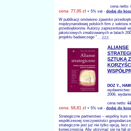
cena netto:
cena 77,05 zł
+ 5% vat -
dodaj do kos
W publikacji omówiono zjawisko przedsięb
międzynarodowej polskich firm z sektora m
przedsiębiorstw. Autorzy zaprezentowali w
jakościowych zrealizowanych w latach 20
projektu badawczego "...
>>>
ALIANSE
STRATEG
SZTUKA 
KORZYŚC
WSPÓŁP
DOZ Y., HAM
wydawnictwo
2006, wydanie
cena netto:
6
cena 58,81 zł
+ 5% vat -
dodaj do kos
Strategiczne partnerstwo -- wspólny kurs
współczesnej rzeczywistości gospodarczej
strategiczne jest już nie tylko opcją, lecz 
koniecznością. Aby utrzymać się na fali p