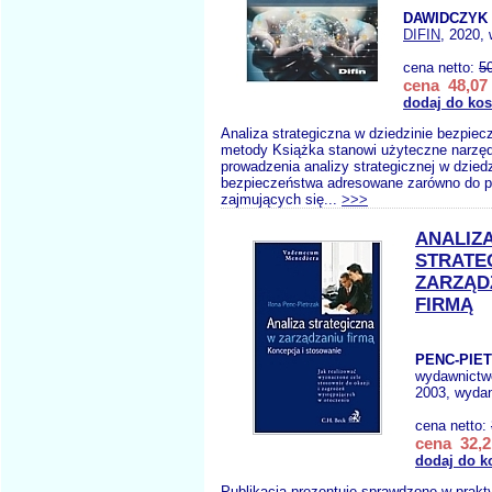
DAWIDCZYK 
DIFIN
, 2020, 
cena netto:
5
cena 48,07 
dodaj do ko
Analiza strategiczna w dziedzinie bezpie
metody Książka stanowi użyteczne narzęd
prowadzenia analizy strategicznej w dziedz
bezpieczeństwa adresowane zarówno do p
zajmujących się...
>>>
ANALIZ
STRATE
ZARZĄD
FIRMĄ
PENC-PIET
wydawnictw
2003, wydan
cena netto:
cena 32,2
dodaj do k
Publikacja prezentuje sprawdzone w prak