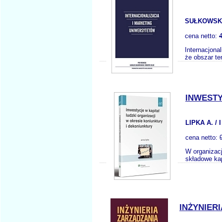
SUŁKOWSKI 
cena netto:
Internacjona
że obszar ten
INWESTY
LIPKA A. /
cena netto:
W organizacj
składowe kap
INŻYNIER