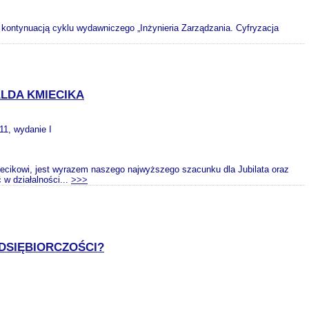
t kontynuacją cyklu wydawniczego „Inżynieria Zarządzania. Cyfryzacja
ALDA KMIECIKA
011, wydanie I
ecikowi, jest wyrazem naszego najwyższego szacunku dla Jubilata oraz
w działalności...
>>>
DSIĘBIORCZOŚCI?