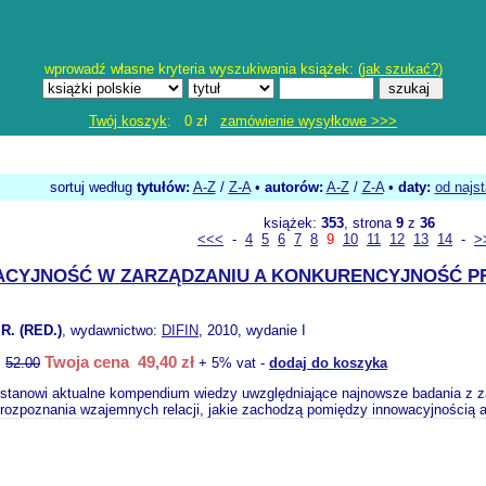
wprowadź własne kryteria wyszukiwania książek: (
jak szukać?
)
Twój koszyk
: 0 zł
zamówienie wysyłkowe >>>
sortuj według
tytułów:
A-Z
/
Z-A
•
autorów:
A-Z
/
Z-A
•
daty:
od najs
książek:
353
, strona
9
z
36
<<<
-
4
5
6
7
8
9
10
11
12
13
14
-
>
ACYJNOŚĆ W ZARZĄDZANIU A KONKURENCYJNOŚĆ P
R. (RED.)
, wydawnictwo:
DIFIN
, 2010, wydanie I
Twoja cena 49,40 zł
:
52.00
+ 5% vat -
dodaj do koszyka
 stanowi aktualne kompendium wiedzy uwzględniające najnowsze badania z za
rozpoznania wzajemnych relacji, jakie zachodzą pomiędzy innowacyjnością a