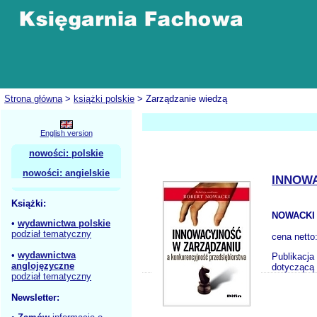
Strona główna
>
książki polskie
> Zarządzanie wiedzą
English version
nowości: polskie
nowości: angielskie
INNOW
Książki:
NOWACKI 
•
wydawnictwa polskie
podział tematyczny
cena netto
•
wydawnictwa
Publikacja
anglojęzyczne
dotyczącą 
podział tematyczny
Newsletter: