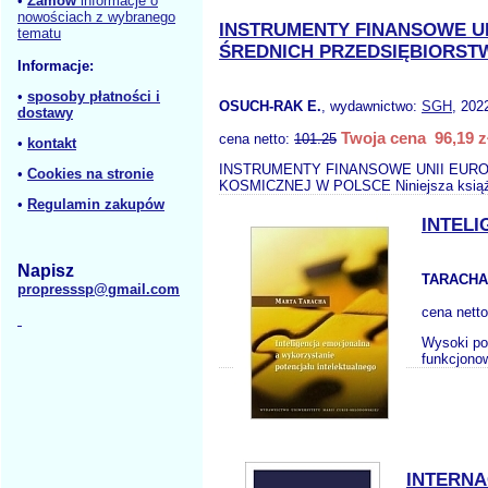
•
Zamów
informacje o
nowościach z wybranego
INSTRUMENTY FINANSOWE UN
tematu
ŚREDNICH PRZEDSIĘBIORST
Informacje:
•
sposoby płatności i
OSUCH-RAK E.
, wydawnictwo:
SGH
, 202
dostawy
Twoja cena 96,19 z
cena netto:
101.25
•
kontakt
INSTRUMENTY FINANSOWE UNII EURO
•
Cookies na stronie
KOSMICZNEJ W POLSCE Niniejsza książka
•
Regulamin zakupów
INTEL
Napisz
TARACHA
propresssp@gmail.com
cena nett
Wysoki poz
funkcjonow
INTERNA