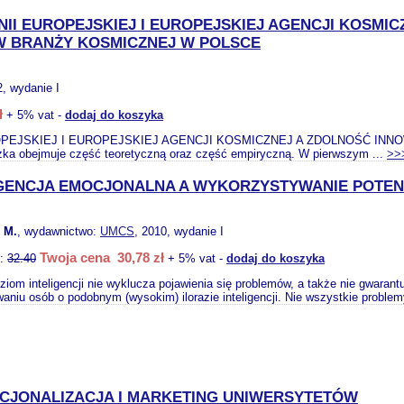
II EUROPEJSKIEJ I EUROPEJSKIEJ AGENCJI KOSMI
W BRANŻY KOSMICZNEJ W POLSCE
2, wydanie I
ł
+ 5% vat -
dodaj do koszyka
PEJSKIEJ I EUROPEJSKIEJ AGENCJI KOSMICZNEJ A ZDOLNOŚĆ IN
 obejmuje część teoretyczną oraz część empiryczną. W pierwszym ...
>>
IGENCJA EMOCJONALNA A WYKORZYSTYWANIE POTE
 M.
, wydawnictwo:
UMCS
, 2010, wydanie I
Twoja cena 30,78 zł
o:
32.40
+ 5% vat -
dodaj do koszyka
iom inteligencji nie wyklucza pojawienia się problemów, a także nie gwaran
aniu osób o podobnym (wysokim) ilorazie inteligencji. Nie wszystkie problem
CJONALIZACJA I MARKETING UNIWERSYTETÓW