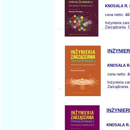
KNOSALA R. 
cena netto:
10
Inżynieria zar
Zarządzania. C
INŻYNIE
KNOSALA R.
cena netto:
1
Inżynieria z
Zarządzania. 
INŻYNIE
KNOSALA R.