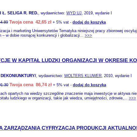
Ł. SELIGA R. RED.
, wydawnictwo:
WYD UJ
, 2019, wydanie I
Twoja cena 42,65 zł
44.89
+ 5% vat -
dodaj do koszyka
lizacja i marketing Uniwersytetów Tematyka niniejszej pracy zbiorowej oscyl
 – w dobie rosnącej konkurencji i globalizacji...
>>>
CJE W KAPITAŁ LUDZKI ORGANIZACJI W OKRESIE KO
 I DEKONIUNKTURY/
, wydawnictwo:
WOLTERS KLUWER
, 2010, wydanie I
Twoja cena 86,74 zł
91.30
+ 5% vat -
dodaj do koszyka
ach opartych na wiedzy szczególne znaczenie maja inwestycje w aktywa niema
itału ludzkiego w organizacji, takie jak wiedza, umiejętności, zdrowie,...
>>>
IA ZARZĄDZANIA CYFRYZACJA PRODUKCJI AKTUALNO