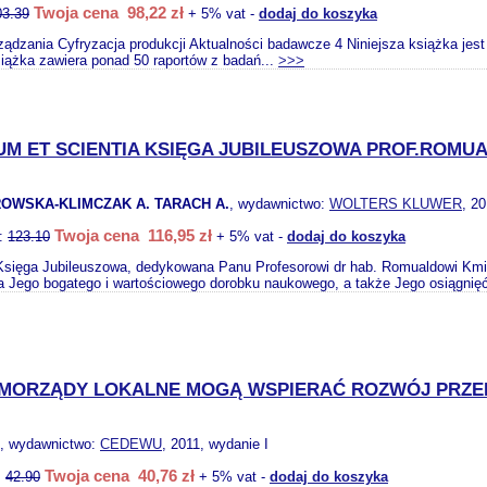
Twoja cena 98,22 zł
03.39
+ 5% vat -
dodaj do koszyka
rządzania Cyfryzacja produkcji Aktualności badawcze 4 Niniejsza książka jes
siążka zawiera ponad 50 raportów z badań...
>>>
UM ET SCIENTIA KSIĘGA JUBILEUSZOWA PROF.ROMU
OWSKA-KLIMCZAK A. TARACH A.
, wydawnictwo:
WOLTERS KLUWER
, 2
Twoja cena 116,95 zł
o:
123.10
+ 5% vat -
dodaj do koszyka
 Księga Jubileuszowa, dedykowana Panu Profesorowi dr hab. Romualdowi Kmi
a Jego bogatego i wartościowego dorobku naukowego, a także Jego osiągnięć 
AMORZĄDY LOKALNE MOGĄ WSPIERAĆ ROZWÓJ PRZE
, wydawnictwo:
CEDEWU
, 2011, wydanie I
Twoja cena 40,76 zł
:
42.90
+ 5% vat -
dodaj do koszyka