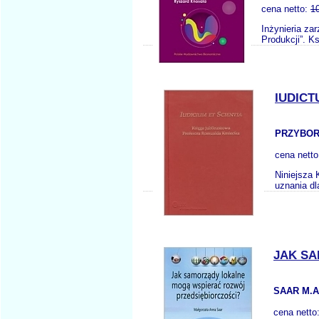
cena netto:
1
Inżynieria za
Produkcji”. K
IUDICT
PRZYBOR
cena nett
Niniejsza
uznania dl
JAK S
SAAR M.A
cena netto