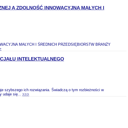
CZNEJ A ZDOLNOŚĆ INNOWACYJNA MAŁYCH I
NOWACYJNA MAŁYCH I ŚREDNICH PRZEDSIĘBIORSTW BRANŻY
>
NCJAŁU INTELEKTUALNEGO
tuje szybszego ich rozwiązania. Świadczą o tym rozbieżności w
y udaje się...
>>>