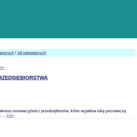
tarszych
/
od najnowszych
>>
RZEDSIĘBIORSTWA
kresu innowacyjności przedsiębiorstw, które wypełnia lukę poznawczą
 ...
>>>