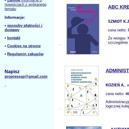
•
Zamów
informacje o
nowościach z wybranego
ABC KR
tematu
Informacje:
SZMIDT K.J
•
sposoby płatności i
dostawy
cena netto:
•
kontakt
Ze wstępu: K
szczególnie 
•
Cookies na stronie
•
Regulamin zakupów
ADMINIS
Napisz
propresssp@gmail.com
KOZIEŃ A.
, 
cena netto:
4
Administracy
logicznej kol