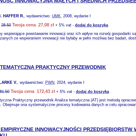
OŚĆ INNOWACYJNA MAŁYCH I ŚREDNICH PRZEDSIEB
. HAFFER R.
, wydawnictwo:
UMK
, 2008, wydanie I
Twoja cena 27,08 zł
:
28.50
+ 5% vat -
dodaj do koszyka
 wspierające powstawanie innowacji oraz ich wpływ na rozwój gospodarki są
zanych ze wspieraniem innowacji nie byłaby w pełni możliwa bez badań, dost
 TEMATYCZNA PRAKTYCZNY PRZEWODNIK
LARKE V.
, wydawnictwo:
PWN
, 2024, wydanie I
Twoja cena 172,43 zł
81.50
+ 5% vat -
dodaj do koszyka
tyczna Praktyczny przewodnik Analiza tematyczna (AT) jest metodą opracowy
. Obejmuje ona systematyczne procesy kodowania danych w celu opracowan
 EMPIRYCZNE INNOWACYJNOŚCI PRZEDSIĘBIORSTW 
DKU