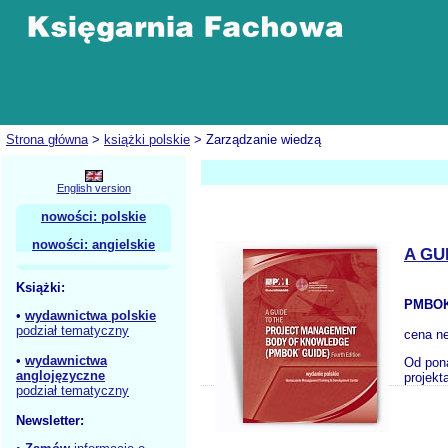
Strona główna
>
książki polskie
> Zarządzanie wiedzą
English version
nowości: polskie
nowości: angielskie
A GU
Książki:
PMBOK
•
wydawnictwa polskie
podział tematyczny
cena ne
•
wydawnictwa
Od pona
anglojęzyczne
projekt
podział tematyczny
Newsletter: