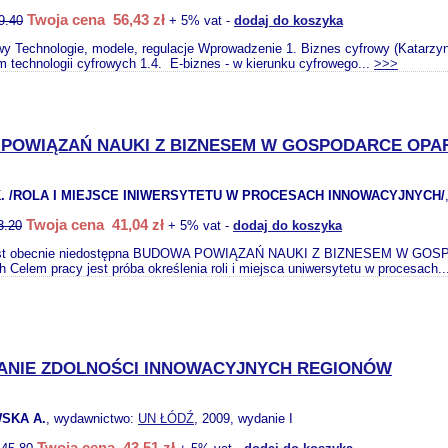
Twoja cena 56,43 zł
9.40
+ 5% vat -
dodaj do koszyka
wy Technologie, modele, regulacje Wprowadzenie 1. Biznes cyfrowy (Katarzy
m technologii cyfrowych 1.4. E-biznes - w kierunku cyfrowego...
>>>
POWIĄZAŃ NAUKI Z BIZNESEM W GOSPODARCE OPAR
. /ROLA I MIEJSCE INIWERSYTETU W PROCESACH INNOWACYJNYCH/
Twoja cena 41,04 zł
3.20
+ 5% vat -
dodaj do koszyka
jest obecnie niedostępna BUDOWA POWIĄZAŃ NAUKI Z BIZNESEM W GOSP
 Celem pracy jest próba określenia roli i miejsca uniwersytetu w procesach.
NIE ZDOLNOŚCI INNOWACYJNYCH REGIONÓW
SKA A.
, wydawnictwo:
UN ŁÓDŹ
, 2009, wydanie I
Twoja cena 43,51 zł