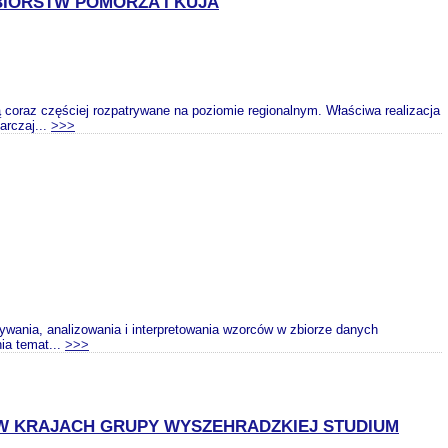
IORSTW POMORZA I KUJA
 coraz częściej rozpatrywane na poziomie regionalnym. Właściwa realizacja
arczaj...
>>>
wania, analizowania i interpretowania wzorców w zbiorze danych
ia temat...
>>>
W KRAJACH GRUPY WYSZEHRADZKIEJ STUDIUM