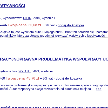
EATYWNOŚCI
.
, wydawnictwo:
DIFIN
, 2010, wydanie I
Twoja cena 50,68 zł
53.35
+ 5% vat -
dodaj do koszyka
siążka ta jest wynikiem buntu. Mojego buntu. Bunt ten narodził się i narast
poradników, które za główny przedmiot rozważań wzięły sobie kreatywność i 
TRACYJNOPRAWNA PROBLEMATYKA WSPÓŁPRACY UC
wydawnictwo:
WYD UJ
, 2021, wydanie I
Twoja cena 43,70 zł
6.00
+ 5% vat -
dodaj do koszyka
jnoprawna problematyka współpracy uczelni z otoczeniem społeczno-gospoda
ejności. Autor rozpoczyna swoje rozważania od określenia miejsca ...
>>>