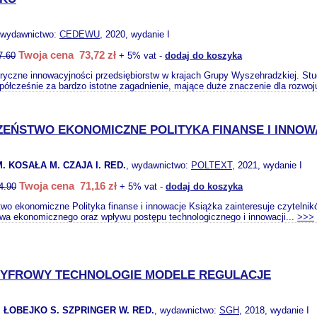
 wydawnictwo:
CEDEWU
, 2020, wydanie I
Twoja cena 73,72 zł
7.60
+ 5% vat -
dodaj do koszyka
ryczne innowacyjności przedsiębiorstw w krajach Grupy Wyszehradzkiej. Stu
ółcześnie za bardzo istotne zagadnienie, mające duże znaczenie dla rozwoj
ZEŃSTWO EKONOMICZNE POLITYKA FINANSE I INNOW
. KOSAŁA M. CZAJA I. RED.
, wydawnictwo:
POLTEXT
, 2021, wydanie I
Twoja cena 71,16 zł
4.90
+ 5% vat -
dodaj do koszyka
wo ekonomiczne Polityka finanse i innowacje Książka zainteresuje czytelnikó
wa ekonomicznego oraz wpływu postępu technologicznego i innowacji...
>>>
CYFROWY TECHNOLOGIE MODELE REGULACJE
 ŁOBEJKO S. SZPRINGER W. RED.
, wydawnictwo:
SGH
, 2018, wydanie I