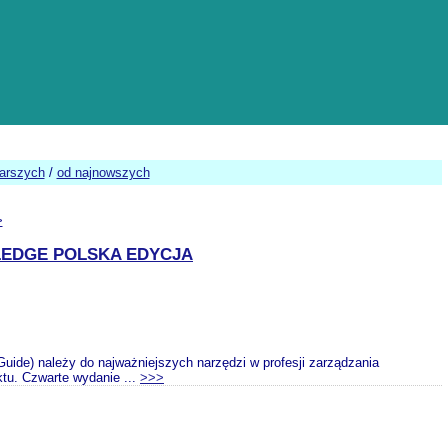
tarszych
/
od najnowszych
>
LEDGE POLSKA EDYCJA
de) należy do najważniejszych narzędzi w profesji zarządzania
ktu. Czwarte wydanie ...
>>>