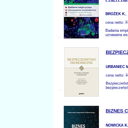
BROŻEK K.
,
cena netto:
7
Badania empi
uznawana wsp
BEZPIEC
URBANIEC M
cena netto:
7
Bezpieczeńst
bezpieczeńst
BIZNES 
NOWICKA K.