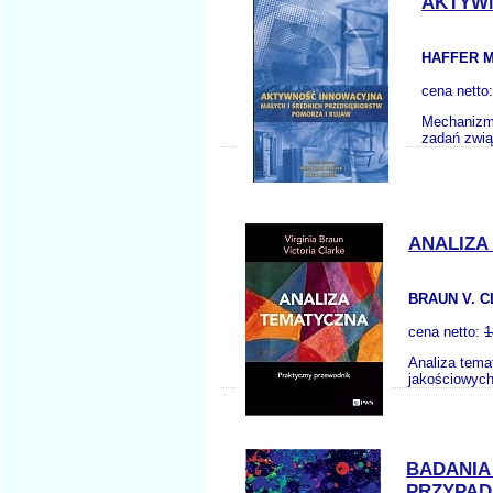
AKTYWN
HAFFER M
cena netto
Mechanizmy
zadań zwią
ANALIZA
BRAUN V. C
cena netto:
1
Analiza tema
jakościowych
BADANIA
PRZYPA