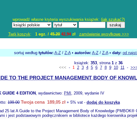
wprowadź własne kryteria wyszukiwania książek: (
jak szukać?
)
Twój koszyk
:
1 egz. /
45.20
42,94
zł
zamówienie wysyłkowe >>>
sortuj według
tytułów:
A-Z
/
Z-A
•
autorów:
A-Z
/
Z-A
•
daty:
od najs
książek:
353
, strona
1
z
36
<<<
-
1
2
3
4
5
6
7
8
9
10
11
-
>>
IDE TO THE PROJECT MANAGEMENT BODY OF KNOW
 GUIDE 4 EDITION
, wydawnictwo:
PMI
, 2009, wydanie IV
Twoja cena 189,05 zł
tto:
199.00
+ 5% vat -
dodaj do koszyka
d 25 lat A Guide to the Project Management Body of Knowledge (PMBOK® Gui
ami i jest podstawowym podręcznikiem w bibliotece każdego kierownika proje