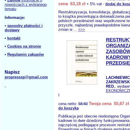
•
Zamów
informacje o
cena 63,18 zł
+ 5% vat -
dodaj do kos
nowościach z wybranego
tematu
Restrukturyzacja, konsolidacja, globalizac
to książka prezentująca doświadczenia pi
Informacje:
polskich przeobrażeń oraz współczesne te
przyszłe, najbardziej prawdopodobne kieru
•
sposoby płatności i
zmian w ...
>>>
dostawy
•
kontakt
RESTRUK
ORGANIZA
•
Cookies na stronie
ZASOBÓ
•
Regulamin zakupów
KADROW
PRZEDSI
Napisz
propresssp@gmail.com
LACHNIEWIC
ZAKRZEWSKA
RED.
, wydaw
EKONOMICZ
I
Twoja cena 55,67 zł
cena netto:
58.60
do koszyka
Publikacja jest obecnie niedostępna Organ
kadrowe to dwie dziedziny funkcjonowania
najczęściej podlegające procesom restruk
Prowadzone w firmach działania restruktur