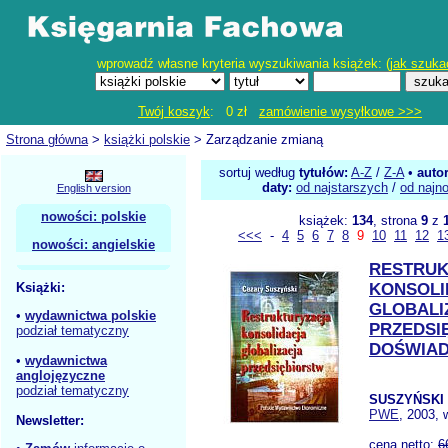
wprowadź własne kryteria wyszukiwania książek: (
jak szuka
Twój koszyk
: 0 zł
zamówienie wysyłkowe >>>
Strona główna
>
książki polskie
> Zarządzanie zmianą
sortuj według
tytułów:
A-Z
/
Z-A
•
auto
daty:
od najstarszych
/
od najn
English version
nowości: polskie
książek:
134
, strona
9
z
<<<
-
4
5
6
7
8
9
10
11
12
1
nowości: angielskie
RESTRUK
Książki:
KONSOLI
GLOBALI
•
wydawnictwa polskie
PRZEDSI
podział tematyczny
DOŚWIA
•
wydawnictwa
anglojęzyczne
podział tematyczny
SUSZYŃSKI 
PWE
, 2003, 
Newsletter:
cena netto:
6