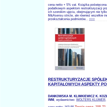
cena netto + 5% vat. Książka poświęcona
podatkowym aspektom restrukturyzacji pr
ich szerokim ujęciu, obejmującym nie tylk
M&Asensu stricte, ale również wszelkie in
przekształcenia podmiotów...
>>>
RESTRUKTURYZACJE SPÓŁE
KAPITAŁOWYCH ASPEKTY P
DANKOWSKA M. KLIMKIEWICZ K. KOZ
INNI
, wydawnictwo:
WOLTERS KLUWER
,
Twoja cena 155,71 
cena netto:
163.90