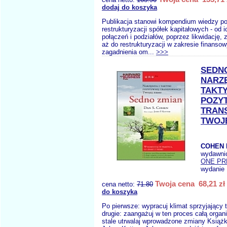
dodaj do koszyka
Publikacja stanowi kompendium wiedzy po
restrukturyzacji spółek kapitałowych - od 
połączeń i podziałów, poprzez likwidację,
aż do restrukturyzacji w zakresie finans
zagadnienia om...
>>>
SEDN
NARZĘ
TAKTY
POZY
TRAN
TWOJ
COHEN 
wydawni
ONE PR
wydanie 
Twoja cena 68,21 zł
cena netto:
71.80
do koszyka
Po pierwsze: wypracuj klimat sprzyjający 
drugie: zaangażuj w ten proces całą organi
stale utrwalaj wprowadzone zmiany Książ