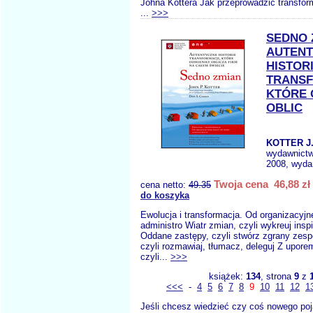
Johna Kottera Jak przeprowadzić transform
...
>>>
SEDNO 
AUTEN
HISTOR
TRANSF
KTÓRE 
OBLIC
KOTTER J.
wydawnict
2008, wydan
Twoja cena 46,88 zł
cena netto:
49.35
do koszyka
Ewolucja i transformacja. Od organizacyj
administro Wiatr zmian, czyli wykreuj inspi
Oddane zastępy, czyli stwórz zgrany zesp
czyli rozmawiaj, tłumacz, deleguj Z upore
czyli...
>>>
książek:
134
, strona
9
z
<<<
-
4
5
6
7
8
9
10
11
12
1
Jeśli chcesz wiedzieć czy coś nowego poj