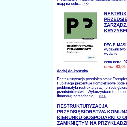
mają na celu...
>>>
RESTRUK
PRZEDSI
ZARZĄDZ
KRYZYSE
DEC P. MASI
wydawnictwo
wydanie I
cena netto:
9
cena 93,01 
dodaj do koszyka
Restrukturyzacja przedsiębiorstw Zarząd
Publikacja prezentuje kompleksowe podejś
problematyki restrukturyzacji przedsiębior
przedsiębiorstwie. Wykorzystano tu dorob
finansów, zarządzania,...
>>>
RESTRUKTURYZACJA
PRZEDSIĘBIORSTWA KOMUN
KIERUNKU GOSPODARKI O O
ZAMKNIĘTYM NA PRZYKŁADZ