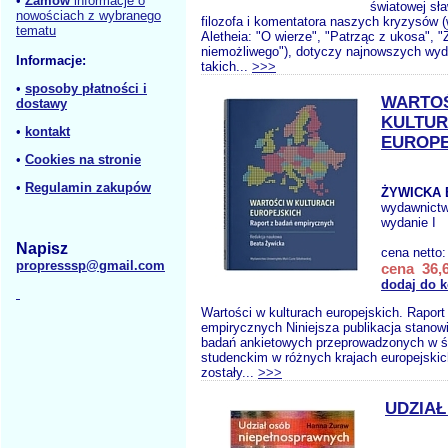
•
Zamów
informacje o
światowej sł
nowościach z wybranego
filozofa i komentatora naszych kryzysów
tematu
Aletheia: "O wierze", "Patrząc z ukosa", "
niemożliwego"), dotyczy najnowszych wyd
Informacje:
takich...
>>>
•
sposoby płatności i
WARTOŚ
dostawy
KULTU
•
kontakt
EUROPE
•
Cookies na stronie
•
Regulamin zakupów
ŻYWICKA 
wydawnict
wydanie I
Napisz
cena netto
propresssp@gmail.com
cena 36,6
dodaj do 
Wartości w kulturach europejskich. Raport
empirycznych Niniejsza publikacja stanow
badań ankietowych przeprowadzonych w ś
studenckim w różnych krajach europejskic
zostały...
>>>
UDZIAŁ