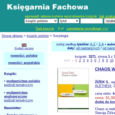
wprowadź własne kryteria wyszukiwania książek: (
jak szuka
Twój koszyk
: 0 zł
zamówienie wysyłkowe >>>
Strona główna
>
książki polskie
> Socjologia
sortuj według
tytułów:
A-Z
/
Z-A
•
auto
daty:
od najstarszych
/
od najn
English version
nowości: polskie
książek:
3271
, strona
1
z
<<<
-
1
2
3
4
5
6
7
8
9
10
nowości: angielskie
CHAOS W
Książki:
•
wydawnictwa polskie
ŽIŽEK S.
, w
podział tematyczny
ALETHEIA
, 
•
wydawnictwa
cena netto:
5
anglojęzyczne
cena 51,30
podział tematyczny
dodaj do ko
Newsletter:
Chaos w nieb
Slavoja Žižka