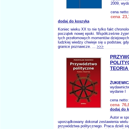
2009, wyda
cena netto
cena 23,
dodaj do koszyka
Koniec wieku XX to nie tylko fakt chronolo
początek nowej epoki. Współcześnie żyj
tych przełomowych momentów dziejowych, 
ludzkiej wiedzy chwieje się u podstaw, gd
granice poznawcze. ...
>>>
PRZYW
POLITY
TEORIA
ŻUKIEWICZ
wydawnict
wydanie I
cena netto
cena 76,8
dodaj do 
Autor w sp
uporządkowany dokonał zestawienia wielu
przywództwa politycznego. Praca dzieli się