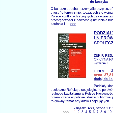
do koszyka
O kulturze strachu i przemyśle bezpiecze
„niusy” o terroryzmie, toczących się wojn
Polsce konfliktach zbrojnych czy wzrastaj
przestępczości z pewnością utrudniają bu
zaufania i ...
>>>
PODZIA
I NIERÓ
SPOŁEC
ŻUK P. RED.
OFICYNA 
wydanie I
cena netto:
3
cena 37,81
dodaj do ko
Podziały kla
społeczne Refleksje socjologiczne po dw
realnego kapitalizmu w Polsce Nierównośc
przemilczane w polskiej sferze publicznej
to główny temat artykułów znajdujących...
książek:
3271
, strona
1
z
<<<
-
1
2
3
4
5
6
7
8
9
10