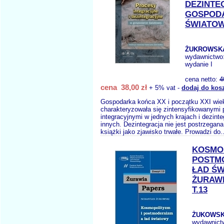
DEZINTE
GOSPOD
ŚWIATO
ŻUKROWSKA
wydawnictwo
wydanie I
cena netto:
4
cena 38,00 zł
+ 5% vat -
dodaj do kos
Gospodarka końca XX i początku XXI wie
charakteryzowała się zintensyfikowanymi
integracyjnymi w jednych krajach i dezint
innych. Dezintegracja nie jest postrzegan
książki jako zjawisko trwałe. Prowadzi do.
KOSMOP
POSTM
ŁAD Ś
ŻURAWI
T.13
ŻUKOWSKI
wydawnict