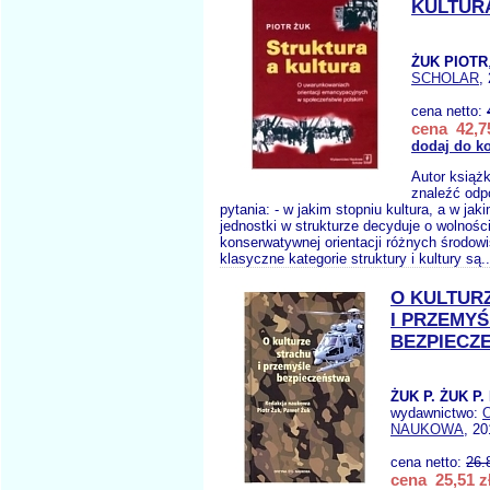
KULTUR
ŻUK PIOTR
SCHOLAR
,
cena netto:
cena 42,75
dodaj do k
Autor książk
znaleźć odp
pytania: - w jakim stopniu kultura, a w jak
jednostki w strukturze decyduje o wolnośc
konserwatywnej orientacji różnych środowi
klasyczne kategorie struktury i kultury są.
O KULTUR
I PRZEMYŚ
BEZPIECZ
ŻUK P. ŻUK P.
wydawnictwo:
NAUKOWA
, 20
cena netto:
26.
cena 25,51 z