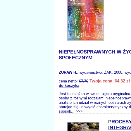
NIEPEŁNOSPRAWNYCH W ŻY
SPOŁECZNYM
ŻURAW H.
, wydawnictwo:
ŻAK
, 2008, wyd
Twoja cena 64,32 zł
cena netto:
67.70
do koszyka
Jest to książka w swoim ujęciu oryginalna
osoby z różnymi rodzajami niepełnosprawn
analizie ich udział w różnych obszarach ż
starając się uchwycić charakterystyczny d
sposób...
>>>
PROCES
INTEGRA