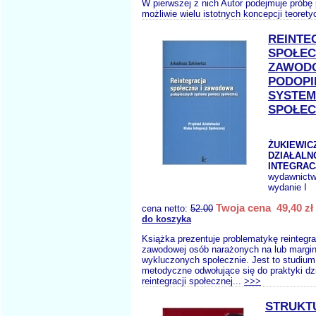
W pierwszej z nich Autor podejmuje próbę
możliwie wielu istotnych koncepcji teoret
REINTE
SPOŁEC
ZAWOD
PODOPI
SYSTE
SPOŁEC
ŻUKIEWICZ
DZIAŁALN
INTEGRAC
wydawnict
wydanie I
Twoja cena 49,40 zł
cena netto:
52.00
do koszyka
Książka prezentuje problematykę reintegrac
zawodowej osób narażonych na lub margin
wykluczonych społecznie. Jest to studium
metodyczne odwołujące się do praktyki dz
reintegracji społecznej...
>>>
STRUKT