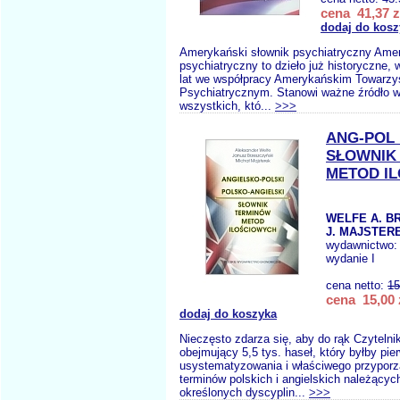
cena 41,37 z
dodaj do kosz
Amerykański słownik psychiatryczny Amer
psychiatryczny to dzieło już historyczne,
lat we współpracy Amerykańskim Towarz
Psychiatrycznym. Stanowi ważne źródło w
wszystkich, któ...
>>>
ANG-POL
SŁOWNIK
METOD I
WELFE A. B
J. MAJSTER
wydawnictwo
wydanie I
cena netto:
15
cena 15,00 
dodaj do koszyka
Nieczęsto zdarza się, aby do rąk Czytelnik
obejmujący 5,5 tys. haseł, który byłby pi
usystematyzowania i właściwego przypor
terminów polskich i angielskich należącyc
określonych dyscyplin...
>>>