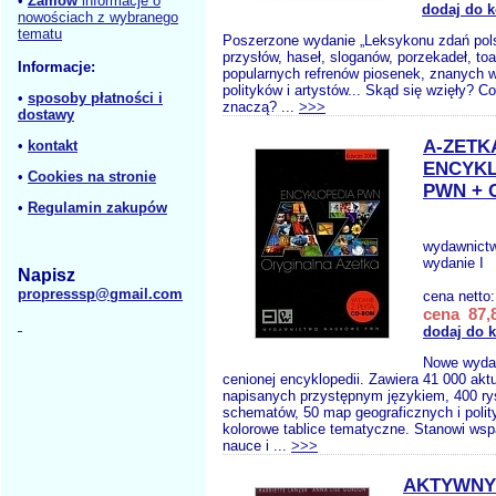
•
Zamów
informacje o
dodaj do 
nowościach z wybranego
tematu
Poszerzone wydanie „Leksykonu zdań pols
przysłów, haseł, sloganów, porzekadeł, to
Informacje:
popularnych refrenów piosenek, znanych 
polityków i artystów... Skąd się wzięły? 
•
sposoby płatności i
znaczą? ...
>>>
dostawy
A-ZETK
•
kontakt
ENCYKL
•
Cookies na stronie
PWN + 
•
Regulamin zakupów
wydawnict
wydanie I
Napisz
propresssp@gmail.com
cena netto
cena 87,8
dodaj do 
Nowe wydan
cenionej encyklopedii. Zawiera 41 000 akt
napisanych przystępnym językiem, 400 ry
schematów, 50 map geograficznych i polit
kolorowe tablice tematyczne. Stanowi ws
nauce i ...
>>>
AKTYWNY