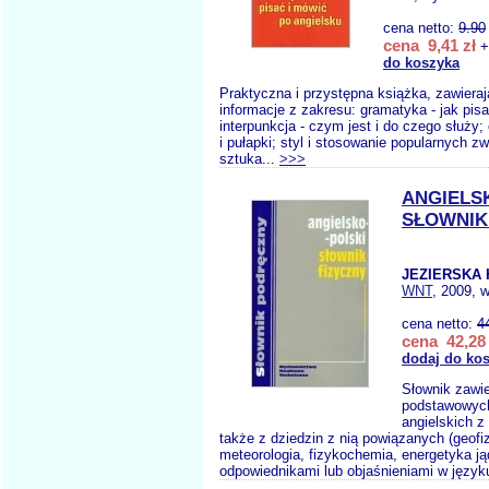
cena netto:
9.90
cena 9,41 zł
+
do koszyka
Praktyczna i przystępna książka, zawiera
informacje z zakresu: gramatyka - jak pis
interpunkcja - czym jest i do czego służy; o
i pułapki; styl i stosowanie popularnych z
sztuka...
>>>
ANGIELSK
SŁOWNIK
JEZIERSKA 
WNT
, 2009, 
cena netto:
4
cena 42,28 
dodaj do ko
Słownik zawie
podstawowyc
angielskich z 
także z dziedzin z nią powiązanych (geofi
meteorologia, fizykochemia, energetyka ją
odpowiednikami lub objaśnieniami w języku