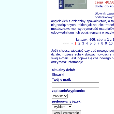
cena 40,56
dodaj do ko
Słownik zawi
podstawowyc
angielskich z dziedziny spawalnictwa, a ta
nią powiązanych, takich jak np. elektrotec
metaloznawstwo, wytrzymałość materiałów
odpowiednikami lub objaśnieniami w język
książek:
606
, strona
1
z
<<<
-
1
2
3
4
5
6
7
8
9
10
Jeśli chcesz wiedzieć czy coś nowego poj
dziale, możesz subskrybować nowości z t
swój e-mail. Jeśli pojawi się coś nowego n
otrzymasz informację.
aktualny dział:
Słowniki
Twój e-mail:
zapisanie/wypisanie:
preferowany język: