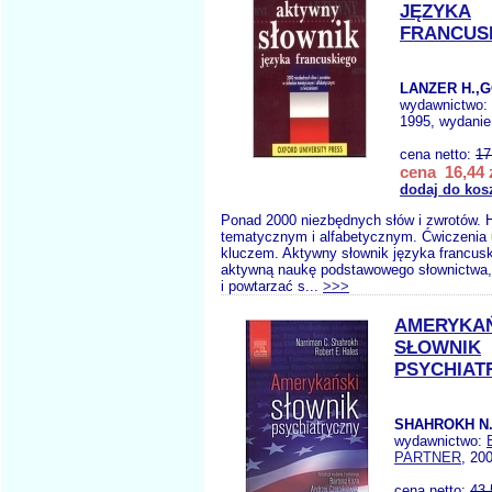
JĘZYKA
FRANCUS
LANZER H.,G
wydawnictwo:
1995, wydanie
cena netto:
17
cena 16,44 
dodaj do kos
Ponad 2000 niezbędnych słów i zwrotów. H
tematycznym i alfabetycznym. Ćwiczenia u
kluczem. Aktywny słownik języka francus
aktywną naukę podstawowego słownictwa,
i powtarzać s...
>>>
AMERYKA
SŁOWNIK
PSYCHIAT
SHAHROKH N.
wydawnictwo:
PARTNER
, 20
cena netto:
43.