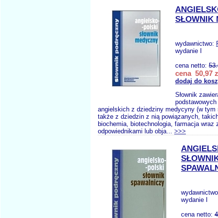
ANGIELSK
SŁOWNIK
wydawnictwo:
wydanie I
cena netto:
53
cena 50,97 z
dodaj do kos
Słownik zawier
podstawowych 
angielskich z dziedziny medycyny (w tym s
także z dziedzin z nią powiązanych, takich 
biochemia, biotechnologia, farmacja wraz 
odpowiednikami lub obja...
>>>
ANGIELS
SŁOWNI
SPAWALN
wydawnictw
wydanie I
cena netto:
4