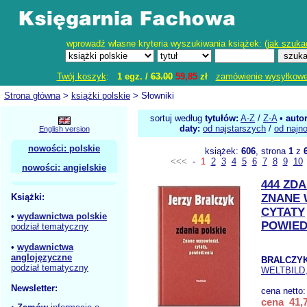
wprowadź własne kryteria wyszukiwania książek: (
jak szuka
Twój koszyk
:
1 egz. /
63.00
59,85
zł
zamówienie wysyłkow
Strona główna
>
książki polskie
> Słowniki
sortuj według
tytułów:
A-Z
/
Z-A
•
auto
daty:
od najstarszych
/
od najn
English version
nowości: polskie
książek:
606
, strona
1
z
<<<
-
1
2
3
4
5
6
7
8
9
10
nowości: angielskie
444 ZDA
Książki:
ZNANE 
CYTATY
•
wydawnictwa polskie
POWIED
podział tematyczny
•
wydawnictwa
anglojęzyczne
BRALCZYK
podział tematyczny
WELTBILD
Newsletter:
cena netto
cena 41,7