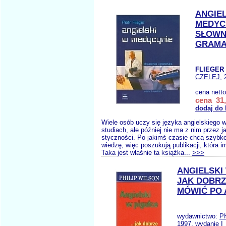
ANGIE
MEDYC
SŁOWN
GRAMA
FLIEGER 
CZELEJ
, 
cena nett
cena 31,
dodaj do
Wiele osób uczy się języka angielskiego w
studiach, ale później nie ma z nim przez j
styczności. Po jakimś czasie chcą szybk
wiedzę, więc poszukują publikacji, która i
Taka jest właśnie ta książka...
>>>
ANGIELSKI
JAK DOBRZE
MÓWIĆ PO 
wydawnictwo:
P
1997, wydanie I