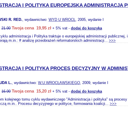
STRACJA I POLITYKA EUROPEJSKA ADMINISTRACJA 
SKI R. RED.
, wydawnictwo:
WYD U WROCŁ
, 2005, wydanie I
Twoja cena 19,95 zł
:
21.00
+ 5% vat -
dodaj do koszyka
yklu administracja i Polityka traktuje o europejskiej administracji publiczne
rają m.in.: # analizę przeobrażeń reformatorskich administracji...
>>>
STRACJA I POLITYKA PROCES DECYZYJNY W ADMINIS
UDA L.
, wydawnictwo:
W.U.WROCŁAWSKIEGO
, 2009, wydanie I
Twoja cena 15,20 zł
:
16.00
+ 5% vat -
dodaj do koszyka
m kolejnego tomu cyklu wydawniczego "Administracja i polityka" są procesy 
yczą m.in.. Procesu decyzyjnego w polityce, formowania koalicji...
>>>