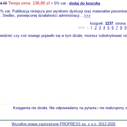
Twoja cena 136,80 zł
4.00
+ 5% vat -
dodaj do koszyka
% vat. Publikacja niniejsza jest wynikiem dyskusji oraz materiałów prezento
 Siedlec, poświęconej działalności administracji...
>>>
książek:
1237
, strona
<<<
-
1
2
3
4
5
6
7
8
9
wiedzieć czy coś nowego pojawiło się w tym dziale, możesz subskrybować now
Księgarnia nie działa. Nie odpowiadamy na pytania i nie realizujemy
Wszelkie prawa zastrzeżone PROPRESS sp. z o.o. 2012-2026