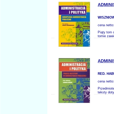
ADMINI
WISZNIOW
cena netto
Piąty tom c
tomie zawie
ADMINI
RED. HAB
cena netto
Przedmiote
teksty dot