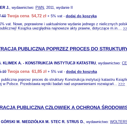
ER J.
, wydawnictwo:
PWN
, 2011, wydanie II
Twoja cena 54,72 zł
7.60
+ 5% vat -
dodaj do koszyka
5% vat. Nowe, poprawione i uaktualnione wydanie jednego z nielicznych pol
 publicznej! Książka uwzględnia najnowsze akty prawne, dotyczące m.in....
>
TRACJA PUBLICZNA POPRZEZ PROCES DO STRUKTUR
. KLIMEK A. - KONSTRUKCJA INSTYTUCJI KATASTRU
, wydawnictwo:
C
Twoja cena 61,85 zł
5.10
+ 5% vat -
dodaj do koszyka
 publiczna poprzez proces do struktury Konstrukcja instytucji katastru Książ
ej w Polsce. Przedstawia wyniki badań nad usprawnieniami rozwiązań...
>>>
TRACJA PUBLICZNA CZŁOWIEK A OCHRONA ŚRODOWI
 GÓRSKI M. NIEDZIÓŁKA M. STEC R. STRUS D.
, wydawnictwo:
WOLTER