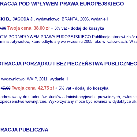
TRACJA POD WPŁYWEM PRAWA EUROPEJSKIEGO
KI B., JAGODA J.
, wydawnictwo:
BRANTA
, 2006, wydanie I
Twoja cena 38,00 zł
0.00
+ 5% vat -
dodaj do koszyka
JA POD WPŁYWEM PRAWA EUROPEJSKIEGO Publikacja stanowi zbiór refer
inistratywistów, które odbyło się we wrześniu 2005 roku w Katowicach. W r
STRACJA PORZĄDKU I BEZPIECZEŃSTWA PUBLICZNEG
, wydawnictwo:
WAIP
, 2011, wydanie II
Twoja cena 42,75 zł
:
45.00
+ 5% vat -
dodaj do koszyka
 adresowany do studentów studiów administracyjnych i prawniczych, zwłaszc
ezpieczeństwo wewnętrzne. Wykorzystany może być również w dydaktyce aka
TRACJA PUBLICZNA