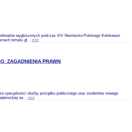
atów wygłoszonych podczas XIV Niemiecko-Polskiego Kolokwium
amach tematu gł...
>>>
O. ZAGADNIENIA PRAWN
za specjalności służby porządku publicznego oraz studentów nowego
demickiej na...
>>>