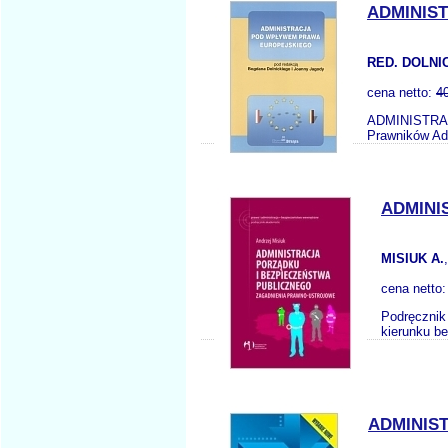
ADMINIS
RED. DOLNIC
cena netto:
4
ADMINISTRAC
Prawników Adm
ADMINI
MISIUK A.
cena netto
Podręcznik
kierunku b
ADMINIS