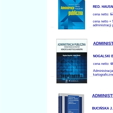
RED. HAUSN
cena netto:
5
cena netto + 
administracji
ADMINIS
NOGALSKI B
cena netto:
6
Administracja
kartograficzn
ADMINIS
BUCIŃSKA J.