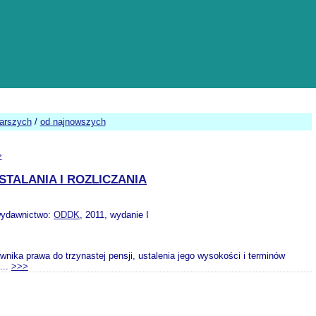
tarszych
/
od najnowszych
>
TALANIA I ROZLICZANIA
wydawnictwo:
ODDK
, 2011, wydanie I
ika prawa do trzynastej pensji, ustalenia jego wysokości i terminów
...
>>>