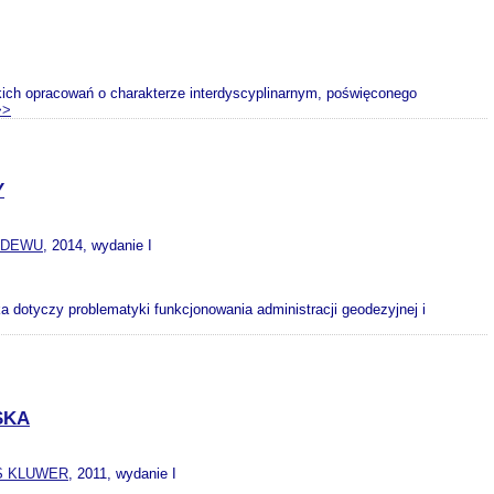
skich opracowań o charakterze interdyscyplinarnym, poświęconego
>>
Y
EDEWU
, 2014, wydanie I
ka dotyczy problematyki funkcjonowania administracji geodezyjnej i
SKA
S KLUWER
, 2011, wydanie I