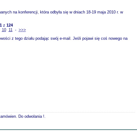
wanych na konferencji, która odbyła się w dniach 18-19 maja 2010 r. w
1
z
124
10
11
-
>>>
ości z tego działu podając swój e-mail. Jeśli pojawi się coś nowego na
 zamówien. Do odwolania !.