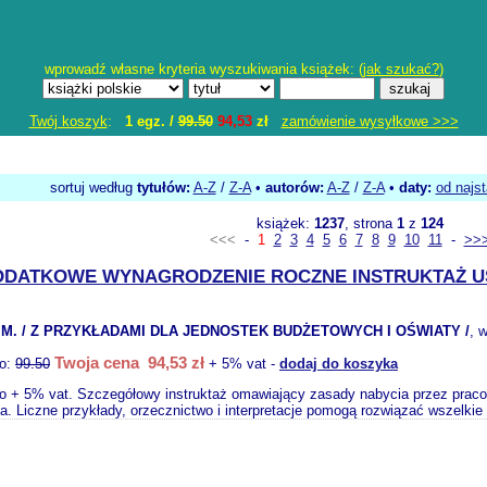
wprowadź własne kryteria wyszukiwania książek: (
jak szukać?
)
Twój koszyk
:
1 egz. /
99.50
94,53
zł
zamówienie wysyłkowe >>>
sortuj według
tytułów:
A-Z
/
Z-A
•
autorów:
A-Z
/
Z-A
•
daty:
od najs
książek:
1237
, strona
1
z
124
<<<
-
1
2
3
4
5
6
7
8
9
10
11
-
>>
DODATKOWE WYNAGRODZENIE ROCZNE INSTRUKTAŻ US
M. / Z PRZYKŁADAMI DLA JEDNOSTEK BUDŻETOWYCH I OŚWIATY /
, 
Twoja cena 94,53 zł
to:
99.50
+ 5% vat -
dodaj do koszyka
o + 5% vat. Szczegółowy instruktaż omawiający zasady nabycia przez pracown
ia. Liczne przykłady, orzecznictwo i interpretacje pomogą rozwiązać wszelkie 