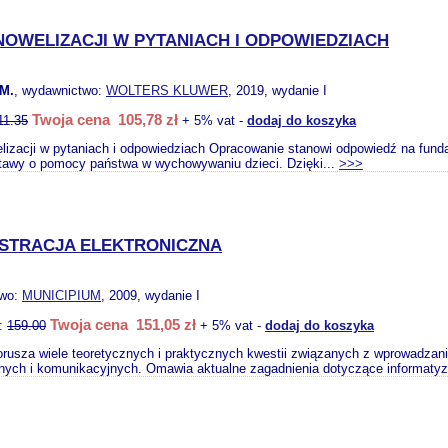
 NOWELIZACJI W PYTANIACH I ODPOWIEDZIACH
M.
, wydawnictwo:
WOLTERS KLUWER
, 2019, wydanie I
Twoja cena 105,78 zł
11.35
+ 5% vat -
dodaj do koszyka
lizacji w pytaniach i odpowiedziach Opracowanie stanowi odpowiedź na funda
tawy o pomocy państwa w wychowywaniu dzieci. Dzięki...
>>>
ISTRACJA ELEKTRONICZNA
two:
MUNICIPIUM
, 2009, wydanie I
Twoja cena 151,05 zł
o:
159.00
+ 5% vat -
dodaj do koszyka
rusza wiele teoretycznych i praktycznych kwestii związanych z wprowadzani
nych i komunikacyjnych. Omawia aktualne zagadnienia dotyczące informatyza