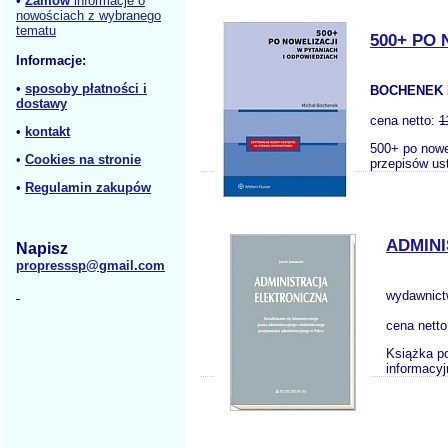
•
Zamów
informacje o
nowościach z wybranego
tematu
500+ PO
Informacje:
•
sposoby płatności i
BOCHENEK 
dostawy
cena netto:
1
•
kontakt
500+ po nowe
•
Cookies na stronie
przepisów us
•
Regulamin zakupów
ADMIN
Napisz
propresssp@gmail.com
wydawnic
cena nett
Książka po
informacyj