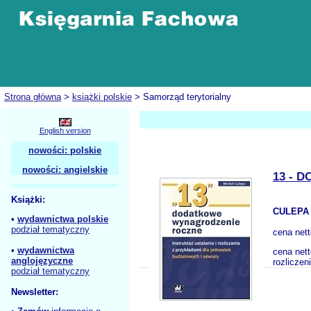
Strona główna
>
książki polskie
> Samorząd terytorialny
English version
nowości: polskie
nowości: angielskie
13 - 
Książki:
CULEPA 
•
wydawnictwa polskie
podział tematyczny
cena net
•
wydawnictwa
cena nett
anglojęzyczne
rozliczen
podział tematyczny
Newsletter: