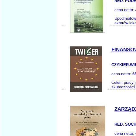
RED. PODE
cena netto:
Upodmiotowi
aktorów lok
FINANSOW
CZYKIER-WI
cena netto:
6
Celem pracy j
skuteczności 
ZARZĄD
RED. SOCH
cena netto: