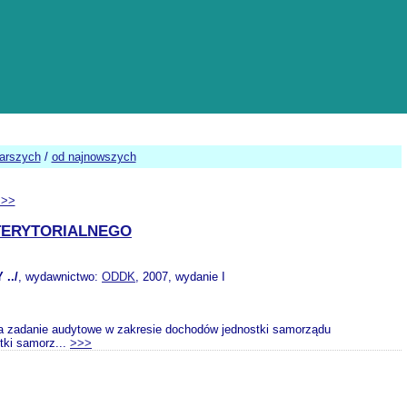
tarszych
/
od najnowszych
>>>
TERYTORIALNEGO
../
, wydawnictwo:
ODDK
, 2007, wydanie I
ia zadanie audytowe w zakresie dochodów jednostki samorządu
stki samorz...
>>>