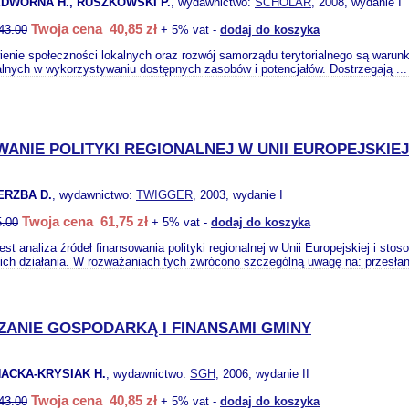
DWORNA H., RUSZKOWSKI P.
, wydawnictwo:
SCHOLAR
, 2008, wydanie I
Twoja cena 40,85 zł
43.00
+ 5% vat -
dodaj do koszyka
enie społeczności lokalnych oraz rozwój samorządu terytorialnego są warunk
alnych w wykorzystywaniu dostępnych zasobów i potencjałów. Dostrzegają ..
ANIE POLITYKI REGIONALNEJ W UNII EUROPEJSKIEJ
ERZBA D.
, wydawnictwo:
TWIGGER
, 2003, wydanie I
Twoja cena 61,75 zł
5.00
+ 5% vat -
dodaj do koszyka
est analiza źródeł finansowania polityki regionalnej w Unii Europejskiej i st
ich działania. W rozważaniach tych zwrócono szczególną uwagę na: przesłan
ZANIE GOSPODARKĄ I FINANSAMI GMINY
ACKA-KRYSIAK H.
, wydawnictwo:
SGH
, 2006, wydanie II
Twoja cena 40,85 zł
43.00
+ 5% vat -
dodaj do koszyka