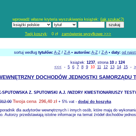
wprowadź własne kryteria wyszukiwania książek: (
jak szukać?
)
Twój koszyk
: 0 zł
zamówienie wysyłkowe >>>
sortuj według
tytułów:
A-Z
/
Z-A
•
autorów:
A-Z
/
Z-A
•
daty:
od najs
książek:
1237
, strona
10
z
124
<<<
-
5
6
7
8
9
10
11
12
13
14
15
-
WEWNĘTRZNY DOCHODÓW JEDNOSTKI SAMORZĄDU 
-SPUTOWSKA Z. SPUTOWSKI A.J. /WZORY KWESTIONARIUSZY TESTY 
Twoja cena 296,40 zł
312.00
+ 5% vat -
dodaj do koszyka
poradnik dla audytorów wewnętrznych i innych osób, które mają do wykonan
ego. Autorzy przedstawiają istotne informacje na temat źródeł dochodów jedno