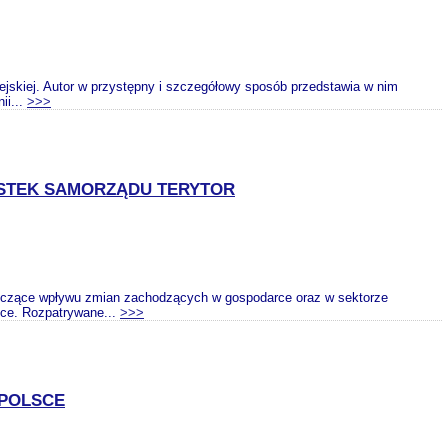
ejskiej. Autor w przystępny i szczegółowy sposób przedstawia w nim
ii...
>>>
STEK SAMORZĄDU TERYTOR
tyczące wpływu zmian zachodzących w gospodarce oraz w sektorze
sce. Rozpatrywane...
>>>
POLSCE