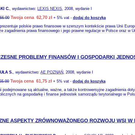
KI C.
, wydawnictwo:
LEXIS NEXIS
, 2008, wydanie I
Twoja cena 62,70 zł
66.00
+ 5% vat -
dodaj do koszyka
prezentuje polskie prawo finansowe w szerszym kontekście prawa Unii Europ
ze zagadnienia prawa finansowego i jego prawne regulacje w Polsce oraz w Un
ZESNE PROBLEMY FINANSÓW I GOSPODARKI JEDNO
UŁA S.
, wydawnictwo:
AE POZNAŃ
, 2008, wydanie I
Twoja cena 61,75 zł
65.00
+ 5% vat -
dodaj do koszyka
i podejmowane są aktualne, ważne, a także kontrowersyjne zagadnienia do
blicznych na gospodarkę i finanse jednostek samorządu terytorialnego w Pol
ZNE ASPEKTY ZRÓWNOWAŻONEGO ROZWOJU WSI W 