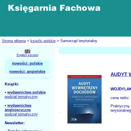
Strona główna
>
książki polskie
> Samorząd terytorialny
English version
nowości: polskie
nowości: angielskie
AUDYT 
Książki:
WOJDYLAK
•
wydawnictwa polskie
podział tematyczny
cena netto:
•
wydawnictwa
Praktyczny 
anglojęzyczne
terytorialn
podział tematyczny
Newsletter: