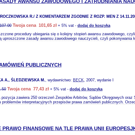
ASADY AWANSU ZAWODOWEGO I ZATRUDNIANIA NAUCZ
ROCZKOWSKA R./ Z KOMENTARZEM ZGODNIE Z ROZP. MEN Z 14.11.20
Twoja cena 101,65 zł
107.00
+ 5% vat -
dodaj do koszyka
szczone procedury ubiegania się o kolejny stopień awansu zawodowego
ją uproszczone zasady awansu zawodowego nauczycieli, czyli pokonywania ko
AMÓWIEŃ PUBLICZNYCH
 A., ŚLEDZIEWSKA M.
, wydawnictwo:
BECK
, 2007, wydanie I
Twoja cena 77,43 zł
1.50
+ 5% vat -
dodaj do koszyka
 pozycja zawiera 250 orzeczeń Zespołów Arbitrów, Sądów Okręgowych oraz 
 problemów interpretacyjnych przepisów prawa zamówień publicznych. Orzec
E PRAWO FINANSOWE NA TLE PRAWA UNII EUROPESJK