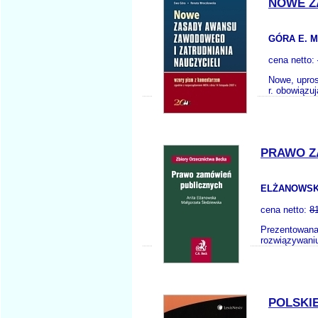
NOWE Z
GÓRA E. M
cena netto:
Nowe, upro
r. obowiązu
PRAWO Z
ELŻANOWSKA
cena netto:
8
Prezentowana
rozwiązywaniu
POLSKI