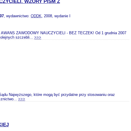
YCIELI. WZORY PISM Z
07
, wydawnictwo:
ODDK
, 2008, wydanie I
, czyli AWANS ZAWODOWY NAUCZYCIELI - BEZ TECZEK! Od 1 grudnia 2007
lejnych szczebli...
>>>
Sądu Najwyższego, które mogą być przydatne przy stosowaniu oraz
znictwo...
>>>
IEJ