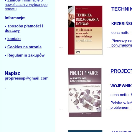
•
Zamów
informacje o
nowościach z wybranego
TECHNI
tematu
Informacje:
KRZESIŃS
•
sposoby płatności i
dostawy
cena netto:
•
kontakt
Pierwszy na
ponumerowan
•
Cookies na stronie
•
Regulamin zakupów
PROJEC
Napisz
propresssp@gmail.com
WOJEWNIK-
cena netto:
Polska w kró
problemem, o