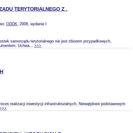
ĄDU TERYTORIALNEGO Z .
two:
ODDK
, 2008, wydanie I
ostek samorządu terytorialnego nie jest zbiorem przypadkowych,
okumentem. Uchwa...
>>>
CH
ces realizacji inwestycji infrastrukturalnych. Niewątpliwie podstawowym
>>>