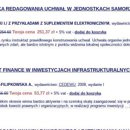
KA REDAGOWANIA UCHWAŁ W JEDNOSTKACH SAMORZ
KI I./ Z PRZYKŁADAMI Z SUPLEMENTEM ELEKTRONICZNYM
, wydawnic
Twoja cena 251,37 zł
264.60
+ 5% vat -
dodaj do koszyka
 rynku instruktaż prawidłowego konstruowania uchwał. Uchwała organów jedn
ych zdań, ale bardzo istotnym z punktu widzenia lokalnej społeczności d
T FINANCE W INWESTYCJACH INFRASTRUKTURALNY
FILIPKOWSKA A.
, wydawnictwo:
CEDEWU
, 2008, wydanie I
Twoja cena 53,77 zł
56.60
+ 5% vat -
dodaj do koszyka
tkim okresie winna bardzo aktywnie i na szeroką skalę zaangażować się w pro
bok kwestii prawnych i organizacyjnych, w realizacji programu inwestycji ...