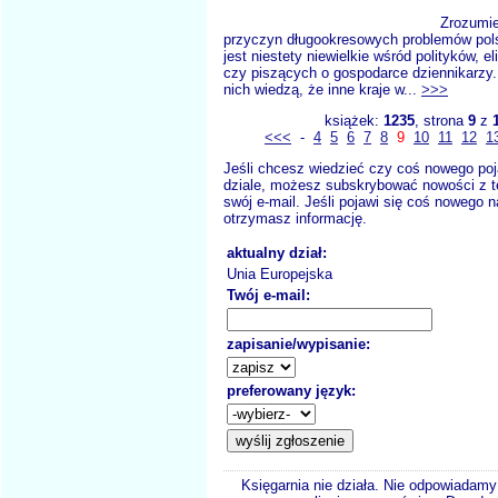
Zrozumien
przyczyn długookresowych problemów pols
jest niestety niewielkie wśród polityków, el
czy piszących o gospodarce dziennikarzy. 
nich wiedzą, że inne kraje w...
>>>
książek:
1235
, strona
9
z
<<<
-
4
5
6
7
8
9
10
11
12
1
Jeśli chcesz wiedzieć czy coś nowego poj
dziale, możesz subskrybować nowości z t
swój e-mail. Jeśli pojawi się coś nowego n
otrzymasz informację.
aktualny dział:
Unia Europejska
Twój e-mail:
zapisanie/wypisanie:
preferowany język:
Księgarnia nie działa. Nie odpowiadamy 