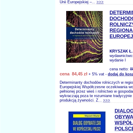
Unii Europejskiej –...
>>>
DETERMI
DOCHOD
ROLNICZ
REGIONA
EUROPEJ
KRYSZAK Ł.
wydawnictwo
wydanie I
cena netto:
8
cena 84,45 zł
+ 5% vat -
dodaj do kos
Determinanty dochodów rolniczych w regio
Europejskiej Współczesne oczekiwania wo
pełnionej przez wieś i rolnictwo w gospoda
wykraczają poza te rozumiane tradycyjnie
produkcją żywności. Z...
>>>
DIALO
OBYWA
WSPÓŁ
POLSC