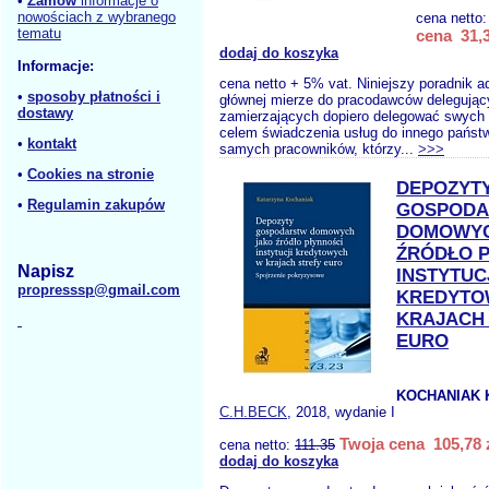
•
Zamów
informacje o
nowościach z wybranego
cena netto
tematu
cena 31,3
dodaj do koszyka
Informacje:
cena netto + 5% vat. Niniejszy poradnik a
•
sposoby płatności i
głównej mierze do pracodawców delegują
dostawy
zamierzających dopiero delegować swych
celem świadczenia usług do innego państw
•
kontakt
samych pracowników, którzy...
>>>
•
Cookies na stronie
DEPOZYT
•
Regulamin zakupów
GOSPOD
DOMOWYC
ŹRÓDŁO 
Napisz
INSTYTUC
propresssp@gmail.com
KREDYTO
KRAJACH
EURO
KOCHANIAK 
C.H.BECK
, 2018, wydanie I
Twoja cena 105,78 
cena netto:
111.35
dodaj do koszyka