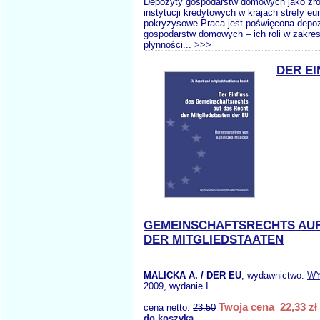
Depozyty gospodarstw domowych jako źró
instytucji kredytowych w krajach strefy eu
pokryzysowe Praca jest poświęcona depo
gospodarstw domowych – ich roli w zakres
płynności...
>>>
DER EI
GEMEINSCHAFTSRECHTS AUF
DER MITGLIEDSTAATEN
MALICKA A. / DER EU
, wydawnictwo:
WY
2009, wydanie I
Twoja cena 22,33 zł
cena netto:
23.50
do koszyka