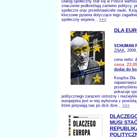
Dialog społeczny stał się w Polsce wartośc
znaczenie podkreślają zarówno politycy, ja
społeczni oraz przedstawiciele nauki. Ks
kluczowe pytania dotyczące tego zagadnien
społeczny wspiera...
>>>
DLA EU
SCHUMAN R
ZNAK
, 2009
cena netto:
cena 23,09
dodaj do ko
Książka Dla
najważniejsz
przemyśleni
pokazuje spo
politycznego zarazem ostrożny i niezwykle
europejska jest w niej wyłożona z prostotą
które porywają nas po dziś dzie...
>>>
DLACZEG
MUSI STAĆ
REPUBLIK
POLITYCZ