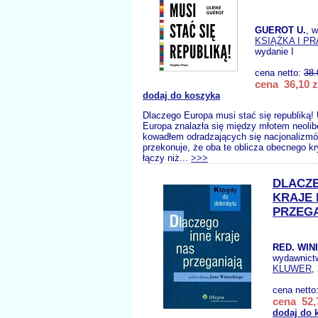
GUEROT U.
, 
KSIĄŻKA I P
wydanie I
cena netto:
38.
cena 36,10 z
dodaj do koszyka
Dlaczego Europa musi stać się republiką! 
Europa znalazła się między młotem neolib
kowadłem odradzających się nacjonalizmów
przekonuje, że oba te oblicza obecnego k
łączy niż...
>>>
DLACZE
KRAJE 
PRZEG
RED. WINI
wydawnict
KLUWER
,
cena netto
cena 52,
dodaj do 