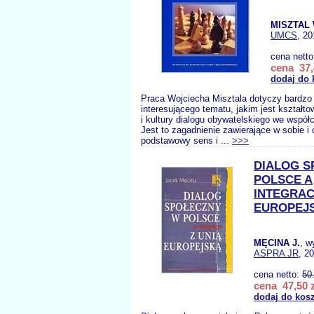
MISZTAL 
UMCS
, 20
cena nett
cena 37,
dodaj do 
Praca Wojciecha Misztala dotyczy bardzo
interesującego tematu, jakim jest kształtow
i kultury dialogu obywatelskiego we współ
Jest to zagadnienie zawierające w sobie i
podstawowy sens i ...
>>>
DIALOG S
POLSCE A
INTEGRAC
EUROPEJ
MĘCINA J.
, w
ASPRA JR
, 2
cena netto:
50
cena 47,50 z
dodaj do kos