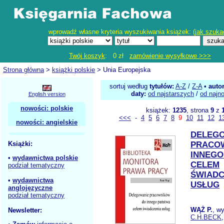
wprowadź własne kryteria wyszukiwania książek: (
jak szuka
Twój koszyk
: 0 zł
zamówienie wysyłkowe >>>
Strona główna
>
książki polskie
> Unia Europejska
sortuj według
tytułów:
A-Z
/
Z-A
•
auto
daty:
od najstarszych
/
od najn
English version
nowości: polskie
książek:
1235
, strona
9
z
<<<
-
4
5
6
7
8
9
10
11
12
1
nowości: angielskie
DELEG
Książki:
PRACO
INNEGO
•
wydawnictwa polskie
CELEM
podział tematyczny
ŚWIADC
•
wydawnictwa
USŁUG
anglojęzyczne
podział tematyczny
WĄŻ P.
, w
Newsletter:
C.H.BECK