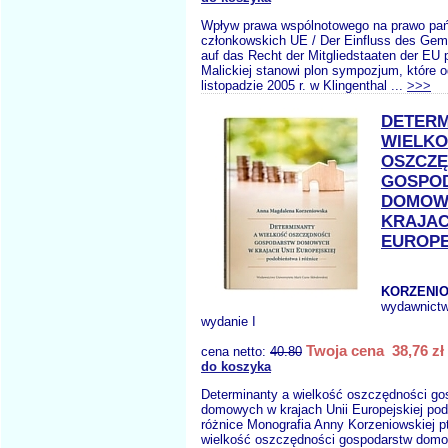
Wpływ prawa wspólnotowego na prawo pa
członkowskich UE / Der Einfluss des Gem
auf das Recht der Mitgliedstaaten der EU 
Malickiej stanowi plon sympozjum, które o
listopadzie 2005 r. w Klingenthal ...
>>>
DETERM
WIELK
OSZCZĘ
GOSPO
DOMOW
KRAJAC
EUROPE
KORZENIO
wydawnict
wydanie I
Twoja cena 38,76 zł
cena netto:
40.80
do koszyka
Determinanty a wielkość oszczędności go
domowych w krajach Unii Europejskiej pod
różnice Monografia Anny Korzeniowskiej p
wielkość oszczędności gospodarstw domo