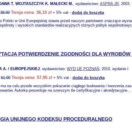
DAWA T. WOJTASZCZYK K. MAŁECKI M.
, wydawnictwo:
ASPRA JR
, 2003,
Twoja cena 36,10 zł
:
38.00
+ 5% vat -
dodaj do koszyka
o Polski w Unii Europejskiej stawia przed naszym państwem znaczące wyzwa
pólnoty i wysokich standardów realizacyjnych różnych polityk wspólnotowy
TACJA POTWIERDZENIE ZGODNOŚCI DLA WYROBÓW N
 A. / EUROPEJSKIEJ
, wydawnictwo:
WYD UE POZNAŃ
, 2010, wydanie I
Twoja cena 57,95 zł
:
61.00
+ 5% vat -
dodaj do koszyka
 ma na celu przede wszystkim pokazanie ciągłego budowania i tworzenia za
owarów. Autorka prezentuje na szerszym tle certyfikacyjne i akredytacyjne...
GIA UNIJNEGO KODEKSU PROCEDURALNEGO