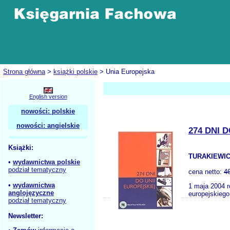
Strona główna
>
książki polskie
> Unia Europejska
English version
nowości: polskie
nowości: angielskie
274 DNI
Książki:
TURAKIEWIC
•
wydawnictwa polskie
podział tematyczny
cena netto:
4
•
wydawnictwa
1 maja 2004 r
anglojęzyczne
europejskiego
podział tematyczny
Newsletter: