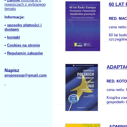
•
Zamów
informacje o
60 LAT
nowościach z wybranego
tematu
Informacje:
RED. MAC
•
sposoby płatności i
cena netto
dostawy
60 lat bud
•
kontakt
szczególne
•
Cookies na stronie
•
Regulamin zakupów
ADAPTAC
Napisz
propresssp@gmail.com
RED. KOTO
cena netto:
Książka zaw
gospodarki ś
ADMINI