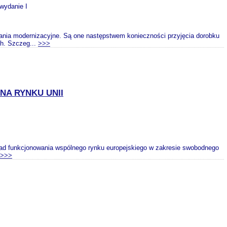
 wydanie I
nia modernizacyjne. Są one następstwem konieczności przyjęcia dorobku
ch. Szczeg...
>>>
A RYNKU UNII
sad funkcjonowania wspólnego rynku europejskiego w zakresie swobodnego
>>>