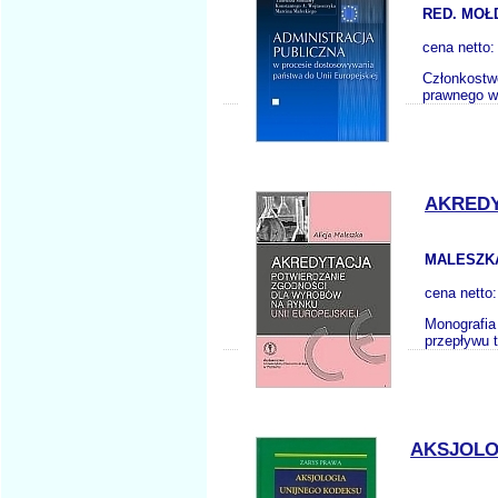
RED. MOŁ
cena netto
Członkostw
prawnego ws
AKREDY
MALESZKA
cena netto
Monografia
przepływu t
AKSJOLO