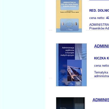
RED. DOLNIC
cena netto:
4
ADMINISTRAC
Prawników Adm
ADMIN
KICZKA K
cena nett
Tematyka 
administra
ADMINI