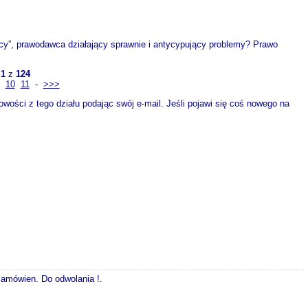
y”, prawodawca działający sprawnie i antycypujący problemy? Prawo
a
1
z
124
10
11
-
>>>
ości z tego działu podając swój e-mail. Jeśli pojawi się coś nowego na
 zamówien. Do odwolania !.