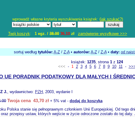
wprowadź własne kryteria wyszukiwania książek: (
jak szukać?
)
Twój koszyk
:
1 egz. /
38.00
36,10
zł
zamówienie wysyłkowe >>>
sortuj według
tytułów:
A-Z
/
Z-A
•
autorów:
A-Z
/
Z-A
•
daty:
od najs
książek:
1235
, strona
1
z
124
<<<
-
1
2
3
4
5
6
7
8
9
10
11
-
>>
 DO UE PORADNIK PODATKOWY DLA MAŁYCH I ŚREDNI
Z J.
, wydawnictwo:
PZH
, 2003, wydanie I
Twoja cena 43,70 zł
6.00
+ 5% vat -
dodaj do koszyka
oku Polska stanie się pełnoprawnym członkiem Unii Europejskiej. Od tego 
 oraz przepisy ustaw, których wejście w życie odroczone zostało do tej daty