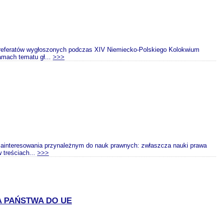
atów wygłoszonych podczas XIV Niemiecko-Polskiego Kolokwium
amach tematu gł...
>>>
 zainteresowania przynależnym do nauk prawnych: zwłaszcza nauki prawa
 treściach...
>>>
 PAŃSTWA DO UE