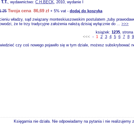
T.T.
, wydawnictwo:
C.H.BECK
, 2010, wydanie I
Twoja cena 86,69 zł
1.25
+ 5% vat -
dodaj do koszyka
cieniu władzy, sąd związany monteskiuszowskim postulatem „tuby prawodawc
owodzi, że te trzy tradycyjne założenia należą dzisiaj wyłącznie do ...
>>>
książek:
1235
, stron
<<<
-
1
2
3
4
5
6
7
8
9
wiedzieć czy coś nowego pojawiło się w tym dziale, możesz subskrybować now
Księgarnia nie działa. Nie odpowiadamy na pytania i nie realizujemy