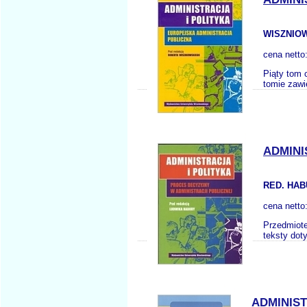
WISZNIOW
cena netto
Piąty tom c
tomie zawie
ADMINI
RED. HAB
cena netto
Przedmiote
teksty dot
ADMINIS