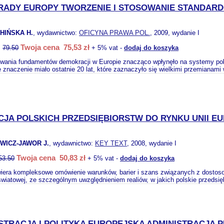
 RADY EUROPY TWORZENIE I STOSOWANIE STANDA
HIŃSKA H.
, wydawnictwo:
OFICYNA PRAWA POL.
, 2009, wydanie I
Twoja cena 75,53 zł
:
79.50
+ 5% vat -
dodaj do koszyka
owania fundamentów demokracji w Europie znacząco wpłynęło na systemy poli
 znaczenie miało ostatnie 20 lat, które zaznaczyło się wielkimi przemianami 
JA POLSKICH PRZEDSIĘBIORSTW DO RYNKU UNII E
WICZ-JAWOR J.
, wydawnictwo:
KEY TEXT
, 2008, wydanie I
Twoja cena 50,83 zł
53.50
+ 5% vat -
dodaj do koszyka
iera kompleksowe omówienie warunków, barier i szans związanych z dostosow
wiatowej, ze szczególnym uwzględnieniem realiów, w jakich polskie przedsię
STRACJA I POLITYKA EUROPEJSKA ADMINISTRACJA 