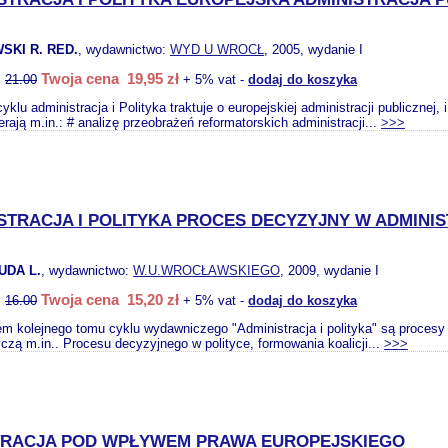
SKI R. RED.
, wydawnictwo:
WYD U WROCŁ
, 2005, wydanie I
Twoja cena 19,95 zł
:
21.00
+ 5% vat -
dodaj do koszyka
yklu administracja i Polityka traktuje o europejskiej administracji publiczne
rają m.in.: # analizę przeobrażeń reformatorskich administracji...
>>>
STRACJA I POLITYKA PROCES DECYZYJNY W ADMINIS
UDA L.
, wydawnictwo:
W.U.WROCŁAWSKIEGO
, 2009, wydanie I
Twoja cena 15,20 zł
:
16.00
+ 5% vat -
dodaj do koszyka
m kolejnego tomu cyklu wydawniczego "Administracja i polityka" są procesy 
yczą m.in.. Procesu decyzyjnego w polityce, formowania koalicji...
>>>
TRACJA POD WPŁYWEM PRAWA EUROPEJSKIEGO