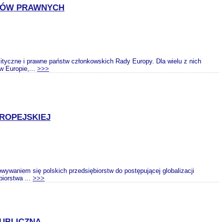
RDÓW PRAWNYCH
tyczne i prawne państw członkowskich Rady Europy. Dla wielu z nich
w Europie,...
>>>
UROPEJSKIEJ
ywaniem się polskich przedsiębiorstw do postępującej globalizacji
biorstwa ...
>>>
PUBLICZNA