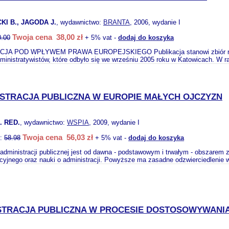
KI B., JAGODA J.
, wydawnictwo:
BRANTA
, 2006, wydanie I
Twoja cena 38,00 zł
0.00
+ 5% vat -
dodaj do koszyka
JA POD WPŁYWEM PRAWA EUROPEJSKIEGO Publikacja stanowi zbiór refer
inistratywistów, które odbyło się we wrześniu 2005 roku w Katowicach. W r
ISTRACJA PUBLICZNA W EUROPIE MAŁYCH OJCZYZN
. RED.
, wydawnictwo:
WSPIA
, 2009, wydanie I
Twoja cena 56,03 zł
o:
58.98
+ 5% vat -
dodaj do koszyka
administracji publicznej jest od dawna - podstawowym i trwałym - obszarem
cyjnego oraz nauki o administracji. Powyższe ma zasadne odzwierciedlenie w
STRACJA PUBLICZNA W PROCESIE DOSTOSOWYWANIA