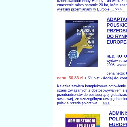
członkowskich Rady Europy. Dla wielu z n
znaczenie miało ostatnie 20 lat, które zaz
wielkimi przemianami w Europie,...
>>>
ADAPTA
POLSKI
PRZEDS
DO RYNK
EUROPE
RED. KOTO
wydawnictw
2008, wydan
cena netto:
cena 50,83 zł
+ 5% vat -
dodaj do kos
Książka zawiera kompleksowe omówienie w
szans związanych z dostosowywaniem się
przedsiębiorstw do postępującej globalizac
światowej, ze szczególnym uwzględnieniem
polskie przedsiębiorstwa ...
>>>
ADMINI
POLITY
EUROP