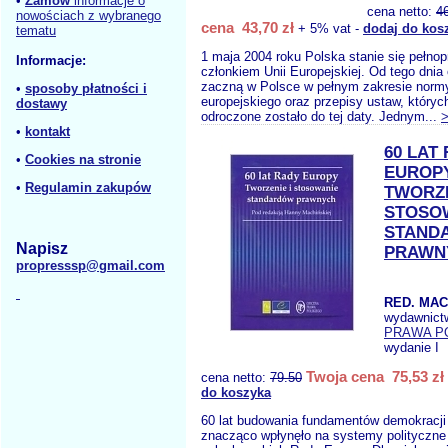
•
Zamów
informacje o
cena netto:
4
nowościach z wybranego
cena 43,70 zł
+ 5% vat -
dodaj do kos
tematu
1 maja 2004 roku Polska stanie się pełn
Informacje:
członkiem Unii Europejskiej. Od tego dni
zaczną w Polsce w pełnym zakresie norm
•
sposoby płatności i
europejskiego oraz przepisy ustaw, któryc
dostawy
odroczone zostało do tej daty. Jednym...
•
kontakt
60 LAT
•
Cookies na stronie
EUROP
•
Regulamin zakupów
TWORZE
STOSO
STAND
Napisz
PRAWN
propresssp@gmail.com
RED. MAC
wydawnict
PRAWA P
wydanie I
Twoja cena 75,53 zł
cena netto:
79.50
do koszyka
60 lat budowania fundamentów demokracji
znacząco wpłynęło na systemy polityczne