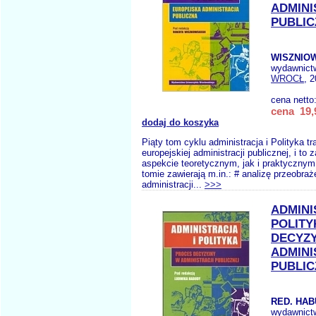
ADMINI
PUBLIC
WISZNIOW
wydawnict
WROCŁ
, 
cena netto
cena 19,
dodaj do koszyka
Piąty tom cyklu administracja i Polityka tr
europejskiej administracji publicznej, i to
aspekcie teoretycznym, jak i praktycznym
tomie zawierają m.in.: # analizę przeobraż
administracji...
>>>
ADMINI
POLITY
DECYZ
ADMINI
PUBLIC
RED. HAB
wydawnict