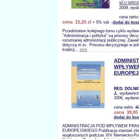
W.U.WRO
2009, wyda
cena netto
cena 15,20 zł
+ 5% vat -
dodaj do kos
Przedmiotem kolejnego tomu cyklu wydaw
"Administracja i polityka" są procesy dec
rozumianej administracji publicznej. Zawar
dotyczą m.in.. Procesu decyzyjnego w pol
koalicji...
>>>
ADMINIS
WPŁYWE
EUROPEJ
RED. DOLNIC
J.
, wydawnic
2006, wydanie
cena netto:
4
cena 38,00 
dodaj do ko
ADMINISTRACJA POD WPŁYWEM PRA
EUROPEJSKIEGO Publikacja stanowi zbió
wygłoszonych podczas XIV Niemiecko-Po