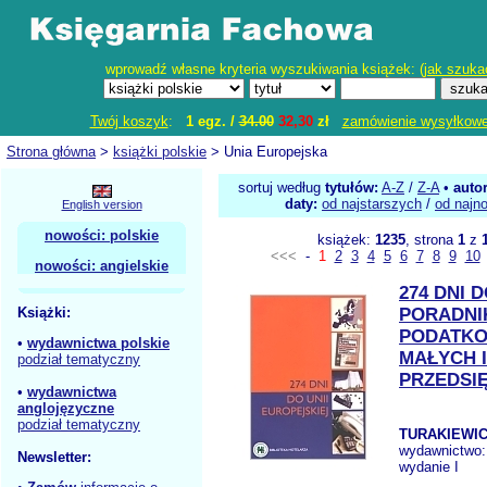
wprowadź własne kryteria wyszukiwania książek: (
jak szuka
Twój koszyk
:
1 egz. /
34.00
32,30
zł
zamówienie wysyłkow
Strona główna
>
książki polskie
> Unia Europejska
sortuj według
tytułów:
A-Z
/
Z-A
•
auto
daty:
od najstarszych
/
od najn
English version
nowości: polskie
książek:
1235
, strona
1
z
<<<
-
1
2
3
4
5
6
7
8
9
10
nowości: angielskie
274 DNI 
Książki:
PORADNI
PODATKO
•
wydawnictwa polskie
MAŁYCH 
podział tematyczny
PRZEDSI
•
wydawnictwa
anglojęzyczne
podział tematyczny
TURAKIEWIC
wydawnictwo
Newsletter:
wydanie I