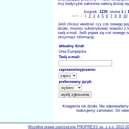
trzy tradycyjne założenia należą dzisiaj wy
książek:
1235
, strona
1
z
<<<
-
1
2
3
4
5
6
7
8
9
10
Jeśli chcesz wiedzieć czy coś nowego poj
dziale, możesz subskrybować nowości z t
swój e-mail. Jeśli pojawi się coś nowego n
otrzymasz informację.
aktualny dział:
Unia Europejska
Twój e-mail:
zapisanie/wypisanie:
preferowany język:
Księgarnia nie działa. Nie odpowiadamy 
realizujemy zamówien. Do odwol
Wszelkie prawa zastrzeżone PROPRESS sp. z o.o. 2012-2