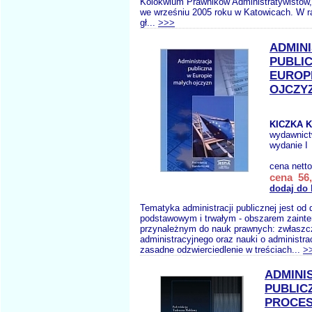
Kolokwium Prawników Administratywistów, 
we wrześniu 2005 roku w Katowicach. W 
gł...
>>>
ADMIN
PUBLI
EUROP
OJCZY
KICZKA K
wydawnic
wydanie I
cena nett
cena 56,
dodaj do
Tematyka administracji publicznej jest od 
podstawowym i trwałym - obszarem zainte
przynależnym do nauk prawnych: zwłaszc
administracyjnego oraz nauki o administr
zasadne odzwierciedlenie w treściach...
>
ADMINI
PUBLIC
PROCES