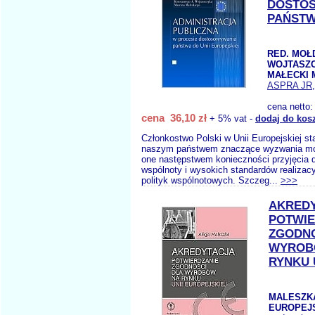
DOSTO
PAŃSTW
RED. MOŁ
WOJTASZC
MAŁECKI 
ASPRA JR
cena netto
cena 36,10 zł
+ 5% vat -
dodaj do kos
Członkostwo Polski w Unii Europejskiej st
naszym państwem znaczące wyzwania mo
one następstwem konieczności przyjęcia 
wspólnoty i wysokich standardów realizac
polityk wspólnotowych. Szczeg...
>>>
AKRED
POTWIE
ZGODNO
WYROB
RYNKU 
MALESZKA
EUROPEJ